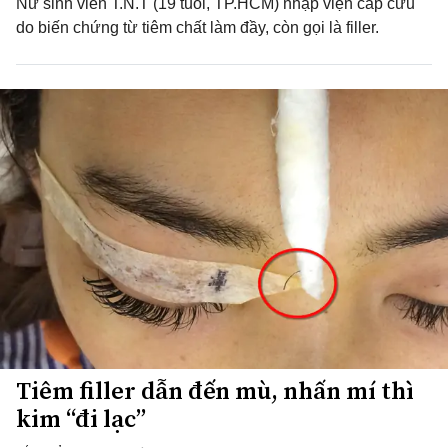
Nữ sinh viên T.N.T (19 tuổi, TP.HCM) nhập viện cấp cứu
do biến chứng từ tiêm chất làm đầy, còn gọi là filler.
Tiêm filler dẫn đến mù, nhấn mí thì
kim “đi lạc”