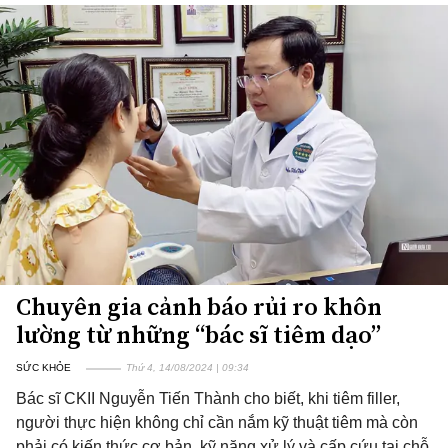
Chuyên gia cảnh báo rủi ro khôn
lường từ những “bác sĩ tiêm dạo”
SỨC KHỎE
Thứ 4, 14/08/2024 | 09:34
Bác sĩ CKII Nguyễn Tiến Thành cho biết, khi tiêm filler,
người thực hiện không chỉ cần nắm kỹ thuật tiêm mà còn
phải có kiến thức cơ bản, kỹ năng xử lý và cấp cứu tại chỗ