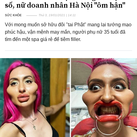
số, nữ doanh nhân Hà Nội "ôm hận"
SỨC KHỎE
Thứ 3, 19/01/2021 | 14:11
Với mong muốn sở hữu đôi "tai Phật" mang lại tướng mạo
phúc hậu, vận mệnh may mắn, người phụ nữ 35 tuổi đã
tìm đến một spa giá rẻ để tiêm filler.