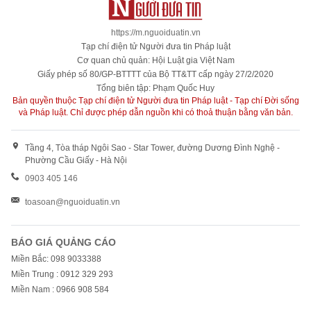
https://m.nguoiduatin.vn
Tạp chí điện tử Người đưa tin Pháp luật
Cơ quan chủ quản: Hội Luật gia Việt Nam
Giấy phép số 80/GP-BTTTT của Bộ TT&TT cấp ngày 27/2/2020
Tổng biên tập: Phạm Quốc Huy
Bản quyền thuộc Tạp chí điện tử Người đưa tin Pháp luật - Tạp chí Đời sống
và Pháp luật. Chỉ được phép dẫn nguồn khi có thoả thuận bằng văn bản.
Tầng 4, Tòa tháp Ngôi Sao - Star Tower, đường Dương Đình Nghệ -
Phường Cầu Giấy - Hà Nội
0903 405 146
toasoan@nguoiduatin.vn
BÁO GIÁ QUẢNG CÁO
Miền Bắc: 098 9033388
Miền Trung : 0912 329 293
Miền Nam : 0966 908 584