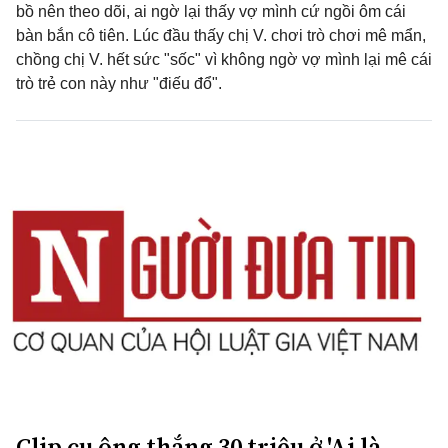
bồ nên theo dõi, ai ngờ lại thấy vợ mình cứ ngồi ôm cái
bàn bắn cô tiên. Lúc đầu thấy chị V. chơi trò chơi mê mẩn,
chồng chị V. hết sức "sốc" vì không ngờ vợ mình lại mê cái
trò trẻ con này như "điếu đổ".
Clip cụ ông thắng 30 triệu ở 'Ai là