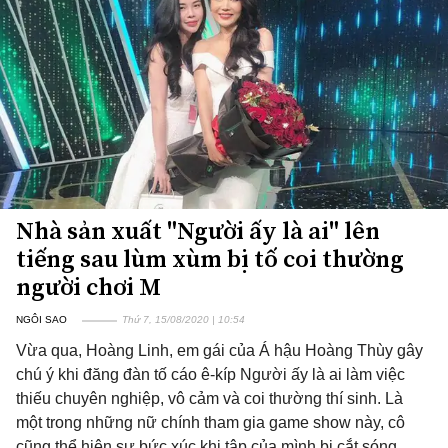
Nhà sản xuất "Người ấy là ai" lên
tiếng sau lùm xùm bị tố coi thường
người chơi M
NGÔI SAO
Thứ 7, 15/08/2020 | 10:54
Vừa qua, Hoàng Linh, em gái của Á hậu Hoàng Thùy gây
chú ý khi đăng đàn tố cáo ê-kíp Người ấy là ai làm việc
thiếu chuyên nghiệp, vô cảm và coi thường thí sinh. Là
một trong những nữ chính tham gia game show này, cô
cũng thể hiện sự bức xúc khi tập của mình bị cắt sóng.