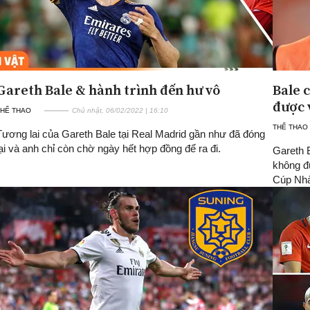
Gareth Bale & hành trình đến hư vô
Bale 
được 
THỂ THAO
Chủ nhật, 06/02/2022 | 16:10
THỂ THAO
Tương lai của Gareth Bale tại Real Madrid gần như đã đóng
lại và anh chỉ còn chờ ngày hết hợp đồng để ra đi.
Gareth 
không đư
Cúp Nhà