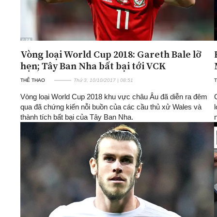
Vòng loại World Cup 2018: Gareth Bale lỡ
hẹn; Tây Ban Nha bất bại tới VCK
THỂ THAO
Thứ 3, 10/10/2017 | 08:51
Vòng loại World Cup 2018 khu vực châu Âu đã diễn ra đêm
qua đã chứng kiến nỗi buồn của các cầu thủ xử Wales và
thành tích bất bại của Tây Ban Nha.