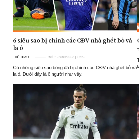
6 siêu sao bị chính các CĐV nhà ghét bỏ và
la ó
THỂ THAO
Thứ 3, 29/03/2022 | 10:52
Có những siêu sao bóng đá bị chính các CĐV nhà ghét bỏ và
la ó. Dưới đây là 6 người như vậy.