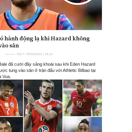
có hành động lạ khi Hazard không
vào sân
Thứ 7, 05/02/2022 | 18:13
Bale đã cười đầy sảng khoái sau khi Eden Hazard
ợc tung vào sân ở trận đấu với Athletic Bilbao tại
 Vua.