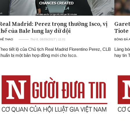
Real Madrid: Perez trọng thưởng Isco, vị
Garet
thế của Bale lung lay dữ dội
Tiote
THỂ THAO
Thứ 6, 08/09/2017 | 11:01
BÓNG ĐÁ 
Theo tiết lộ của Chủ tịch Real Madrid Florentino Perez, CLB
Làng bón
chuẩn bị một bản hợp đồng mới cho Isco.
hay tin 