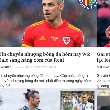
Tin chuyển nhượng bóng đá hôm nay 9/6:
Garet
Bale sang hàng xóm của Real
lạc lo
IẢI KHÁC
Thứ 5, 09/06/2022 | 07:29
GIẢI KHÁC
Tin chuyển nhượng bóng đá hôm nay. Cập nhật thông tin
Gareth B
chuyển nhượng bóng đá mới nhất diễn ra trong ngày hôm
vé tham
nay 9/6.
lại đang