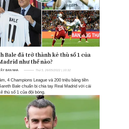
h Bale đã trở thành kẻ thù số 1 của
Madrid như thế nào?
TÂY BAN NHA
Thứ 5, 26/05/2022 | 10:32
ăm, 4 Champions League và 200 triệu bảng tiền
areth Bale chuẩn bị chia tay Real Madrid với cái
ẻ thù số 1 của đội bóng.