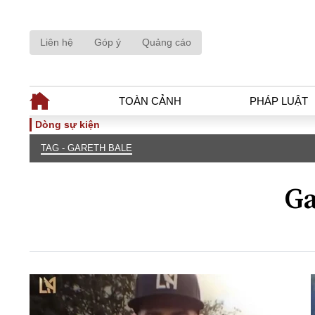
Liên hệ
Góp ý
Quảng cáo
TOÀN CẢNH
PHÁP LUẬT
Dòng sự kiện
TAG - GARETH BALE
TOÀN CẢNH
PHÁP LUẬ
Tiêu điểm
Dòng chảy phá
Ga
Chính sách
Góc nhìn luật 
Sự kiện
Hồ sơ điều tr
Đối thoại
Tiếng nói côn
Thế giới
An ninh - Hìn