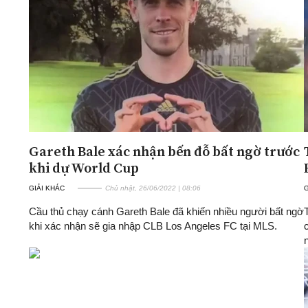
ĐA CHIỀU
INFOCUS
Quan điểm
Xi nhan Trái Phải
Bạn đọc viết
Gareth Bale xác nhận bến đỗ bất ngờ trước
khi dự World Cup
GIẢI KHÁC
Chủ nhật, 26/06/2022 | 08:06
G
Cầu thủ chạy cánh Gareth Bale đã khiến nhiều người bất ngờ
khi xác nhận sẽ gia nhập CLB Los Angeles FC tại MLS.