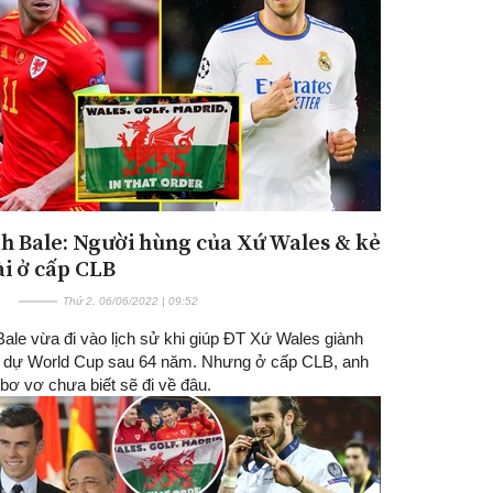
h Bale: Người hùng của Xứ Wales & kẻ
Đăng ký tin tức mới
ài ở cấp CLB
Thứ 2, 06/06/2022 | 09:52
ale vừa đi vào lịch sử khi giúp ĐT Xứ Wales giành
 dự World Cup sau 64 năm. Nhưng ở cấp CLB, anh
 bơ vơ chưa biết sẽ đi về đâu.