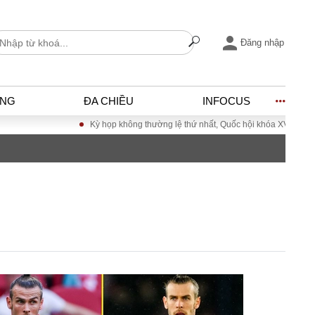
Đăng nhập
ỐNG
ĐA CHIỀU
INFOCUS
Kỳ họp không thường lệ thứ nhất, Quốc hội khóa XVI
Đưa Nghị quyết
I
ĐỜI SỐNG
h
Gia đình
c
Sức khỏe
Cần biết
ờng
Cộng đồng mạng
ng – Đô thị