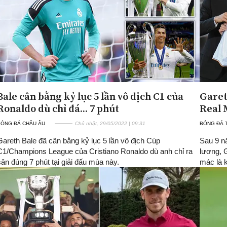
Bale cân bằng kỷ lục 5 lần vô địch C1 của
Garet
Ronaldo dù chỉ đá... 7 phút
Real 
BÓNG ĐÁ CHÂU ÂU
Chủ nhật, 29/05/2022 | 09:31
BÓNG ĐÁ 
Gareth Bale đã cân bằng kỷ lục 5 lần vô địch Cúp
Sau 9 n
C1/Champions League của Cristiano Ronaldo dù anh chỉ ra
lương, G
sân đúng 7 phút tại giải đấu mùa này.
mác là k