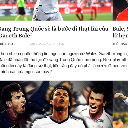
Sang Trung Quốc sẽ là bước đi thụt lùi của
Bale,
Gareth Bale?
lỡ hẹ
THỂ THAO
Thứ 7, 27/07/2019 | 11:41
THỂ THAO
Theo nhiều nguồn thông tin, ngôi sao người xứ Wales Gareth
Vòng lo
Bale đã hoàn tất thủ tục để sang Trung Quốc chơi bóng. Nếu
play-off
thông tin này là đúng sự thật, liệu rằng đây có phải là nước đi
hẹn với 
chính xác của ngôi sao này?