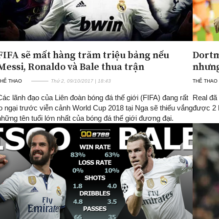
FIFA sẽ mất hàng trăm triệu bảng nếu
Dortm
Messi, Ronaldo và Bale thua trận
nhưng
THỂ THAO
Thứ 2, 09/10/2017 | 18:43
THỂ THAO
Các lãnh đạo của Liên đoàn bóng đá thế giới (FIFA) đang rất
Real đã 
lo ngại trước viễn cảnh World Cup 2018 tại Nga sẽ thiếu vắng
được 2 b
những tên tuổi lớn nhất của bóng đá thế giới đương đại.