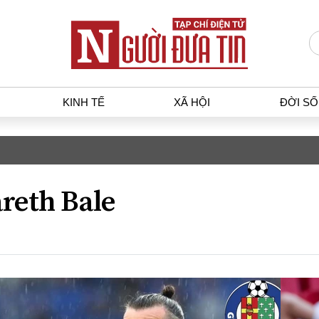
KINH TẾ
XÃ HỘI
ĐỜI S
T
KINH TẾ
XÃ HỘ
p luật
Bất động sản
Dân sin
reth Bale
gia
Tài chính - Ngân hàng
Giáo dụ
a
Kinh tế vĩ mô
Văn hoá
g dân
Hồ sơ doanh nghiệp
Môi trư
h sự
Xu hướng thị trường
Giao thô
Tiêu dùng và dư luận
Công nghệ