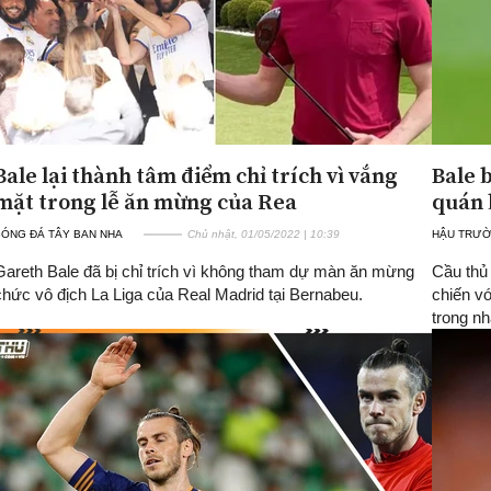
Bale lại thành tâm điểm chỉ trích vì vắng
Bale 
mặt trong lễ ăn mừng của Rea
quán 
BÓNG ĐÁ TÂY BAN NHA
Chủ nhật, 01/05/2022 | 10:39
HẬU TRƯ
Gareth Bale đã bị chỉ trích vì không tham dự màn ăn mừng
Cầu thủ
chức vô địch La Liga của Real Madrid tại Bernabeu.
chiến v
trong nh