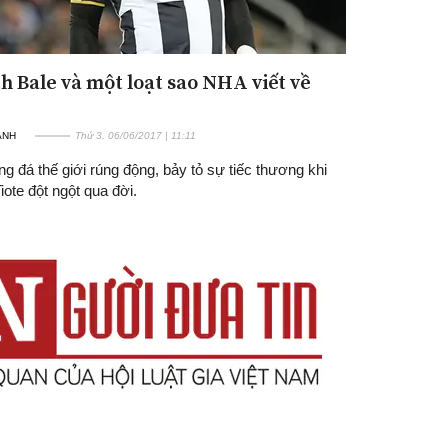
h Bale và một loạt sao NHA viết về
ANH
Thứ 3, 06/06/2017 | 11:11
g đá thế giới rúng động, bảy tỏ sự tiếc thương khi
Tiote đột ngột qua đời.