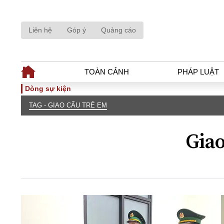
Liên hệ
Góp ý
Quảng cáo
TOÀN CẢNH
PHÁP LUẬT
Dòng sự kiện
TAG - GIAO CẤU TRẺ EM
TOÀN CẢNH
PHÁP LUẬ
Tiêu điểm
Dòng chảy phá
Giao
Chính sách
Góc nhìn luật 
Sự kiện
Hồ sơ điều tr
Đối thoại
Tiếng nói côn
Thế giới
An ninh - Hìn