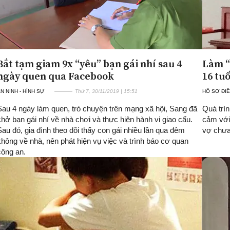
Bắt tạm giam 9x “yêu” bạn gái nhí sau 4
Làm “
ngày quen qua Facebook
16 tuổ
N NINH - HÌNH SỰ
Thứ 7, 30/11/2019 | 15:51
HỒ SƠ ĐIỀ
Sau 4 ngày làm quen, trò chuyện trên mạng xã hội, Sang đã
Quá trìn
chở bạn gái nhí về nhà chơi và thực hiện hành vi giao cấu.
cảm với 
Sau đó, gia đình theo dõi thấy con gái nhiều lần qua đêm
vợ chưa 
không về nhà, nên phát hiện vụ việc và trình báo cơ quan
công an.