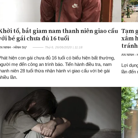
Khởi tố, bắt giam nam thanh niên giao cấu
Tạm g
với bé gái chưa đủ 16 tuổi
xâm h
tránh
N NINH - HÌNH SỰ
Thứ 6, 26/06/2020 | 11:18
AN NINH -
Phát hiện con gái chưa đủ 16 tuổi có biểu hiện bất thường,
người mẹ đến công an trình báo. Tiến hành điều tra, nam
Lợi dụng
thanh niên 28 tuổi thừa nhận hành vi giao cấu với bé gái
lần đến 
nhiều lần.