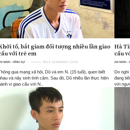
Khởi tố, bắt giam đối tượng nhiều lần giao
Hà Tĩ
cấu với trẻ em
cấu vớ
N NINH - HÌNH SỰ
Thứ 3, 21/06/2022 | 13:31
AN NINH -
Thông qua mạng xã hội, Dũ và em N. (15 tuổi), quen biết
Do nghi
nhau và nảy sinh tình cảm. Sau đó, Dũ nhiều lần thực hiện
đang tiế
hành vi giao cấu với N..
với ngườ