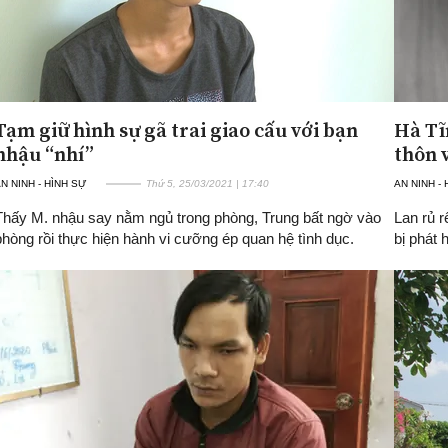
Tạm giữ hình sự gã trai giao cấu với bạn
Hà Tĩ
nhậu “nhí”
thôn 
N NINH - HÌNH SỰ
Thứ 5, 25/03/2021 | 17:40
AN NINH -
Thấy M. nhậu say nằm ngủ trong phòng, Trung bất ngờ vào
Lan rủ r
phòng rồi thực hiện hành vi cưỡng ép quan hệ tình dục.
bị phát 