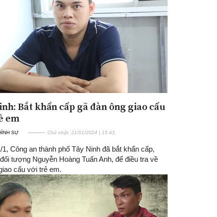
inh: Bắt khẩn cấp gã đàn ông giao cấu
Đăng ký tin tức mới
rẻ em
 HÌNH SỰ
Chủ nhật, 21/01/2024 | 15:43
/1, Công an thành phố Tây Ninh đã bắt khẩn cấp,
 đối tượng Nguyễn Hoàng Tuấn Anh, để điều tra về
giao cấu với trẻ em.