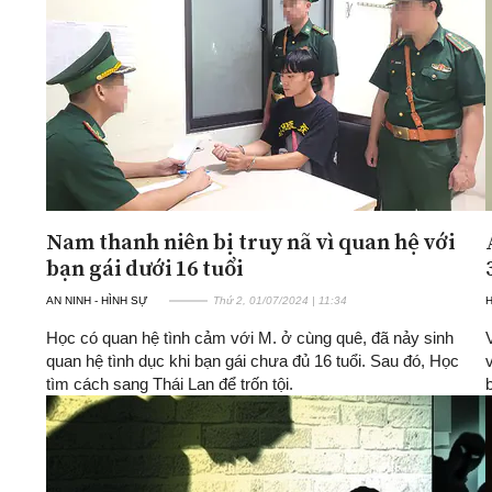
ĐA CHIỀU
INFOCUS
Quan điểm
Xi nhan Trái Phải
Bạn đọc viết
Nam thanh niên bị truy nã vì quan hệ với
bạn gái dưới 16 tuổi
AN NINH - HÌNH SỰ
Thứ 2, 01/07/2024 | 11:34
H
Học có quan hệ tình cảm với M. ở cùng quê, đã nảy sinh
quan hệ tình dục khi bạn gái chưa đủ 16 tuổi. Sau đó, Học
tìm cách sang Thái Lan để trốn tội.