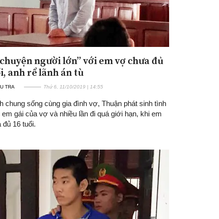
chuyện người lớn” với em vợ chưa đủ
i, anh rể lãnh án tù
U TRA
Thứ 6, 11/10/2019 | 14:55
h chung sống cùng gia đình vợ, Thuận phát sinh tình
em gái của vợ và nhiều lần đi quá giới hạn, khi em
đủ 16 tuổi.