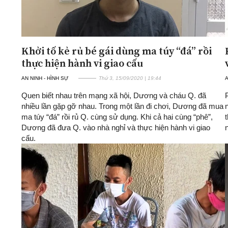
Khởi tố kẻ rủ bé gái dùng ma túy “đá” rồi
thực hiện hành vi giao cấu
AN NINH - HÌNH SỰ
Thứ 3, 15/09/2020 | 19:44
A
Quen biết nhau trên mạng xã hội, Dương và cháu Q. đã
nhiều lần gặp gỡ nhau. Trong một lần đi chơi, Dương đã mua
ma túy “đá” rồi rủ Q. cùng sử dụng. Khi cả hai cùng “phê”,
Dương đã đưa Q. vào nhà nghỉ và thực hiện hành vi giao
cấu.