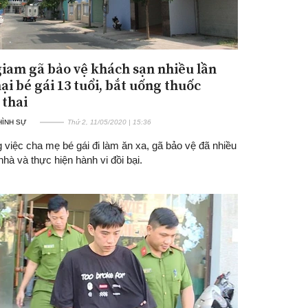
iam gã bảo vệ khách sạn nhiều lần
ại bé gái 13 tuổi, bắt uống thuốc
 thai
 HÌNH SỰ
Thứ 2, 11/05/2020 | 15:36
 việc cha mẹ bé gái đi làm ăn xa, gã bảo vệ đã nhiều
nhà và thực hiện hành vi đồi bại.