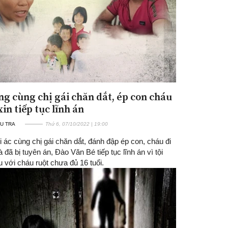
ng cùng chị gái chăn dắt, ép con cháu
xin tiếp tục lĩnh án
U TRA
Thứ 6, 07/10/2022 | 19:00
i ác cùng chị gái chăn dắt, đánh đập ép con, cháu đi
à đã bị tuyên án, Đào Văn Bé tiếp tục lĩnh án vì tội
 với cháu ruột chưa đủ 16 tuổi.