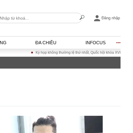
Đăng nhập
ỐNG
ĐA CHIỀU
INFOCUS
Kỳ họp không thường lệ thứ nhất, Quốc hội khóa XVI
Đưa Nghị quyết Đạ
I
ĐỜI SỐNG
h
Gia đình
c
Sức khỏe
Cần biết
ờng
Cộng đồng mạng
ng – Đô thị