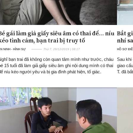
Bé gái làm giả giấy siêu âm có thai để… níu
Bắt g
kéo tình cảm, bạn trai bị truy tố
nhí s
N NINH - HÌNH SỰ
Thứ 7, 28/12/2019 | 08:17
HỒ SƠ ĐIỀ
Nghĩ bạn trai đã không còn quan tâm mình như trước, cháu
Sau khi
bé 15 tuổi đã làm giả giấy siêu âm ghi nội dung mình có thai
giao cấu
để níu kéo người yêu và bị gia đình phát hiện, tố giác.
T. đã bắ