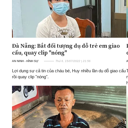
Đà Nẵng: Bắt đối tượng dụ dỗ trẻ em giao
cấu, quay clip "nóng"
AN NINH - HÌNH SỰ
Thứ 6, 15/07/2022 | 21:56
A
Lợi dụng sự cả tin của cháu bé, Huy nhiều lần dụ dỗ giao cấu
rồi quay clip "nóng".