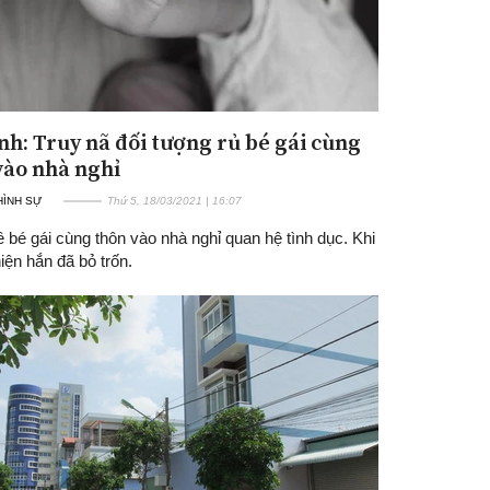
nh: Truy nã đối tượng rủ bé gái cùng
vào nhà nghỉ
 HÌNH SỰ
Thứ 5, 18/03/2021 | 16:07
ê bé gái cùng thôn vào nhà nghỉ quan hệ tình dục. Khi
hiện hắn đã bỏ trốn.