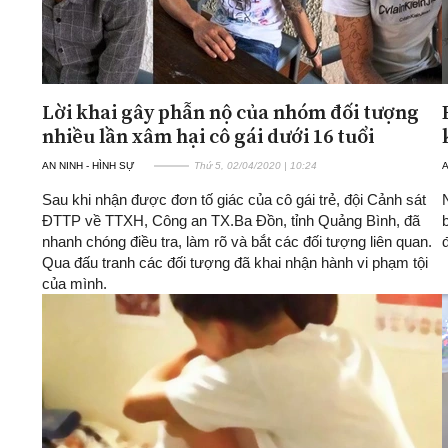
Lời khai gây phẫn nộ của nhóm đối tượng
nhiều lần xâm hại cô gái dưới 16 tuổi
AN NINH - HÌNH SỰ
Thứ 5, 02/04/2020 | 10:24
A
Sau khi nhận được đơn tố giác của cô gái trẻ, đội Cảnh sát
ĐTTP về TTXH, Công an TX.Ba Đồn, tỉnh Quảng Bình, đã
nhanh chóng điều tra, làm rõ và bắt các đối tượng liên quan.
Qua đấu tranh các đối tượng đã khai nhận hành vi phạm tội
của mình.