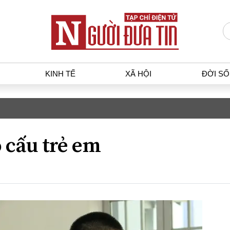
KINH TẾ
XÃ HỘI
ĐỜI S
T
KINH TẾ
XÃ HỘ
p luật
Bất động sản
Dân sin
 cấu trẻ em
gia
Tài chính - Ngân hàng
Giáo dụ
a
Kinh tế vĩ mô
Văn hoá
g dân
Hồ sơ doanh nghiệp
Môi trư
h sự
Xu hướng thị trường
Giao thô
Tiêu dùng và dư luận
Công nghệ