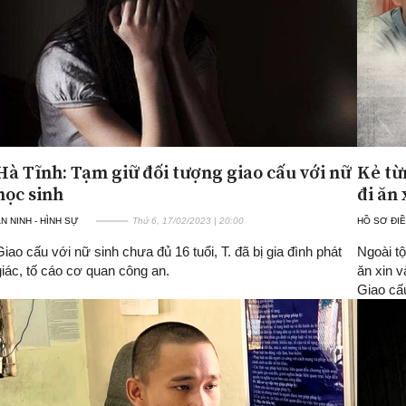
Hà Tĩnh: Tạm giữ đối tượng giao cấu với nữ
Kẻ từ
học sinh
đi ăn 
N NINH - HÌNH SỰ
Thứ 6, 17/02/2023 | 20:00
HỒ SƠ ĐIỀ
Giao cấu với nữ sinh chưa đủ 16 tuổi, T. đã bị gia đình phát
Ngoài tộ
giác, tố cáo cơ quan công an.
ăn xin v
Giao cấu