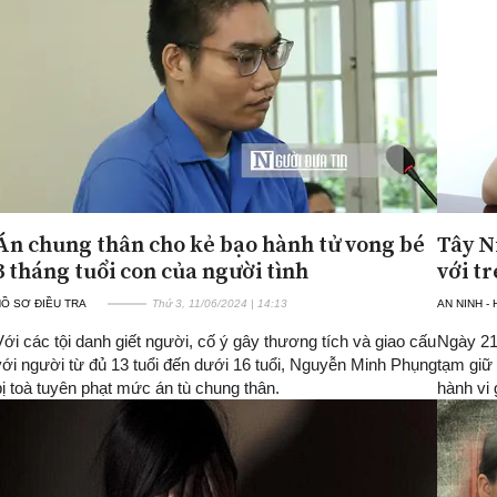
Án chung thân cho kẻ bạo hành tử vong bé
Tây N
3 tháng tuổi con của người tình
với t
Ồ SƠ ĐIỀU TRA
Thứ 3, 11/06/2024 | 14:13
AN NINH -
Với các tội danh giết người, cố ý gây thương tích và giao cấu
Ngày 21
với người từ đủ 13 tuổi đến dưới 16 tuổi, Nguyễn Minh Phụng
tạm giữ
bị toà tuyên phạt mức án tù chung thân.
hành vi 