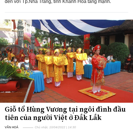
đến với Tp.Nha Trang, tỉnh Khánh Hòa tăng mạnh.
Giỗ tổ Hùng Vương tại ngôi đình đầu
tiên của người Việt ở Đắk Lắk
VĂN HOÁ
Chủ nhật, 10/04/2022 | 14:30