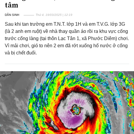
tâm
DÂN SINH
Thứ 4, 19/03/2025 | 12:19
Sau khi tan trường em T.N.T. lớp 1H và em T.V.G. lớp 3G
(là 2 anh em ruột) về nhà thay quần áo rồi ra khu vực cống
trước cổng làng (tại thôn Lạc Tân 1, xã Phước Diêm) chơi.
Vì mải chơi, gió to nên 2 em đã rớt xuống hố nước ở cống
và bị chết đuối.