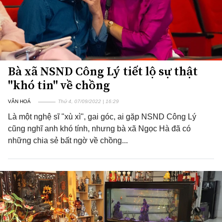
Bà xã NSND Công Lý tiết lộ sự thật
"khó tin" về chồng
VĂN HOÁ
Thứ 4, 07/09/2022 | 16:29
Là một nghệ sĩ "xù xì", gai góc, ai gặp NSND Công Lý
cũng nghĩ anh khó tính, nhưng bà xã Ngọc Hà đã có
những chia sẻ bất ngờ về chồng...