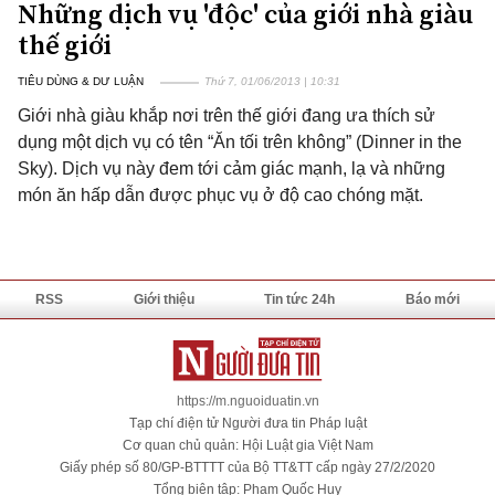
Những dịch vụ 'độc' của giới nhà giàu
thế giới
TIÊU DÙNG & DƯ LUẬN
Thứ 7, 01/06/2013 | 10:31
Giới nhà giàu khắp nơi trên thế giới đang ưa thích sử
dụng một dịch vụ có tên “Ăn tối trên không” (Dinner in the
Sky). Dịch vụ này đem tới cảm giác mạnh, lạ và những
món ăn hấp dẫn được phục vụ ở độ cao chóng mặt.
RSS
Giới thiệu
Tin tức 24h
Báo mới
https://m.nguoiduatin.vn
Tạp chí điện tử Người đưa tin Pháp luật
Cơ quan chủ quản: Hội Luật gia Việt Nam
Giấy phép số 80/GP-BTTTT của Bộ TT&TT cấp ngày 27/2/2020
Tổng biên tập: Phạm Quốc Huy