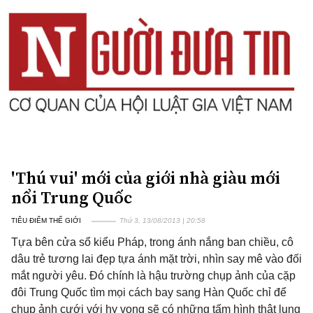
'Thú vui' mới của giới nhà giàu mới
nổi Trung Quốc
TIÊU ĐIỂM THẾ GIỚI
Thứ 3, 13/08/2013 | 20:58
Tựa bên cửa sổ kiểu Pháp, trong ánh nắng ban chiều, cô
dâu trẻ tương lai đẹp tựa ánh mặt trời, nhìn say mê vào đối
mắt người yêu. Đó chính là hậu trường chụp ảnh của cặp
đôi Trung Quốc tìm mọi cách bay sang Hàn Quốc chỉ để
chụp ảnh cưới với hy vọng sẽ có những tấm hình thật lung