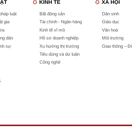
UẬT
KINH TẾ
XÃ HỘI
háp luật
Bất động sản
Dân sinh
t gia
Tài chính - Ngân hàng
Giáo dục
tra
Kinh tế vĩ mô
Văn hoá
ông dân
Hồ sơ doanh nghiệp
Môi trường
ình sự
Xu hướng thị trường
Giao thông – Đô
Tiêu dùng và dư luận
Công nghệ
S