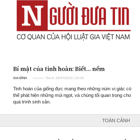
ĐA CHIỀU
INFOCUS
Quan điểm
Xi nhan Trái Phải
Bạn đọc viết
Bí mật của tinh hoàn: Biết... nếm
GIA ĐÌNH
Thứ 4, 24/07/2013 | 20:39
Tinh hoàn của giống đực mang theo những núm vị giác có
thể phát hiện những mùi ngọt, và chúng tối quan trọng cho
quá trình sinh sản.
TOÀN CẢNH