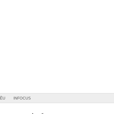
Đăng ký tin tức mới
IỀU
INFOCUS