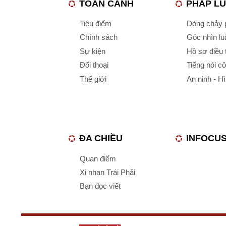
TOÀN CẢNH
PHÁP L
Tiêu điểm
Dòng chảy p
Chính sách
Góc nhìn luậ
Sự kiện
Hồ sơ điều 
Đối thoại
Tiếng nói c
Thế giới
An ninh - H
ĐA CHIỀU
INFOCU
Quan điểm
Xi nhan Trái Phải
Bạn đọc viết