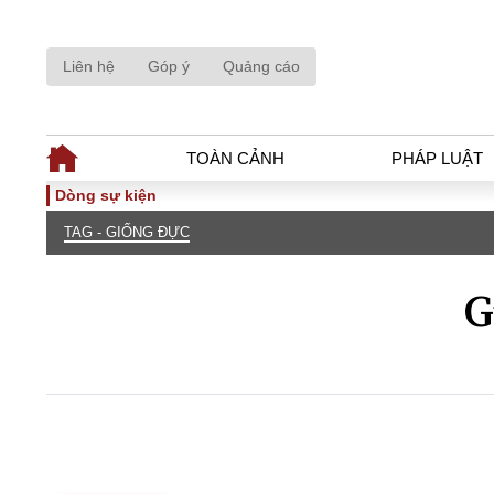
Liên hệ
Góp ý
Quảng cáo
TOÀN CẢNH
PHÁP LUẬT
Dòng sự kiện
TAG - GIỐNG ĐỰC
TOÀN CẢNH
PHÁP LUẬ
Tiêu điểm
Dòng chảy phá
G
Chính sách
Góc nhìn luật 
Sự kiện
Hồ sơ điều tr
Đối thoại
Tiếng nói côn
Thế giới
An ninh - Hìn