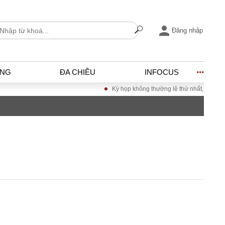
Đăng nhập
ỐNG
ĐA CHIỀU
INFOCUS
Kỳ họp không thường lệ thứ nhất, Quốc hội 
I
ĐỜI SỐNG
h
Gia đình
c
Sức khỏe
Cần biết
ờng
Cộng đồng mạng
ng – Đô thị