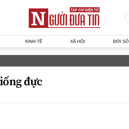
KINH TẾ
XÃ HỘI
ĐỜI S
T
KINH TẾ
XÃ HỘ
p luật
Bất động sản
Dân sin
iống đực
gia
Tài chính - Ngân hàng
Giáo dụ
a
Kinh tế vĩ mô
Văn hoá
g dân
Hồ sơ doanh nghiệp
Môi trư
h sự
Xu hướng thị trường
Giao thô
Tiêu dùng và dư luận
Công nghệ