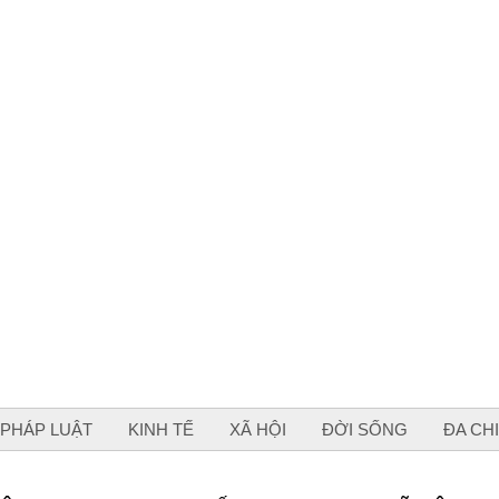
PHÁP LUẬT
KINH TẾ
XÃ HỘI
ĐỜI SỐNG
ĐA CH