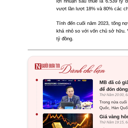
lợi nhuận sau thuế là 6.539 tỷ 
vượt lần lượt 18% và 80% các ch
Tính đến cuối năm 2023, tổng nợ
khá nhỏ so với vốn chủ sở hữu.
tỷ đồng
.
•
MB đã có gi
để đón dòng
Thứ Năm 20:00, 6
Trong nửa cuối
Quốc, Hàn Quốc
•
Giá vàng hôm
Thứ Năm 19:15, 6