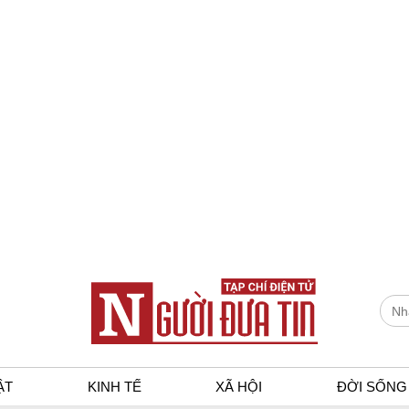
ẬT
KINH TẾ
XÃ HỘI
ĐỜI SỐNG