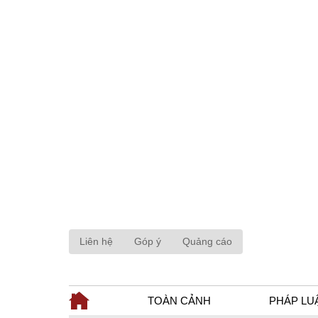
Liên hệ
Góp ý
Quảng cáo
TOÀN CẢNH
PHÁP LU