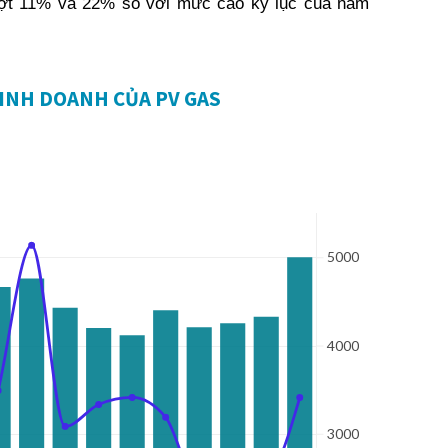
lượt 11% và 22% so với mức cao kỷ lục của năm