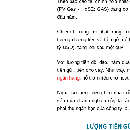
Theo báo cáo tài chính hợp nhâ
Xi nhan Trái Phải
(PV Gas - HoSE: GAS) đang có t
Bạn đọc viết
đầu năm.
Chiếm tỉ trọng lớn nhất trong cơ
tương đương tiền và tiền gửi có
tỷ USD), tăng 2% sau một quý.
Với lượng tiền dồi dào, năm qua
tiền gửi, tiền cho vay. Như vậy, m
ngân hàng
, hỗ trợ nhiều cho hoạ
Ngoài sở hữu lượng tiền nhàn rỗ
sản của doanh nghiệp này là tà
phải thu ngắn hạn của công ty là