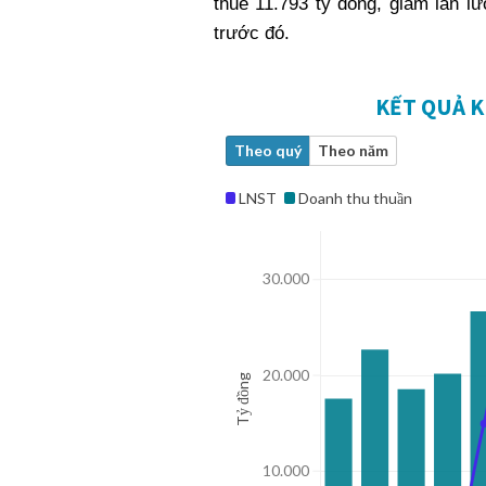
thuế 11.793 tỷ đồng, giảm lần 
trước đó.