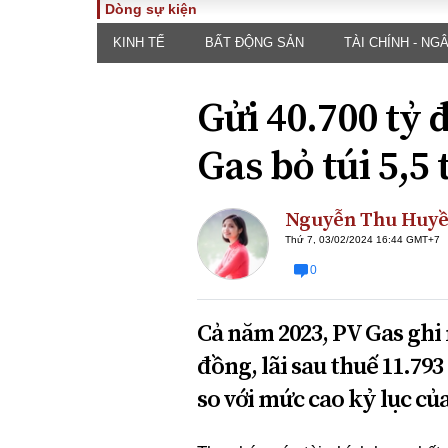
Dòng sự kiện
KINH TẾ
BẤT ĐỘNG SẢN
TÀI CHÍNH - NG
TOÀN CẢNH
PHÁP 
Tiêu điểm
Dòng ch
Gửi 40.700 tỷ 
luật
Chính sách
Góc nhìn 
Sự kiện
Gas bỏ túi 5,5 
Hồ sơ đi
Đối thoại
Tiếng nó
Thế giới
Nguyễn Thu Huy
An ninh 
Thứ 7, 03/02/2024 16:44 GMT+7
0
Cả năm 2023, PV Gas ghi
đồng, lãi sau thuế 11.79
so với mức cao kỷ lục củ
ĐA CHIỀU
INFOC
Quan điểm