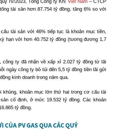
́t quý IV/2023, Tổng Công ty Khí
Việt Nam
– CTCP
ổng tài sản hơn 87.754 tỷ đồng, tăng 6% so với
 cấu tài sản với 46% tiếp tục là khoản mục tiền,
 kỳ hạn với hơn 40.752 tỷ đồng (tương đương 1,7
, công ty đã nhận về xấp xỉ 2.027 tỷ đồng từ lãi
ỗi ngày công ty bỏ túi đến 5,5 tỷ đồng tiền lãi gửi
t động kinh doanh trong năm qua.
i khủng, khoản mục lớn thứ hai trong cơ cấu tài
i sản cố định, ở mức 19.532 tỷ đồng. Các khoản
 16.865 tỷ đồng.