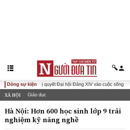
Dòng sự kiện
Đưa Nghị quyết Đại hội Đảng XIV vào cuộc sống
Hướn
XÃ HỘI
Giáo dục
Hà Nội: Hơn 600 học sinh lớp 9 trải
nghiệm kỹ năng nghề