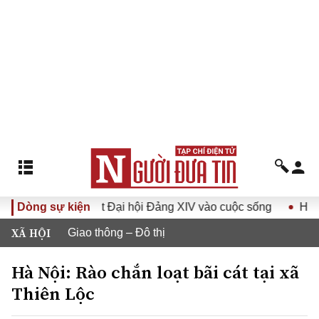
quyết Đại hội Đảng XIV vào cuộc sống
Dòng sự kiện
Hướng tới Đại hội
XÃ HỘI
Giao thông – Đô thị
Hà Nội: Rào chắn loạt bãi cát tại xã
Thiên Lộc