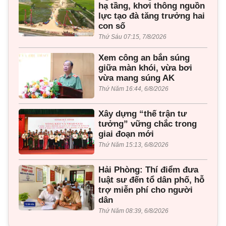
hạ tầng, khơi thông nguồn
lực tạo đà tăng trưởng hai
con số
Thứ Sáu 07:15, 7/8/2026
Xem công an bắn súng
giữa màn khói, vừa bơi
vừa mang súng AK
Thứ Năm 16:44, 6/8/2026
Xây dựng “thế trận tư
tưởng” vững chắc trong
giai đoạn mới
Thứ Năm 15:13, 6/8/2026
Hải Phòng: Thí điểm đưa
luật sư đến tổ dân phố, hỗ
trợ miễn phí cho người
dân
Thứ Năm 08:39, 6/8/2026