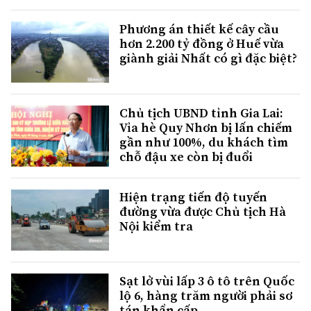
Phương án thiết kế cây cầu
hơn 2.200 tỷ đồng ở Huế vừa
giành giải Nhất có gì đặc biệt?
Chủ tịch UBND tỉnh Gia Lai:
Vỉa hè Quy Nhơn bị lấn chiếm
gần như 100%, du khách tìm
chỗ đậu xe còn bị đuổi
Hiện trạng tiến độ tuyến
đường vừa được Chủ tịch Hà
Nội kiểm tra
Sạt lở vùi lấp 3 ô tô trên Quốc
lộ 6, hàng trăm người phải sơ
tán khẩn cấp