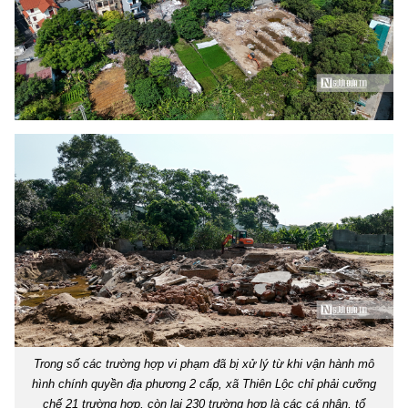
Trong số các trường hợp vi phạm đã bị xử lý từ khi vận hành mô
hình chính quyền địa phương 2 cấp, xã Thiên Lộc chỉ phải cưỡng
chế 21 trường hợp, còn lại 230 trường hợp là các cá nhân, tổ