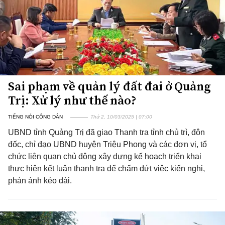
Sai phạm về quản lý đất đai ở Quảng
Trị: Xử lý như thế nào?
TIẾNG NÓI CÔNG DÂN
Thứ 2, 10/03/2025 | 07:00
UBND tỉnh Quảng Trị đã giao Thanh tra tỉnh chủ trì, đôn
đốc, chỉ đạo UBND huyện Triệu Phong và các đơn vị, tổ
chức liên quan chủ động xây dựng kế hoạch triển khai
thực hiện kết luận thanh tra để chấm dứt việc kiến nghị,
phản ánh kéo dài.