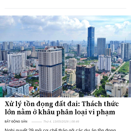
Xử lý tồn đọng đất đai: Thách thức
lớn nằm ở khâu phân loại vi phạm
BẤT ĐỘNG SẢN
Thứ 4, 13/05/2026 | 08:46
Nghị quyết 29 mở cơ chế tháo gỡ các dự án tồn đọng,