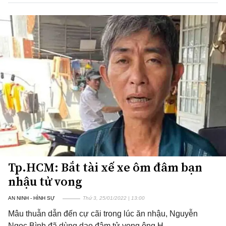
Tp.HCM: Bắt tài xế xe ôm đâm bạn
nhậu tử vong
AN NINH - HÌNH SỰ
Thứ 3, 25/01/2022 | 13:00
Mâu thuẫn dẫn đến cự cãi trong lúc ăn nhậu, Nguyễn
Ngọc Bình đã dùng dao đâm tử vong ông H.