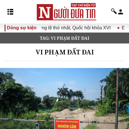
lệ thứ nhất, Quốc hội khóa XVI
Dòng sự kiện
Đưa Nghị quyết Đại hội Đ
TAG: VI PHẠM ĐẤT ĐAI
VI PHẠM ĐẤT ĐAI