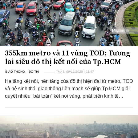
355km metro và 11 vùng TOD: Tương
lai siêu đô thị kết nối của Tp.HCM
GIAO THÔNG – ĐÔ THỊ
Thứ 3, 09/12/2025 | 21:47
Hạ tầng kết nối, nền tảng của đô thị hiện đại từ metro, TOD
và hệ sinh thái giao thông liền mạch sẽ giúp Tp.HCM giải
quyết nhiều “bài toán” kết nối vùng, phát triển kinh tế…