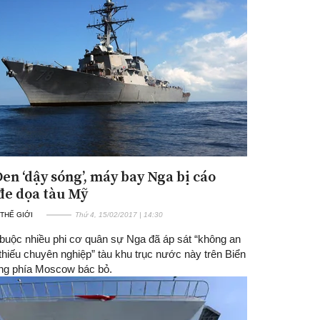
Đen ‘dậy sóng’, máy bay Nga bị cáo
đe dọa tàu Mỹ
 THẾ GIỚI
Thứ 4, 15/02/2017 | 14:30
buộc nhiều phi cơ quân sự Nga đã áp sát “không an
thiếu chuyên nghiệp” tàu khu trục nước này trên Biển
ng phía Moscow bác bỏ.