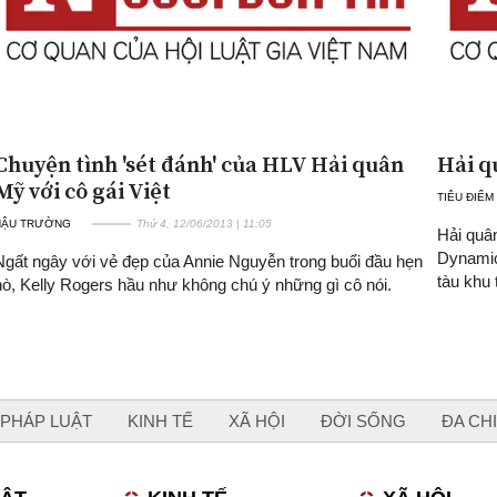
Chuyện tình 'sét đánh' của HLV Hải quân
Hải q
Mỹ với cô gái Việt
TIÊU ĐIỂM
HẬU TRƯỜNG
Thứ 4, 12/06/2013 | 11:05
Hải quâ
Dynamic
Ngất ngây với vẻ đẹp của Annie Nguyễn trong buổi đầu hẹn
tàu khu 
hò, Kelly Rogers hầu như không chú ý những gì cô nói.
PHÁP LUẬT
KINH TẾ
XÃ HỘI
ĐỜI SỐNG
ĐA CH