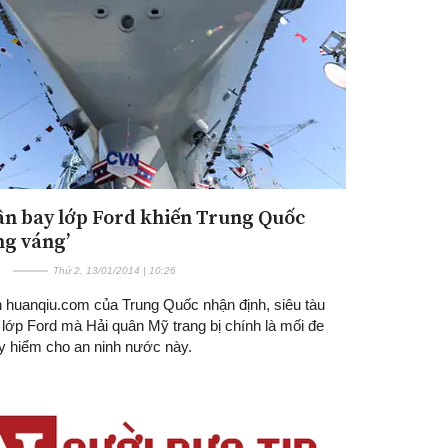
ân bay lớp Ford khiến Trung Quốc
ng váng’
Thứ 2, 13/01/2014 | 10:26
in huanqiu.com của Trung Quốc nhận định, siêu tàu
lớp Ford mà Hải quân Mỹ trang bị chính là mối đe
y hiểm cho an ninh nước này.