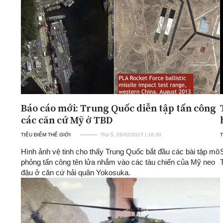
Báo cáo mới: Trung Quốc diễn tập tấn công
các căn cứ Mỹ ở TBD
TIÊU ĐIỂM THẾ GIỚI
Thứ 5, 09/02/2017 | 16:39
T
Hình ảnh vệ tinh cho thấy Trung Quốc bắt đầu các bài tập mô
phỏng tấn công tên lửa nhắm vào các tàu chiến của Mỹ neo
đậu ở căn cứ hải quân Yokosuka.