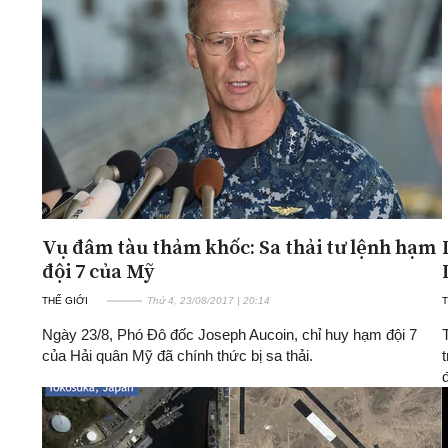
Vụ đâm tàu thảm khốc: Sa thải tư lệnh hạm
đội 7 của Mỹ
THẾ GIỚI
Thứ 4, 23/08/2017 | 20:14
T
Ngày 23/8, Phó Đô đốc Joseph Aucoin, chỉ huy hạm đội 7
của Hải quân Mỹ đã chính thức bị sa thải.