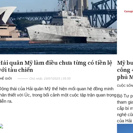
Hải quân Mỹ làm điều chưa từng có tiền lệ
Mỹ bu
với tàu chiến
công 
phủ 
HẾ GIỚI
Chủ nhật, 23/07/2023 | 05:55
CUỘC SỐN
Động thái của Hải quân Mỹ thể hiện mối quan hệ đồng minh
thân thiết với Úc, trong bối cảnh một cuộc tập trận quan trọng
Bộ Tư p
iễn ra.
tham gi
cắp bí m
nghệ cũ
của Hải