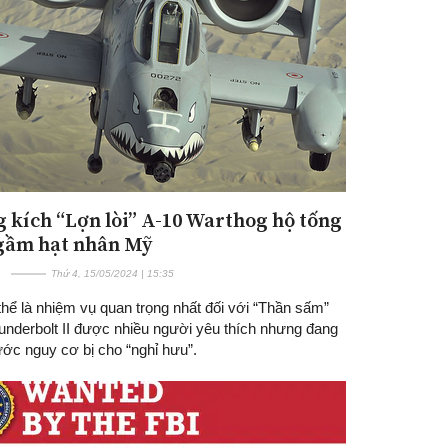
 kích “Lợn lòi” A-10 Warthog hộ tống
Đăng ký tin tức mới
gầm hạt nhân Mỹ
Thứ 4, 15/05/2024 | 15:35
hể là nhiệm vụ quan trọng nhất đối với “Thần sấm”
underbolt II được nhiều người yêu thích nhưng đang
ước nguy cơ bị cho “nghỉ hưu”.