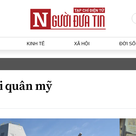
KINH TẾ
XÃ HỘI
ĐỜI S
T
KINH TẾ
XÃ HỘ
p luật
Bất động sản
Dân sin
i quân mỹ
gia
Tài chính - Ngân hàng
Giáo dụ
a
Kinh tế vĩ mô
Văn hoá
g dân
Hồ sơ doanh nghiệp
Môi trư
h sự
Xu hướng thị trường
Giao thô
Tiêu dùng và dư luận
Công nghệ