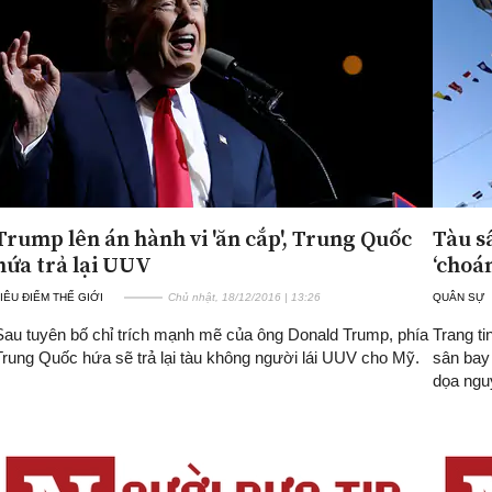
Trump lên án hành vi 'ăn cắp', Trung Quốc
Tàu s
hứa trả lại UUV
‘choá
IÊU ĐIỂM THẾ GIỚI
Chủ nhật, 18/12/2016 | 13:26
QUÂN SỰ
Sau tuyên bố chỉ trích mạnh mẽ của ông Donald Trump, phía
Trang t
Trung Quốc hứa sẽ trả lại tàu không người lái UUV cho Mỹ.
sân bay 
dọa ngu