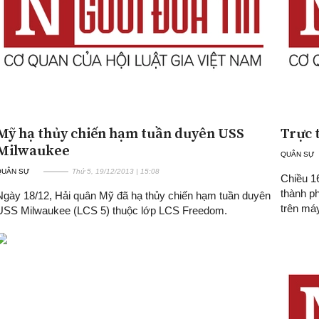
Mỹ hạ thủy chiến hạm tuần duyên USS
Trực 
Milwaukee
QUÂN SỰ
QUÂN SỰ
Thứ 5, 19/12/2013 | 15:08
Chiều 1
thành ph
Ngày 18/12, Hải quân Mỹ đã hạ thủy chiến hạm tuần duyên
trên má
USS Milwaukee (LCS 5) thuộc lớp LCS Freedom.