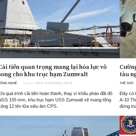
Cải tiến quan trọng mang lại hỏa lực vô
Cường
song cho khu trục hạm Zumwalt
tàu n
CÔNG NGHỆ
Thứ 6, 17/05/2024 | 06:15
THẾ GIỚI
Khi quá trình cải tiến hoàn thành, thay vì khẩu pháo đắt đỏ
Đây có t
AGS 155 mm, khu trục hạm USS Zumwalt sẽ mang tổng
A-10 Th
cộng 12 tên lửa siêu âm CPS.
đứng tr