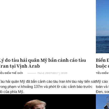
Lý do tàu hải quân Mỹ bắn cảnh cáo tàu
Biển 
Iran tại Vịnh Arab
buộc 
IÊU ĐIỂM THẾ GIỚI
Thứ 4, 26/07/2017 | 18:05
TIÊU ĐIỂM
Tàu hải quân Mỹ đã bắn cảnh cáo tàu Iran khi tàu này tiến sát
Mỹ cáo 
trong phạm vi khoảng 137m và phớt lờ các cảnh báo trước
toàn và 
đó của phía Mỹ.
Đen, so