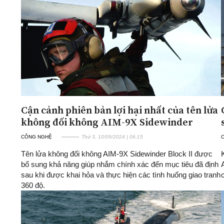
ĐA CHIỀU
INFOCUS
Quan điểm
Xi nhan Trái Phải
Bạn đọc viết
Cận cảnh phiên bản lợi hại nhất của tên lửa
không đối không AIM-9X Sidewinder
CÔNG NGHỆ
Thứ 3, 10/09/2024 | 06:15
Tên lửa không đối không AIM-9X Sidewinder Block II được
bổ sung khả năng giúp nhắm chính xác đến mục tiêu đã định
sau khi được khai hỏa và thực hiện các tình huống giao tranh
360 độ.