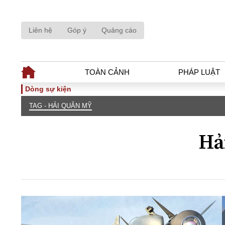
Liên hệ
Góp ý
Quảng cáo
TOÀN CẢNH
PHÁP LUẬT
Dòng sự kiện
TAG - HẢI QUÂN MỸ
TOÀN CẢNH
PHÁP LUẬ
Tiêu điểm
Dòng chảy phá
Hả
Chính sách
Góc nhìn luật 
Sự kiện
Hồ sơ điều tr
Đối thoại
Tiếng nói côn
Thế giới
An ninh - Hìn