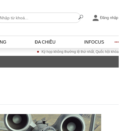
Đăng nhập
ỐNG
ĐA CHIỀU
INFOCUS
Kỳ họp không thường lệ thứ nhất, Quốc hội khóa XVI
Đưa Nghị
I
ĐỜI SỐNG
h
Gia đình
c
Sức khỏe
Cần biết
ờng
Cộng đồng mạng
ng – Đô thị