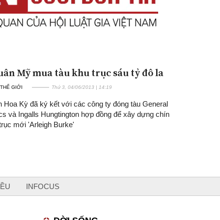
uân Mỹ mua tàu khu trục sáu tỷ đô la
 THẾ GIỚI
Thứ 3, 04/06/2013 | 14:19
n Hoa Kỳ đã ký kết với các công ty đóng tàu General
s và Ingalls Hungtington hợp đồng để xây dựng chín
trục mới 'Arleigh Burke'
IỀU
INFOCUS