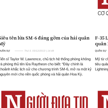
Siêu tên lửa SM-6 đáng gờm của hải quân
F-35 
Mỹ
quân
QUÂN SỰ
Thứ 3, 03/12/2013 | 14:48
QUÂN SỰ
Tiến sĩ Taylor W. Lawrence, chủ tịch hệ thống phòng không
Mỹ từ c
và phòng thủ tên lửa Raytheon cho biết: “Đây chính là
tiêu quâ
khoảnh khắc lịch sử cho chương trình SM-6, mở ra một kỷ
Lightnin
nguyên mới cho nền quốc phòng và hải quân Hoa Kỳ.