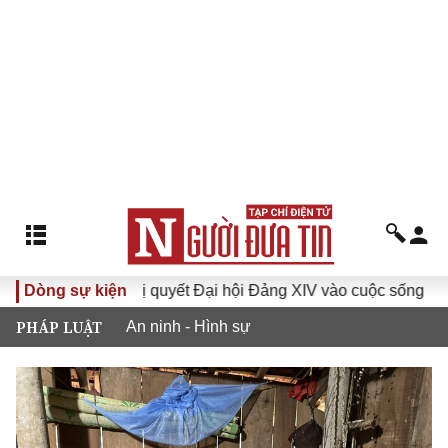
Đưa Nghị quyết Đại hội Đảng XIV vào cuộc sống
Dòng sự kiện
Hướng 
PHÁP LUẬT
An ninh - Hình sự