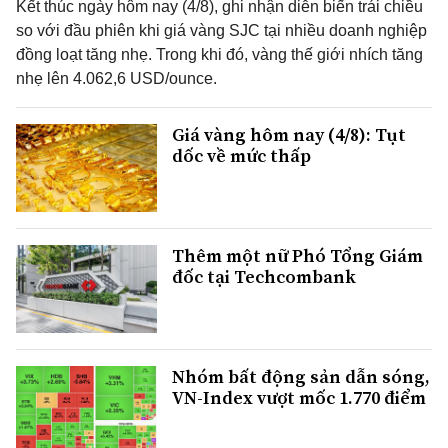
Kết thúc ngày hôm nay (4/8), ghi nhận diễn biến trái chiều
so với đầu phiên khi giá vàng SJC tại nhiều doanh nghiệp
đồng loạt tăng nhẹ. Trong khi đó, vàng thế giới nhích tăng
nhẹ lên 4.062,6 USD/ounce.
Giá vàng hôm nay (4/8): Tụt
dốc về mức thấp
Thêm một nữ Phó Tổng Giám
đốc tại Techcombank
Nhóm bất động sản dẫn sóng,
VN-Index vượt mốc 1.770 điểm