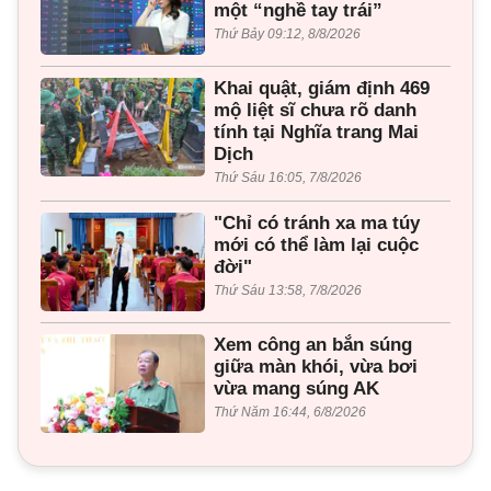
một “nghề tay trái”
Thứ Bảy 09:12, 8/8/2026
Khai quật, giám định 469
mộ liệt sĩ chưa rõ danh
tính tại Nghĩa trang Mai
Dịch
Thứ Sáu 16:05, 7/8/2026
"Chỉ có tránh xa ma túy
mới có thể làm lại cuộc
đời"
Thứ Sáu 13:58, 7/8/2026
Xem công an bắn súng
giữa màn khói, vừa bơi
vừa mang súng AK
Thứ Năm 16:44, 6/8/2026