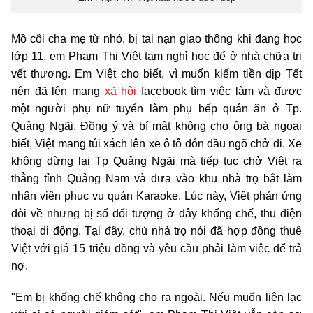
Mồ côi cha mẹ từ nhỏ, bị tai nạn giao thông khi đang học
lớp 11, em Phạm Thị Việt tạm nghỉ học để ở nhà chữa trị
vết thương. Em Việt cho biết, vì muốn kiếm tiền dịp Tết
nên đã lên mạng
xã hội
facebook tìm việc làm và được
một người phụ nữ tuyển làm phụ bếp quán ăn ở Tp.
Quảng Ngãi. Đồng ý và bí mật không cho ông bà ngoại
biết, Việt mang túi xách lên xe ô tô đón đầu ngõ chở đi. Xe
không dừng lại Tp Quảng Ngãi mà tiếp tục chở Việt ra
thẳng tỉnh Quảng Nam và đưa vào khu nhà trọ bắt làm
nhân viên phục vụ quán Karaoke. Lúc này, Việt phản ứng
đòi về nhưng bị số đối tượng ở đây khống chế, thu điện
thoại di động. Tại đây, chủ nhà trọ nói đã hợp đồng thuê
Việt với giá 15 triệu đồng và yêu cầu phải làm việc để trả
nợ.
"Em bị khống chế không cho ra ngoài. Nếu muốn liên lạc