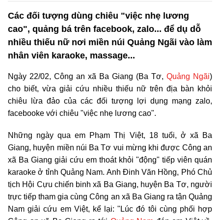
Các đối tượng dùng chiêu "việc nhẹ lương
cao", quảng bá trên facebook, zalo... để dụ dỗ
nhiều thiếu nữ nơi miền núi Quảng Ngãi vào làm
nhân viên karaoke, massage...
Ngày 22/02, Công an xã Ba Giang (Ba Tơ,
Quảng Ngãi
)
cho biết, vừa giải cứu nhiều thiếu nữ trên địa bàn khỏi
chiêu lừa đảo của các đối tượng lợi dụng mạng zalo,
facebooke với chiêu "việc nhẹ lương cao".
Những ngày qua em Phạm Thị Việt, 18 tuổi, ở xã Ba
Giang, huyện miền núi Ba Tơ vui mừng khi được Công an
xã Ba Giang giải cứu em thoát khỏi "động" tiếp viên quán
karaoke ở tỉnh Quảng Nam. Anh Đinh Văn Hồng, Phó Chủ
tịch Hội Cựu chiến binh xã Ba Giang, huyện Ba Tơ, người
trực tiếp tham gia cùng Công an xã Ba Giang ra tận Quảng
Nam giải cứu em Việt, kể lại: "Lúc đó tôi cùng phối hợp