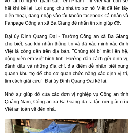
với ai có người giám sát", em Phạm Thị Việt vẫn còn sợ
hãi khi kể lại. Lợi dụng chủ nhà trọ sơ hở Việt đã lén lấy
điện thoại, đăng nhập vào tài khoản facebook cá nhân và
Fanpage Công an xã Ba Giang để nhắn tin xin giúp đỡ.
Đại úy Đinh Quang Đại - Trưởng Công an xã Ba Giang
cho biết, sau khi nhận thông tin và đã xác minh xác định
Việt là công dân trên địa bàn. "Chúng tôi bí mật liên hệ,
động viên em Việt bình tĩnh. Hướng dẫn cách gửi định vị,
đánh dấu và những địa chỉ, địa điểm dễ nhận biết xung
quanh khu trọ để cho cơ quan chức năng xác định vị trí,
tìm cách giải cứu", Đại úy Đinh Quang Đại kể lại.
Nhờ sự giúp đỡ của các đơn vị nghiệp vụ Công an tỉnh
Quảng Nam, Công an xã Ba Giang đã ra tận nơi giải cứu
Việt an toàn về đến nhà.