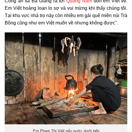
Công an xã Ba Giang ra tới
Quảng Nam
đón em Việt về.
Em Việt hoảng loạn lo sợ và vui mừng khi thấy chúng tôi.
Tại khu vực nhà trọ này còn nhiều em gái quê miền núi Trà
Bồng cũng như em Việt muốn về nhưng không được".
Em Phạm Thị Việt nấu nước dưới bếp