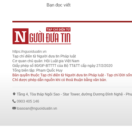
Bạn đọc viết
https://nguoiduatin.vn
Tạp chí điện tử Người đưa tin Pháp luật
Cơ quan chủ quản: Hội Luật gia Việt Nam
Giấy phép số 80/GP-BTTTT của Bộ TT&TT cấp ngày 27/2/2020
Tổng biên tập: Phạm Quốc Huy
Bản quyền thuộc Tạp chí điện tử Người đưa tin Pháp luật - Tạp chí Đời sốn
Chỉ được phép dẫn nguồn khi có thoả thuận bằng văn bản.
Tầng 4, Tòa tháp Ngôi Sao - Star Tower, đường Dương Đình Nghệ - Ph
0903 405 146
toasoan@nguoiduatin.vn