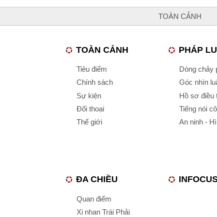
TOÀN CẢNH
TOÀN CẢNH
PHÁP L
Tiêu điểm
Dòng chảy p
Chính sách
Góc nhìn luậ
Sự kiện
Hồ sơ điều 
Đối thoại
Tiếng nói c
Thế giới
An ninh - H
ĐA CHIỀU
INFOCU
Quan điểm
Xi nhan Trái Phải