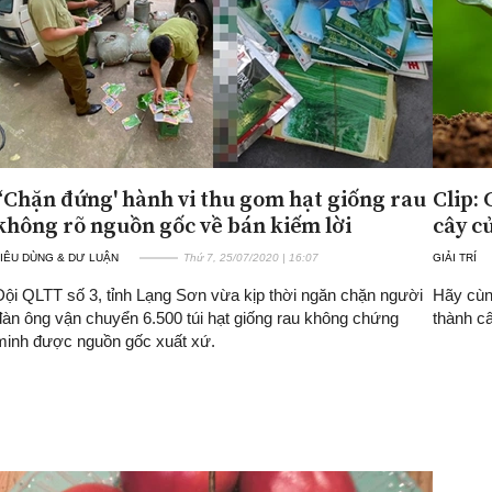
“Chặn đứng' hành vi thu gom hạt giống rau
Clip:
không rõ nguồn gốc về bán kiếm lời
cây c
IÊU DÙNG & DƯ LUẬN
Thứ 7, 25/07/2020 | 16:07
GIẢI TRÍ
Đội QLTT số 3, tỉnh Lạng Sơn vừa kịp thời ngăn chặn người
Hãy cùn
đàn ông vận chuyển 6.500 túi hạt giống rau không chứng
thành câ
minh được nguồn gốc xuất xứ.