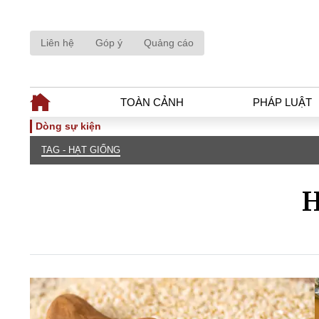
Liên hệ
Góp ý
Quảng cáo
TOÀN CẢNH
PHÁP LUẬT
Dòng sự kiện
TAG - HẠT GIỐNG
TOÀN CẢNH
PHÁP LUẬ
Tiêu điểm
Dòng chảy phá
H
Chính sách
Góc nhìn luật 
Sự kiện
Hồ sơ điều tr
Đối thoại
Tiếng nói côn
Thế giới
An ninh - Hìn