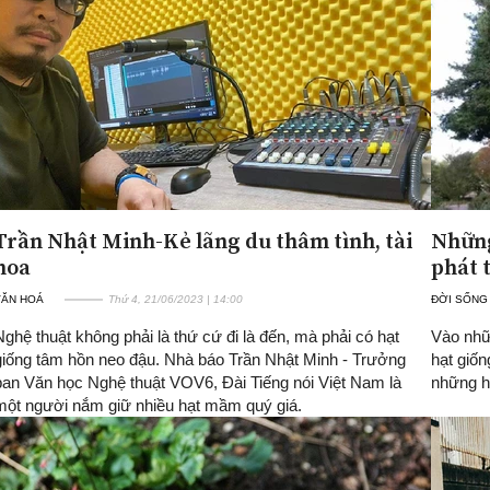
Trần Nhật Minh-Kẻ lãng du thâm tình, tài
Những
hoa
phát t
VĂN HOÁ
Thứ 4, 21/06/2023 | 14:00
ĐỜI SỐNG
Nghệ thuật không phải là thứ cứ đi là đến, mà phải có hạt
Vào nhữ
giống tâm hồn neo đậu. Nhà báo Trần Nhật Minh - Trưởng
hạt giốn
ban Văn học Nghệ thuật VOV6, Đài Tiếng nói Việt Nam là
những h
một người nắm giữ nhiều hạt mầm quý giá.