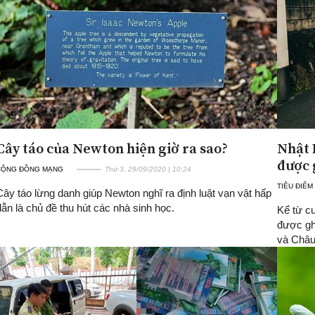
Cây táo của Newton hiện giờ ra sao?
Nhật 
được 
CỘNG ĐỒNG MẠNG
Thứ 3, 29/09/2020 | 10:24
TIÊU ĐIỂM
Cây táo lừng danh giúp Newton nghĩ ra định luật vạn vật hấp
dẫn là chủ đề thu hút các nhà sinh học.
Kể từ cu
được gh
và Châu