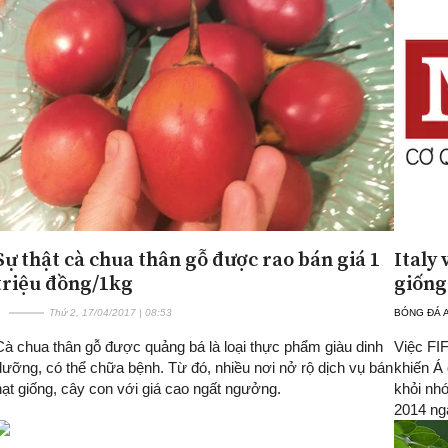
Sự thật cà chua thân gỗ được rao bán giá 1
Italy
triệu đồng/1kg
giống
Thứ 2, 17/04/2017 | 08:53
BÓNG ĐÁ 
Cà chua thân gỗ được quảng bá là loại thực phẩm giàu dinh
Việc FI
dưỡng, có thể chữa bệnh. Từ đó, nhiều nơi nở rộ dịch vụ bán
khiến Á
hạt giống, cây con với giá cao ngất ngưởng.
khỏi nh
2014 ngà