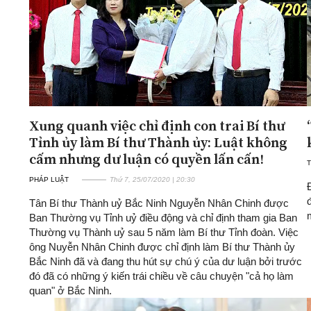
Xung quanh việc chỉ định con trai Bí thư
Tỉnh ủy làm Bí thư Thành ủy: Luật không
cấm nhưng dư luận có quyền lấn cấn!
T
PHÁP LUẬT
Thứ 7, 25/07/2020 | 20:30
Tân Bí thư Thành uỷ Bắc Ninh Nguyễn Nhân Chinh được
Ban Thường vụ Tỉnh uỷ điều động và chỉ định tham gia Ban
Thường vụ Thành uỷ sau 5 năm làm Bí thư Tỉnh đoàn. Việc
ông Nuyễn Nhân Chinh được chỉ định làm Bí thư Thành ủy
Bắc Ninh đã và đang thu hút sự chú ý của dư luận bởi trước
đó đã có những ý kiến trái chiều về câu chuyện "cả họ làm
quan" ở Bắc Ninh.