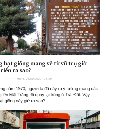
 hạt giống mang về từ vũ trụ giờ
Đăng ký tin tức mới
riển ra sao?
Thứ 6, 26/08/2022 | 14:09
ng năm 1970, người ta đã nảy ra ý tưởng mang các
g lên Mặt Trăng rồi quay lại trồng ở Trái Đất. Vậy
ạt giống này giờ ra sao?