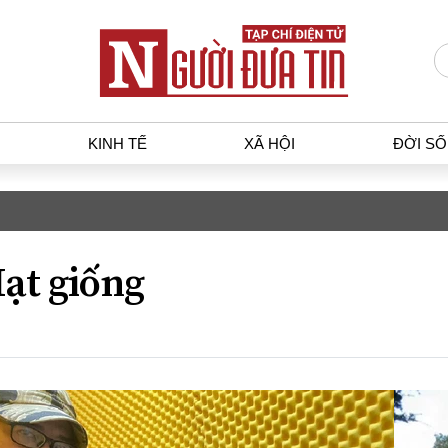
KINH TẾ
XÃ HỘI
ĐỜI S
T
KINH TẾ
XÃ HỘ
p luật
Bất động sản
Dân sin
ạt giống
gia
Tài chính - Ngân hàng
Giáo dụ
a
Kinh tế vĩ mô
Văn hoá
g dân
Hồ sơ doanh nghiệp
Môi trư
h sự
Xu hướng thị trường
Giao thô
Tiêu dùng và dư luận
Công nghệ