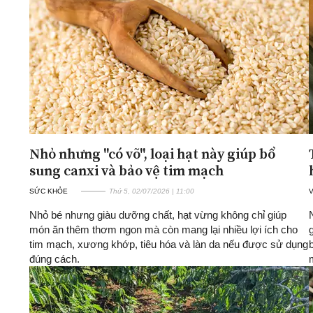
ĐA CHIỀU
INFOCUS
Quan điểm
Xi nhan Trái Phải
Bạn đọc viết
Nhỏ nhưng "có võ", loại hạt này giúp bổ
sung canxi và bảo vệ tim mạch
SỨC KHỎE
Thứ 5, 02/07/2026 | 11:00
Nhỏ bé nhưng giàu dưỡng chất, hạt vừng không chỉ giúp
món ăn thêm thơm ngon mà còn mang lại nhiều lợi ích cho
tim mạch, xương khớp, tiêu hóa và làn da nếu được sử dụng
đúng cách.