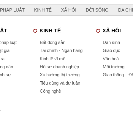
PHÁP LUẬT
KINH TẾ
XÃ HỘI
ĐỜI SỐNG
ĐA CH
UẬT
KINH TẾ
XÃ HỘI
háp luật
Bất động sản
Dân sinh
t gia
Tài chính - Ngân hàng
Giáo dục
tra
Kinh tế vĩ mô
Văn hoá
ông dân
Hồ sơ doanh nghiệp
Môi trường
ình sự
Xu hướng thị trường
Giao thông – Đô
Tiêu dùng và dư luận
Công nghệ
S