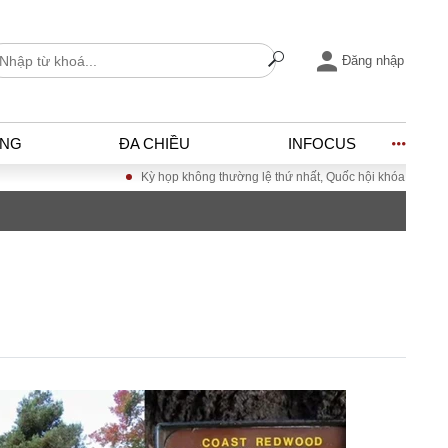
Đăng nhập
ỐNG
ĐA CHIỀU
INFOCUS
Kỳ họp không thường lệ thứ nhất, Quốc hội khóa XVI
Đưa Nghị
I
ĐỜI SỐNG
h
Gia đình
c
Sức khỏe
Cần biết
ờng
Cộng đồng mạng
ng – Đô thị