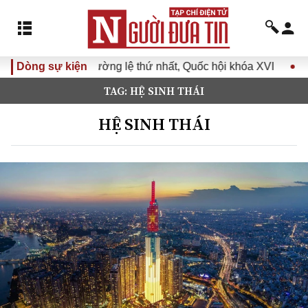
hường lệ thứ nhất, Quốc hội khóa XVI
Dòng sự kiện
Đưa Nghị quyết Đại
TAG: HỆ SINH THÁI
HỆ SINH THÁI