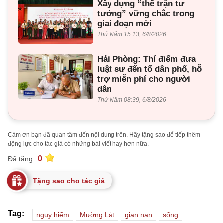
Xây dựng “thế trận tư
tưởng” vững chắc trong
giai đoạn mới
Thứ Năm 15:13, 6/8/2026
Hải Phòng: Thí điểm đưa
luật sư đến tổ dân phố, hỗ
trợ miễn phí cho người
dân
Thứ Năm 08:39, 6/8/2026
Cảm ơn bạn đã quan tâm đến nội dung trên. Hãy tặng sao để tiếp thêm
động lực cho tác giả có những bài viết hay hơn nữa.
0
Đã tặng:
Tặng sao cho tác giả
Tag:
nguy hiểm
Mường Lát
gian nan
sống