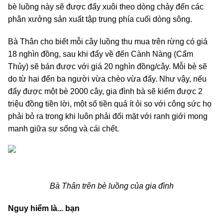
bè luồng này sẽ được đẩy xuôi theo dòng chảy đến các
phân xưởng sản xuất tập trung phía cuối dòng sông.
Bà Thân cho biết mỗi cây luồng thu mua trên rừng có giá
18 nghìn đồng, sau khi đẩy về đến Cành Nàng (Cẩm
Thủy) sẽ bán được với giá 20 nghìn đồng/cây. Mỗi bè sẽ
do từ hai đến ba người vừa chèo vừa đẩy. Như vậy, nếu
đẩy được một bè 2000 cây, gia đình bà sẽ kiếm được 2
triệu đồng tiền lời, một số tiền quá ít ỏi so với công sức họ
phải bỏ ra trong khi luôn phải đối mặt với ranh giới mong
manh giữa sự sống và cái chết.
Bà Thân trên bè luồng của gia đình
Nguy hiểm là... bạn