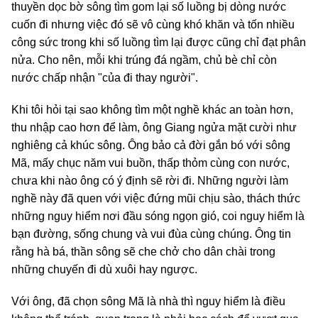
thuyền dọc bờ sông tìm gom lại số luồng bị dòng nước
cuốn đi nhưng việc đó sẽ vô cùng khó khăn và tốn nhiều
công sức trong khi số luồng tìm lại được cũng chỉ đạt phân
nửa. Cho nên, mỗi khi trúng đá ngầm, chủ bè chỉ còn
nước chấp nhận "của đi thay người".
Khi tôi hỏi tại sao không tìm một nghề khác an toàn hơn,
thu nhập cao hơn để làm, ông Giang ngửa mặt cười như
nghiêng cả khúc sông. Ông bảo cả đời gắn bó với sông
Mã, mấy chục năm vui buồn, thấp thỏm cùng con nước,
chưa khi nào ông có ý định sẽ rời đi. Những người làm
nghề này đã quen với việc đứng mũi chịu sào, thách thức
những nguy hiểm nơi đầu sóng ngọn gió, coi nguy hiểm là
bạn đường, sống chung và vui đùa cùng chúng. Ông tin
rằng hà bá, thần sông sẽ che chở cho dân chài trong
những chuyến đi dù xuôi hay ngược.
Với ông, đã chọn sông Mã là nhà thì nguy hiểm là điều