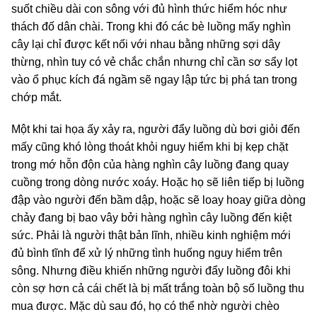
suốt chiều dài con sông với đủ hình thức hiểm hóc như
thách đố dân chài. Trong khi đó các bè luồng mấy nghìn
cây lại chỉ được kết nối với nhau bằng những sợi dây
thừng, nhìn tuy có vẻ chắc chắn nhưng chỉ cần sơ sẩy lọt
vào ổ phục kích đá ngầm sẽ ngay lập tức bị phá tan trong
chớp mắt.
Một khi tai họa ấy xảy ra, người đẩy luồng dù bơi giỏi đến
mấy cũng khó lòng thoát khỏi nguy hiểm khi bị kẹp chặt
trong mớ hỗn độn của hàng nghìn cây luồng đang quay
cuồng trong dòng nước xoáy. Hoặc họ sẽ liên tiếp bị luồng
đập vào người đến bầm dập, hoặc sẽ loay hoay giữa dòng
chảy đang bị bao vây bởi hàng nghìn cây luồng đến kiệt
sức. Phải là người thật bản lĩnh, nhiều kinh nghiệm mới
đủ bình tĩnh để xử lý những tình huống nguy hiểm trên
sông. Nhưng điều khiến những người đẩy luồng đôi khi
còn sợ hơn cả cái chết là bị mất trắng toàn bộ số luồng thu
mua được. Mặc dù sau đó, họ có thể nhờ người chèo