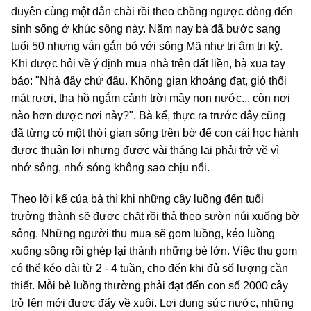
duyên cùng một dân chài rồi theo chồng ngược dòng đến
sinh sống ở khúc sông này. Năm nay bà đã bước sang
tuổi 50 nhưng vẫn gắn bó với sông Mã như tri âm tri kỷ.
Khi được hỏi về ý định mua nhà trên đất liền, bà xua tay
bảo: "Nhà đây chứ đâu. Không gian khoáng đạt, gió thổi
mát rượi, tha hồ ngắm cảnh trời mây non nước... còn nơi
nào hơn được nơi này?". Bà kể, thực ra trước đây cũng
đã từng có một thời gian sống trên bờ để con cái học hành
được thuận lợi nhưng được vài tháng lại phải trở về vì
nhớ sông, nhớ sóng không sao chịu nổi.
Theo lời kể của bà thì khi những cây luồng đến tuổi
trưởng thành sẽ được chặt rồi thả theo sườn núi xuống bờ
sông. Những người thu mua sẽ gom luồng, kéo luồng
xuống sông rồi ghép lại thành những bè lớn. Việc thu gom
có thể kéo dài từ 2 - 4 tuần, cho đến khi đủ số lượng cần
thiết. Mỗi bè luồng thường phải đạt đến con số 2000 cây
trở lên mới được đẩy về xuôi. Lợi dụng sức nước, những