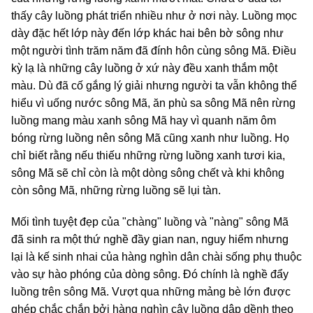
thấy cây luồng phát triển nhiều như ở nơi này. Luồng mọc
dày đặc hết lớp này đến lớp khác hai bên bờ sông như
một người tình trăm năm đã đính hôn cùng sông Mã. Điều
kỳ lạ là những cây luồng ở xứ này đều xanh thắm một
màu. Dù đã cố gắng lý giải nhưng người ta vẫn không thể
hiểu vì uống nước sông Mã, ăn phù sa sông Mã nên rừng
luồng mang màu xanh sông Mã hay vì quanh năm ôm
bóng rừng luồng nên sông Mã cũng xanh như luồng. Họ
chỉ biết rằng nếu thiếu những rừng luồng xanh tươi kia,
sông Mã sẽ chỉ còn là một dòng sông chết và khi không
còn sông Mã, những rừng luồng sẽ lụi tàn.
Mối tình tuyệt đẹp của "chàng" luồng và "nàng" sông Mã
đã sinh ra một thứ nghề đầy gian nan, nguy hiểm nhưng
lại là kế sinh nhai của hàng nghìn dân chài sống phụ thuộc
vào sự hào phóng của dòng sông. Đó chính là nghề đẩy
luồng trên sông Mã. Vượt qua những mảng bè lớn được
ghép chắc chắn bởi hàng nghìn cây luồng dập dềnh theo