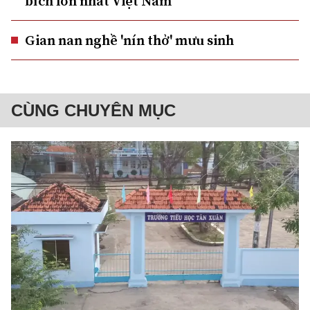
bích lớn nhất Việt Nam
Gian nan nghề 'nín thở' mưu sinh
CÙNG CHUYÊN MỤC