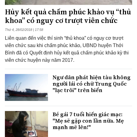
Hủy kết quả chấm phúc khảo vụ “thủ
khoa” có nguy cơ trượt viên chức
Thứ 4, 28/02/2018 | 17:58
Liên quan đến việc thí sinh “thủ khoa” có nguy cơ trượt
viên chức sau khi chấm phúc khảo, UBND huyện Thới
Bình đã có Quyết định hủy kết quả chấm phúc khảo kỳ thi
viên chức huyện này năm 2017.
Ngư dân phát hiện tàu không
người lái có chữ Trung Quốc
"lạc trôi" trên biển
Bé gái 7 tuổi hiến giác mạc:
"Mẹ sẽ gặp con lần nữa. Mẹ
mạnh mẽ lên!"