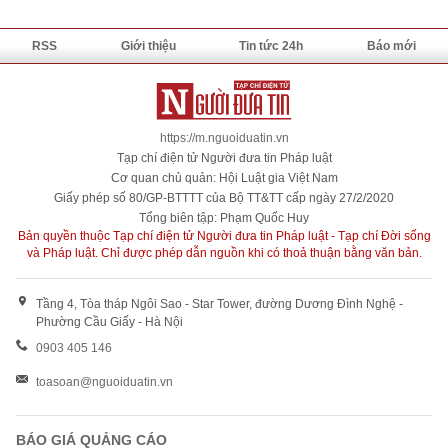
RSS
Giới thiệu
Tin tức 24h
Báo mới
https://m.nguoiduatin.vn
Tạp chí điện tử Người đưa tin Pháp luật
Cơ quan chủ quản: Hội Luật gia Việt Nam
Giấy phép số 80/GP-BTTTT của Bộ TT&TT cấp ngày 27/2/2020
Tổng biên tập: Phạm Quốc Huy
Bản quyền thuộc Tạp chí điện tử Người đưa tin Pháp luật - Tạp chí Đời sống
và Pháp luật. Chỉ được phép dẫn nguồn khi có thoả thuận bằng văn bản.
Tầng 4, Tòa tháp Ngôi Sao - Star Tower, đường Dương Đình Nghệ -
Phường Cầu Giấy - Hà Nội
0903 405 146
toasoan@nguoiduatin.vn
BÁO GIÁ QUẢNG CÁO