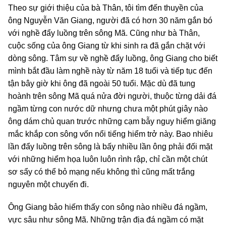
Theo sự giới thiệu của bà Thân, tôi tìm đến thuyền của
ông Nguyễn Văn Giang, người đã có hơn 30 năm gắn bó
với nghề đẩy luồng trên sông Mã. Cũng như bà Thân,
cuộc sống của ông Giang từ khi sinh ra đã gắn chặt với
dòng sông. Tâm sự về nghề đẩy luồng, ông Giang cho biết
mình bắt đầu làm nghề này từ năm 18 tuổi và tiếp tục đến
tận bây giờ khi ông đã ngoài 50 tuổi. Mặc dù đã tung
hoành trên sông Mã quá nửa đời người, thuộc từng dải đá
ngầm từng con nước dữ nhưng chưa một phút giây nào
ông dám chủ quan trước những cạm bẫy nguy hiểm giăng
mắc khắp con sông vốn nổi tiếng hiểm trở này. Bao nhiêu
lần đẩy luồng trên sông là bấy nhiều lần ông phải đối mặt
với những hiểm họa luôn luôn rình rập, chỉ cần một chút
sơ sẩy có thể bỏ mạng nếu không thì cũng mất trắng
nguyên một chuyến đi.
Ông Giang bảo hiếm thấy con sông nào nhiều đá ngầm,
vực sâu như sông Mã. Những trận địa đá ngầm có mặt