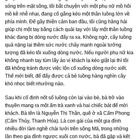
sóng trên mặt sông, tôi bắt chuyện với một phụ nữ mồ hôi
mồ kê nhễ nhại, đang cố gắng kéo một thân luồng lớn về
phía mình. Để gây thiện cảm ban đầu, tôi cũng hăng hái
giúp chị một tay bằng cách quài tay với lấy một thân luồng
khác đang bị dòng nước đẩy ra xa. Không ngờ, cây luồng
quá nặng lại thêm sức nước chảy mạnh ngoài tưởng
tượng đã kéo tôi xuống dòng nước. Nếu người phụ nữ kia
không nhanh tay túm lấy áo vị khách lạ kéo giật lại thì tôi
đã không tránh được việc lộn cổ xuống dòng nước xiết.
Thế mới biết, để đẩy được cả bè luồng hàng nghìn cây
khó nhọc biết nhường nào.
Sau khi cố định nốt số luồng còn lại vào bè, bà trở vào
thuyền mang ra một ấm trà xanh và hai chiếc bát để mời
khách. Bà tên là Nguyễn Thị Thân, quê ở xã Cẩm Phong
(Cẩm Thủy, Thanh Hóa). Là con gái của một gia đình
nhiều đời làm nghề chài lưới trên sông Mã, trong những
lần theo gia đình ngược xuôi con nước, bà đã gặp và kết