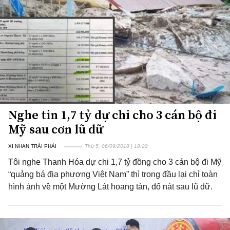
Nghe tin 1,7 tỷ dự chi cho 3 cán bộ đi
Mỹ sau cơn lũ dữ
XI NHAN TRÁI PHẢI
Thứ 5, 06/09/2018 | 18:28
Tôi nghe Thanh Hóa dự chi 1,7 tỷ đồng cho 3 cán bộ đi Mỹ
“quảng bá địa phương Việt Nam” thì trong đầu lại chỉ toàn
hình ảnh về một Mường Lát hoang tàn, đổ nát sau lũ dữ.