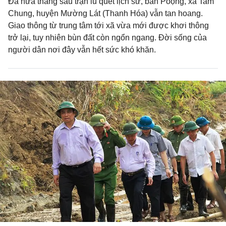
Đã nửa tháng sau trận lũ quét lịch sử, bản Poọng, xã Tam
Chung, huyện Mường Lát (Thanh Hóa) vẫn tan hoang.
Giao thông từ trung tâm tới xã vừa mới được khơi thông
trở lại, tuy nhiên bùn đất còn ngổn ngang. Đời sống của
người dân nơi đây vẫn hết sức khó khăn.