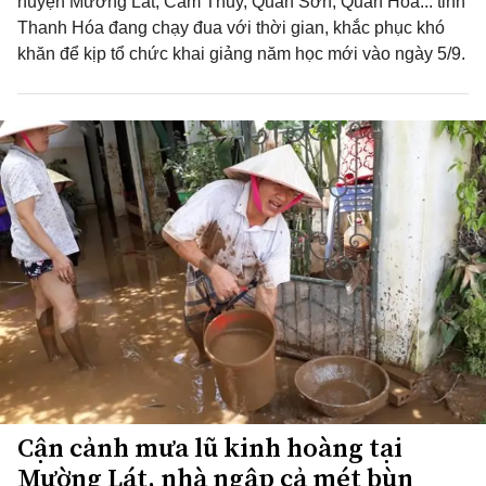
huyện Mường Lát, Cẩm Thủy, Quan Sơn, Quan Hóa... tỉnh
Thanh Hóa đang chạy đua với thời gian, khắc phục khó
khăn để kịp tổ chức khai giảng năm học mới vào ngày 5/9.
Cận cảnh mưa lũ kinh hoàng tại
Mường Lát, nhà ngập cả mét bùn