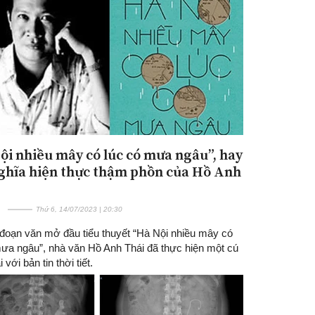
ội nhiều mây có lúc có mưa ngâu”, hay
Đăng ký tin tức mới
ghĩa hiện thực thậm phồn của Hồ Anh
Thứ 6, 14/07/2023 | 20:30
đoạn văn mở đầu tiểu thuyết “Hà Nội nhiều mây có
mưa ngâu”, nhà văn Hồ Anh Thái đã thực hiện một cú
 với bản tin thời tiết.