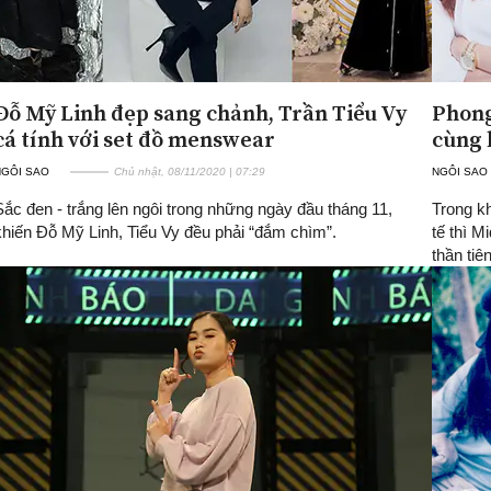
Đỗ Mỹ Linh đẹp sang chảnh, Trần Tiểu Vy
Phong
cá tính với set đồ menswear
cùng 
NGÔI SAO
Chủ nhật, 08/11/2020 | 07:29
NGÔI SAO
Sắc đen - trắng lên ngôi trong những ngày đầu tháng 11,
Trong kh
khiến Đỗ Mỹ Linh, Tiểu Vy đều phải “đắm chìm”.
tế thì M
thần tiê