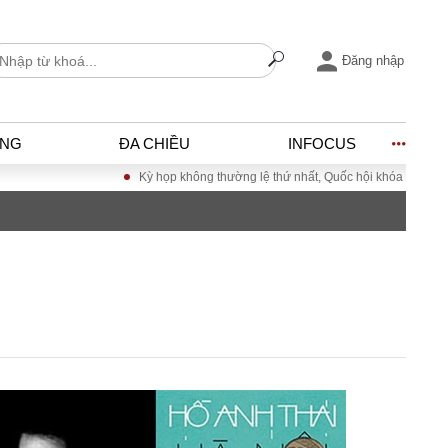
Đăng nhập
ỐNG
ĐA CHIỀU
INFOCUS
Kỳ họp không thường lệ thứ nhất, Quốc hội khóa XVI
Đưa Nghị quyết Đ
I
ĐỜI SỐNG
h
Gia đình
c
Sức khỏe
Cần biết
ờng
Cộng đồng mạng
ng – Đô thị