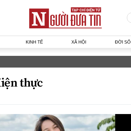
KINH TẾ
XÃ HỘI
ĐỜI S
T
KINH TẾ
XÃ HỘ
p luật
Bất động sản
Dân sin
iện thực
gia
Tài chính - Ngân hàng
Giáo dụ
a
Kinh tế vĩ mô
Văn hoá
g dân
Hồ sơ doanh nghiệp
Môi trư
h sự
Xu hướng thị trường
Giao thô
Tiêu dùng và dư luận
Công nghệ