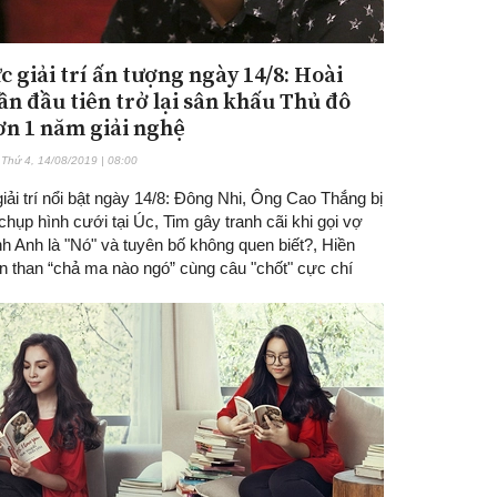
c giải trí ấn tượng ngày 14/8: Hoài
ần đầu tiên trở lại sân khấu Thủ đô
ơn 1 năm giải nghệ
Thứ 4, 14/08/2019 | 08:00
giải trí nổi bật ngày 14/8: Đông Nhi, Ông Cao Thắng bị
chụp hình cưới tại Úc, Tim gây tranh cãi khi gọi vợ
h Anh là "Nó" và tuyên bố không quen biết?, Hiền
n than “chả ma nào ngó” cùng câu "chốt" cực chí