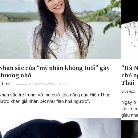
Nhan sắc của “mỹ nhân không tuổi” gây
“Hà N
thương nhớ
chủ n
Thái
IẢI TRÍ
Thứ 5, 20/06/2024 | 11:07
VĂN HOÁ
Nhan sắc trẻ trung, với nụ cười tỏa nắng của Hiền Thục
được khán giả nhận xét như “lão hoá ngược”.
Ngay ở 
lúc có 
giễu nhại