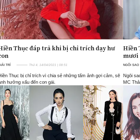
Hiền Thục đáp trả khi bị chỉ trích dạy hư
Hiền 
con
mươi
IẢI TRÍ
Thứ 4, 14/04/2021 | 08:51
NGÔI SAO
Hiền Thục bị chỉ trích vì chia sẻ những tấm ảnh gợi cảm, sẽ
Ngôi sao
ảnh hưởng xấu đến con gái.
MC Thảo