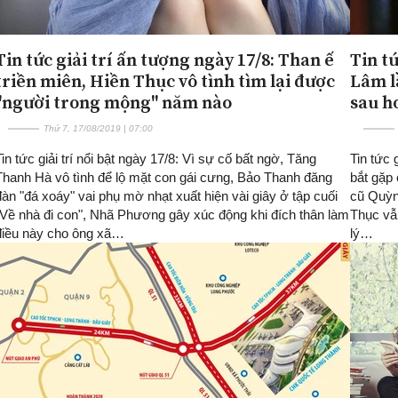
Tin tức giải trí ấn tượng ngày 17/8: Than ế
Tin tứ
triền miên, Hiền Thục vô tình tìm lại được
Lâm l
''người trong mộng" năm nào
sau h
Thứ 7, 17/08/2019 | 07:00
Tin tức giải trí nổi bật ngày 17/8: Vì sự cố bất ngờ, Tăng
Tin tức 
Thanh Hà vô tình để lộ mặt con gái cưng, Bảo Thanh đăng
bắt gặp 
đàn "đá xoáy" vai phụ mờ nhạt xuất hiện vài giây ở tập cuối
cũ Quỳn
"Về nhà đi con", Nhã Phương gây xúc động khi đích thân làm
Thục vẫ
điều này cho ông xã…
lý…