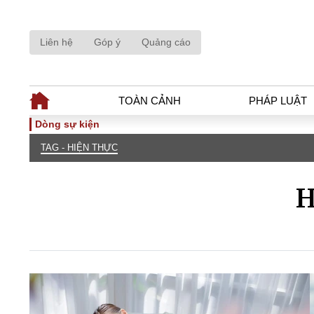
Liên hệ
Góp ý
Quảng cáo
TOÀN CẢNH
PHÁP LUẬT
Dòng sự kiện
TAG - HIỆN THỰC
TOÀN CẢNH
PHÁP LUẬ
Tiêu điểm
Dòng chảy phá
H
Chính sách
Góc nhìn luật 
Sự kiện
Hồ sơ điều tr
Đối thoại
Tiếng nói côn
Thế giới
An ninh - Hìn