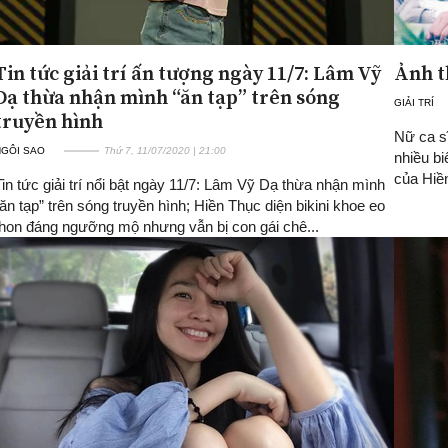
Tin tức giải trí ấn tượng ngày 11/7: Lâm Vỹ
Ảnh t
Dạ thừa nhận mình “ăn tạp” trên sóng
GIẢI TRÍ
truyền hình
Nữ ca sĩ
NGÔI SAO
Thứ 7, 11/07/2020 | 21:00
nhiều b
của Hiề
Tin tức giải trí nổi bật ngày 11/7: Lâm Vỹ Dạ thừa nhận mình
“ăn tạp” trên sóng truyền hình; Hiền Thục diện bikini khoe eo
thon đáng ngưỡng mộ nhưng vẫn bị con gái chê...