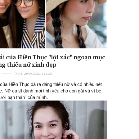
ái của Hiền Thục "lột xác" ngoạn mục
ng thiếu nữ xinh đẹp
Thứ 5, 29/04/2021 | 14:20
của Hiền Thục đã ra dáng thiếu nữ và có nhiều nét
. Nữ ca sĩ dành mọi tình yêu cho con gái và ví bé
ười bạn thân" của mình.