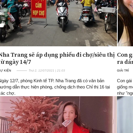
Nha Trang sẽ áp dụng phiếu đi chợ/siêu thị
Con g
từ ngày 14/7
ra dá
SỰ KIỆN
Thứ 2, 12/07/2021 | 21:03
GIẢI TRÍ
Ngày 12/7, phòng Kinh tế TP. Nha Trang đã có văn bản
Con gái 
hướng dẫn thực hiện phòng, chống dịch theo Chỉ thị 16 tại
giống mẹ
các chợ.
như "ng