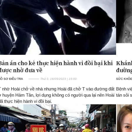
Bản án cho kẻ thực hiện hành vi đồi bại khi
Khánh
được nhờ đưa về
đường
Ồ SƠ ĐIỀU TRA
Thứ 3, 16/05/2023 | 15:00
SỨC KHỎ
T nhờ Hoài chở về nhà nhưng Hoài đã chở T vào đường đất
Bệnh vi
ở huyện Hàm Tân, lợi dụng không có người qua lại nên Hoài
tán sỏi
đã thực hiện hành vi đồi bại.