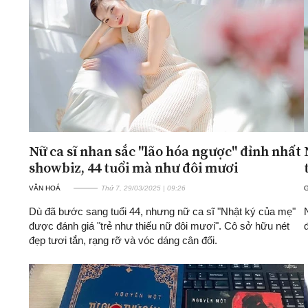
ĐA CHIỀU
INFOCUS
Quan điểm
Xi nhan Trái Phải
Bạn đọc viết
Nữ ca sĩ nhan sắc "lão hóa ngược" đỉnh nhất
showbiz, 44 tuổi mà như đôi mươi
VĂN HOÁ
Thứ 7, 29/03/2025 | 09:26
G
Dù đã bước sang tuổi 44, nhưng nữ ca sĩ "Nhật ký của mẹ"
được đánh giá "trẻ như thiếu nữ đôi mươi". Cô sở hữu nét
đẹp tươi tắn, rạng rỡ và vóc dáng cân đối.