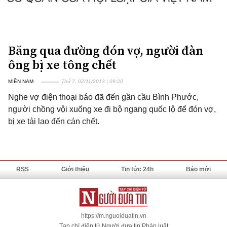
Băng qua đường đón vợ, người đàn
ông bị xe tông chết
MIỀN NAM
Thứ 7, 02/11/2013 | 09:20
Nghe vợ điện thoại báo đã đến gần cầu Bình Phước,
người chồng vội xuống xe đi bộ ngang quốc lộ để đón vợ,
bị xe tải lao đến cán chết.
RSS
Giới thiệu
Tin tức 24h
Báo mới
https://m.nguoiduatin.vn
Tạp chí điện tử Người đưa tin Pháp luật