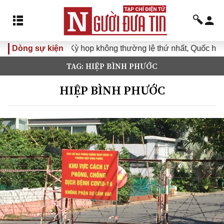
Dòng sự kiện
Kỳ họp không thường lệ thứ nhất, Quốc hội khóa 
TAG: HIỆP BÌNH PHƯỚC
HIỆP BÌNH PHƯỚC