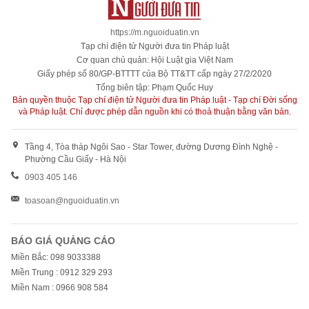
https://m.nguoiduatin.vn
Tạp chí điện tử Người đưa tin Pháp luật
Cơ quan chủ quản: Hội Luật gia Việt Nam
Giấy phép số 80/GP-BTTTT của Bộ TT&TT cấp ngày 27/2/2020
Tổng biên tập: Phạm Quốc Huy
Bản quyền thuộc Tạp chí điện tử Người đưa tin Pháp luật - Tạp chí Đời sống
và Pháp luật. Chỉ được phép dẫn nguồn khi có thoả thuận bằng văn bản.
Tầng 4, Tòa tháp Ngôi Sao - Star Tower, đường Dương Đình Nghệ -
Phường Cầu Giấy - Hà Nội
0903 405 146
toasoan@nguoiduatin.vn
BÁO GIÁ QUẢNG CÁO
Miền Bắc: 098 9033388
Miền Trung : 0912 329 293
Miền Nam : 0966 908 584