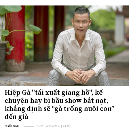
Hiệp Gà "tái xuất giang hồ", kể
chuyện hay bị bầu show bắt nạt,
khẳng định sẽ “gà trống nuôi con”
đến già
NGÔI SAO
Thứ 2, 28/09/2020 | 14:00