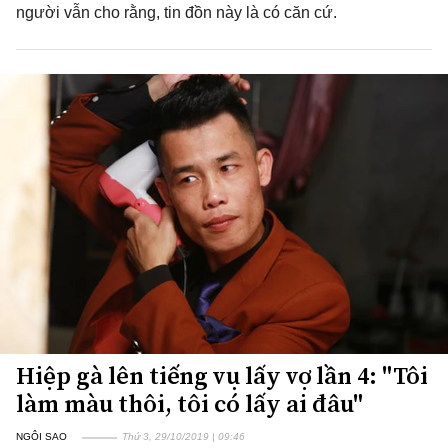
người vẫn cho rằng, tin đồn này là có căn cứ.
Hiệp gà lên tiếng vụ lấy vợ lần 4: "Tôi
làm màu thôi, tôi có lấy ai đâu"
NGÔI SAO
Thứ 3, 29/10/2019 | 09:46