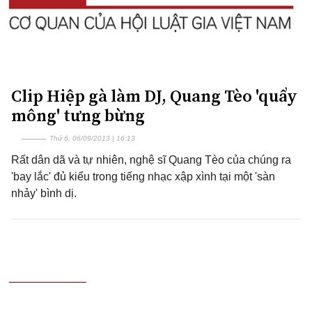
Clip Hiệp gà làm DJ, Quang Tèo 'quẩy
mông' tưng bừng
Thứ 6, 06/09/2013 | 16:13
Rất dân dã và tự nhiên, nghệ sĩ Quang Tèo của chúng ra
'bay lắc' đủ kiểu trong tiếng nhạc xập xình tại một 'sàn
nhảy' bình dị.