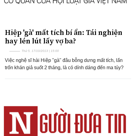
Hiệp 'gà' mất tích bí ẩn: Tái nghiện
hay lén lút lấy vợ ba?
Thứ 5, 17/10/2013 | 15:00
Việc nghệ sĩ hài Hiệp "gà" đâu bỗng dưng mất tích, lẩn
trốn khán giả suốt 2 tháng, là có dính dáng đến ma túy?