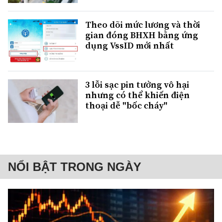
Theo dõi mức lương và thời
gian đóng BHXH bằng ứng
dụng VssID mới nhất
3 lỗi sạc pin tưởng vô hại
nhưng có thể khiến điện
thoại dễ "bốc cháy"
NỔI BẬT TRONG NGÀY