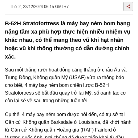
Thứ 2, 23/12/2024 06:15 GMT+7
B-52H Stratofortress là máy bay ném bom hạng
nặng tầm xa phù hợp thực hiện nhiều nhiệm vụ
khác nhau, có thể mang theo vũ khí hạt nhân
hoặc vũ khí thông thường có dẫn đường chính
xác.
Sau một tháng rưỡi hoạt động căng thẳng ở châu Âu và
Trung Đông, Không quân Mỹ (USAF) vừa ra thông báo
cho biết, 4 máy bay ném bom chiến lược B-52H
Stratofortress sẽ bắt đầu quay trở lại Mỹ, số oanh tạc cơ
còn lại sẽ về sau trong những tuần tới.
Cụ thể, 4 máy bay ném bom được nói đến, có trụ sở tại
Căn cứ Không quân Barksdale ở Louisiana, đã khởi hành
từ Căn cứ Không quân Hoàng gia (RAF) Fairford ở
Vương quốc Anh, nơi chúng đã được triển khai từ đầu