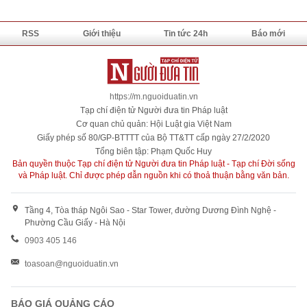
RSS
Giới thiệu
Tin tức 24h
Báo mới
https://m.nguoiduatin.vn
Tạp chí điện tử Người đưa tin Pháp luật
Cơ quan chủ quản: Hội Luật gia Việt Nam
Giấy phép số 80/GP-BTTTT của Bộ TT&TT cấp ngày 27/2/2020
Tổng biên tập: Phạm Quốc Huy
Bản quyền thuộc Tạp chí điện tử Người đưa tin Pháp luật - Tạp chí Đời sống
và Pháp luật. Chỉ được phép dẫn nguồn khi có thoả thuận bằng văn bản.
Tầng 4, Tòa tháp Ngôi Sao - Star Tower, đường Dương Đình Nghệ -
Phường Cầu Giấy - Hà Nội
0903 405 146
toasoan@nguoiduatin.vn
BÁO GIÁ QUẢNG CÁO