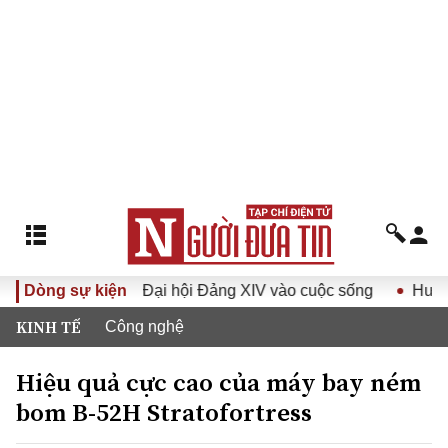
hị quyết Đại hội Đảng XIV vào cuộc sống
Dòng sự kiện
Hướng tới Đại 
KINH TẾ
Công nghệ
Hiệu quả cực cao của máy bay ném
bom B-52H Stratofortress