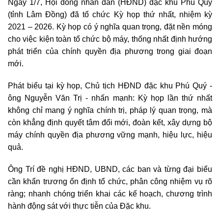
Ngày 1/7, Hội đồng nhân dân (HĐND) đặc khu Phú Quý
(tỉnh Lâm Đồng) đã tổ chức Kỳ họp thứ nhất, nhiệm kỳ
2021 – 2026. Kỳ họp có ý nghĩa quan trọng, đặt nền móng
cho việc kiện toàn tổ chức bộ máy, thống nhất định hướng
phát triển của chính quyền địa phương trong giai đoạn
mới.
Phát biểu tại kỳ họp, Chủ tịch HĐND đặc khu Phú Quý -
ông Nguyễn Văn Trị - nhấn mạnh: Kỳ họp lần thứ nhất
không chỉ mang ý nghĩa chính trị, pháp lý quan trọng, mà
còn khẳng định quyết tâm đổi mới, đoàn kết, xây dựng bộ
máy chính quyền địa phương vững mạnh, hiệu lực, hiệu
quả.
Ông Trí đề nghị HĐND, UBND, các ban và từng đại biểu
cần khẩn trương ổn định tổ chức, phân công nhiệm vụ rõ
ràng; nhanh chóng triển khai các kế hoạch, chương trình
hành động sát với thực tiễn của Đặc khu.