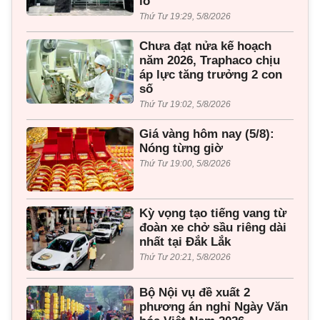
lỗ
Thứ Tư 19:29, 5/8/2026
Chưa đạt nửa kế hoạch
năm 2026, Traphaco chịu
áp lực tăng trưởng 2 con
số
Thứ Tư 19:02, 5/8/2026
Giá vàng hôm nay (5/8):
Nóng từng giờ
Thứ Tư 19:00, 5/8/2026
Kỳ vọng tạo tiếng vang từ
đoàn xe chở sầu riêng dài
nhất tại Đắk Lắk
Thứ Tư 20:21, 5/8/2026
Bộ Nội vụ đề xuất 2
phương án nghỉ Ngày Văn