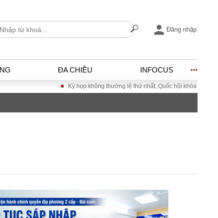
Đăng nhập
ỐNG
ĐA CHIỀU
INFOCUS
Kỳ họp không thường lệ thứ nhất, Quốc hội khóa XVI
Đưa Nghị quyết
I
ĐỜI SỐNG
h
Gia đình
c
Sức khỏe
Cần biết
ờng
Cộng đồng mạng
ng – Đô thị