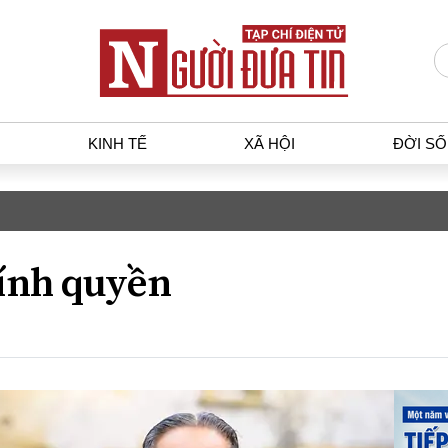
KINH TẾ
XÃ HỘI
ĐỜI S
T
KINH TẾ
XÃ HỘ
p luật
Bất động sản
Dân sin
ính quyền
gia
Tài chính - Ngân hàng
Giáo dụ
a
Kinh tế vĩ mô
Văn hoá
g dân
Hồ sơ doanh nghiệp
Môi trư
h sự
Xu hướng thị trường
Giao thô
Tiêu dùng và dư luận
Công nghệ