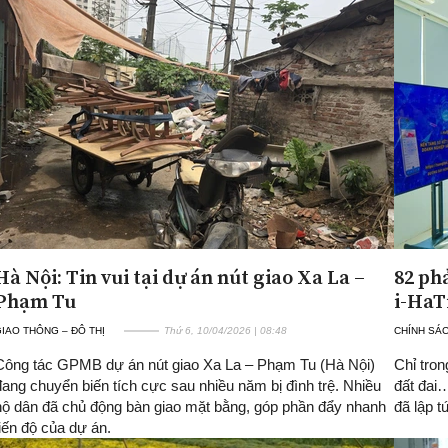
Hà Nội: Tin vui tại dự án nút giao Xa La –
82 ph
Phạm Tu
i-HaT
IAO THÔNG – ĐÔ THỊ
Thứ 6, 10/04/2026 | 08:48
CHÍNH SÁ
Công tác GPMB dự án nút giao Xa La – Phạm Tu (Hà Nội)
Chỉ tron
đang chuyển biến tích cực sau nhiều năm bị đình trệ. Nhiều
đất đai
hộ dân đã chủ động bàn giao mặt bằng, góp phần đẩy nhanh
đã lập 
tiến độ của dự án.