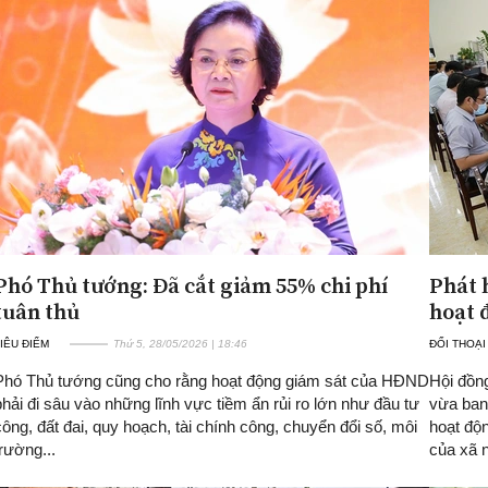
Phó Thủ tướng: Đã cắt giảm 55% chi phí
Phát 
tuân thủ
hoạt 
IÊU ĐIỂM
Thứ 5, 28/05/2026 | 18:46
ĐỐI THOẠI
Phó Thủ tướng cũng cho rằng hoạt động giám sát của HĐND
Hội đồn
phải đi sâu vào những lĩnh vực tiềm ẩn rủi ro lớn như đầu tư
vừa ban 
công, đất đai, quy hoạch, tài chính công, chuyển đổi số, môi
hoạt độ
trường...
của xã 