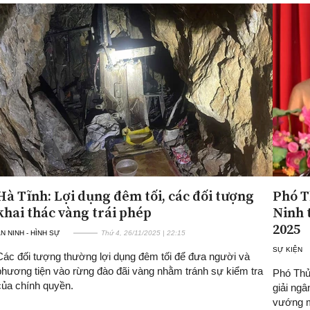
Hà Tĩnh: Lợi dụng đêm tối, các đối tượng
Phó T
khai thác vàng trái phép
Ninh 
2025
N NINH - HÌNH SỰ
Thứ 4, 26/11/2025 | 22:15
SỰ KIỆN
Các đối tượng thường lợi dụng đêm tối để đưa người và
phương tiện vào rừng đào đãi vàng nhằm tránh sự kiểm tra
Phó Thủ
của chính quyền.
giải ng
vướng m