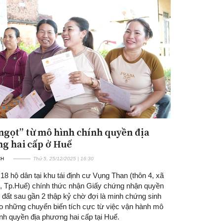
ngọt” từ mô hình chính quyền địa
g hai cấp ở Huế
CH
Thứ 5, 25/12/2025 | 16:30
18 hộ dân tại khu tái định cư Vụng Than (thôn 4, xã
, Tp.Huế) chính thức nhận Giấy chứng nhận quyền
 đất sau gần 2 thập kỷ chờ đợi là minh chứng sinh
o những chuyển biến tích cực từ việc vận hành mô
nh quyền địa phương hai cấp tại Huế.