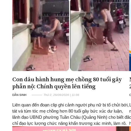
Con dâu hành hung mẹ chồng 80 tuổi gây
phẫn nộ: Chính quyền lên tiếng
DÂN SINH
Thứ 2, 29/06/2026 | 11:36
Liên quan đến đoạn clip ghi cảnh người phụ nữ bị tố chửi bới,
tát và túm tóc mẹ chồng hơn 80 tuổi gây bức xúc dư luận,
lãnh đạo UBND phường Tuần Châu (Quảng Ninh) cho biết đã
chỉ đạo lực lượng chức năng khẩn trương xác minh, làm rõ.