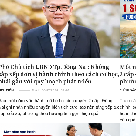
Phó Chủ tịch UBND Tp.Đồng Nai: Không
Một n
sắp xếp đơn vị hành chính theo cách cơ học,
2 cấp 
phải gắn với quy hoạch phát triển
phườn
IÊU ĐIỂM
Thứ 2, 06/07/2026 | 09:04
CHÍNH SÁ
Sau một năm vận hành mô hình chính quyền 2 cấp, Đồng
Theo các
Nai ghi nhận nhiều chuyển biến tích cực, tạo nền tảng tiếp tục
chỉnh, 
sắp xếp xã, phường theo hướng tinh gọn, hiệu quả.
hoàn th
cầu quản