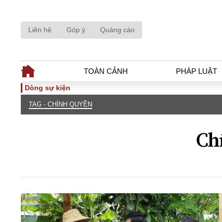
Liên hệ
Góp ý
Quảng cáo
TOÀN CẢNH
PHÁP LUẬT
Dòng sự kiện
TAG - CHÍNH QUYỀN
TOÀN CẢNH
PHÁP LUẬ
Tiêu điểm
Dòng chảy phá
Ch
Chính sách
Góc nhìn luật 
Sự kiện
Hồ sơ điều tr
Đối thoại
Tiếng nói côn
Thế giới
An ninh - Hìn