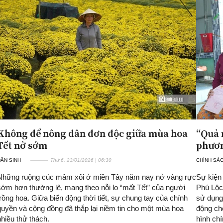
Không để nông dân đơn độc giữa mùa hoa
“Quả 
Tết nở sớm
phươn
ÂN SINH
Thứ 6, 23/01/2026 | 06:30
CHÍNH SÁ
Những ruộng cúc mâm xôi ở miền Tây năm nay nở vàng rực
Sự kiện 
sớm hơn thường lệ, mang theo nỗi lo “mất Tết” của người
Phú Lộc
trồng hoa. Giữa biến động thời tiết, sự chung tay của chính
sử dụng
quyền và cộng đồng đã thắp lại niềm tin cho một mùa hoa
động ch
nhiều thử thách.
hình chí