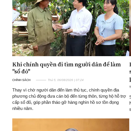
ĐA CHIỀU
INFOCUS
Quan điểm
Xi nhan Trái Phải
Bạn đọc viết
Khi chính quyền đi tìm người dân để làm
"sổ đỏ"
CHÍNH SÁCH
Thứ 5, 06/08/2026 | 07:24
T
Thay vì chờ người dân đến làm thủ tục, chính quyền địa
phương chủ động đưa cán bộ đến từng thôn, từng hộ hỗ trợ
cấp sổ đỏ, góp phần tháo gỡ hàng nghìn hồ sơ tồn đọng
nhiều năm.