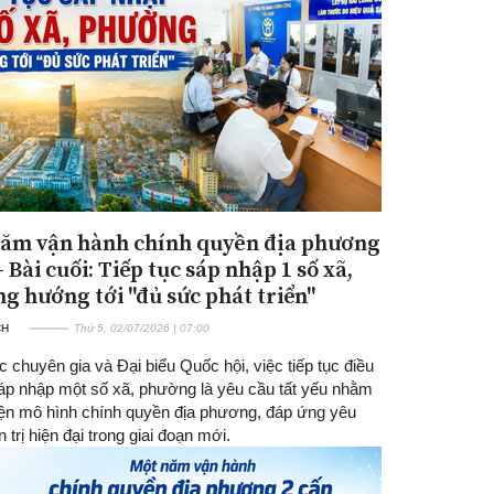
ăm vận hành chính quyền địa phương
Đăng ký tin tức mới
- Bài cuối: Tiếp tục sáp nhập 1 số xã,
g hướng tới "đủ sức phát triển"
CH
Thứ 5, 02/07/2026 | 07:00
 chuyên gia và Đại biểu Quốc hội, việc tiếp tục điều
sáp nhập một số xã, phường là yêu cầu tất yếu nhằm
iện mô hình chính quyền địa phương, đáp ứng yêu
 trị hiện đại trong giai đoạn mới.