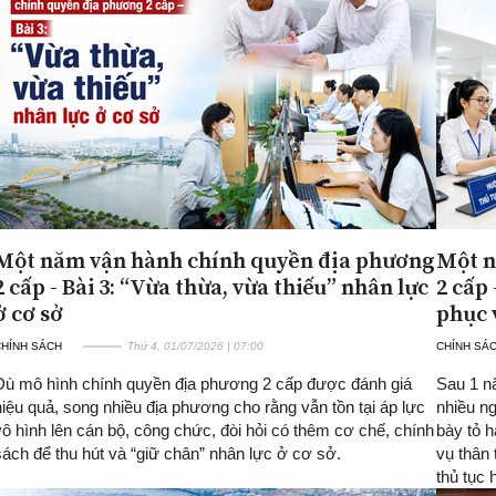
Một năm vận hành chính quyền địa phương
Một n
2 cấp - Bài 3: “Vừa thừa, vừa thiếu” nhân lực
2 cấp 
ở cơ sở
phục 
CHÍNH SÁCH
Thứ 4, 01/07/2026 | 07:00
CHÍNH SÁ
Dù mô hình chính quyền địa phương 2 cấp được đánh giá
Sau 1 n
hiệu quả, song nhiều địa phương cho rằng vẫn tồn tại áp lực
nhiều n
vô hình lên cán bộ, công chức, đòi hỏi có thêm cơ chế, chính
bày tỏ h
sách để thu hút và “giữ chân” nhân lực ở cơ sở.
vụ thân 
thủ tục 