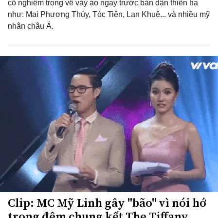
cố nghiêm trọng về váy áo ngay trước bàn dân thiên hạ
như: Mai Phương Thúy, Tóc Tiên, Lan Khuê... và nhiều mỹ
nhân châu Á.
Clip: MC Mỹ Linh gây "bão" vì nói hớ
trong đêm chung kết The Tiffany