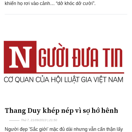
khiến họ rơi vào cảnh… “dở khóc dở cười”.
Thang Duy khép nép vì sợ hớ hênh
Thứ 7, 21/09/2013 | 21:50
Người đẹp 'Sắc giới' mặc đủ dài nhưng vẫn cẩn thận lấy