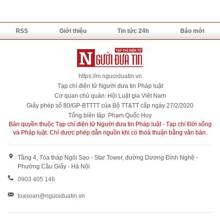
RSS
Giới thiệu
Tin tức 24h
Báo mới
https://m.nguoiduatin.vn
Tạp chí điện tử Người đưa tin Pháp luật
Cơ quan chủ quản: Hội Luật gia Việt Nam
Giấy phép số 80/GP-BTTTT của Bộ TT&TT cấp ngày 27/2/2020
Tổng biên tập: Phạm Quốc Huy
Bản quyền thuộc Tạp chí điện tử Người đưa tin Pháp luật - Tạp chí Đời sống
và Pháp luật. Chỉ được phép dẫn nguồn khi có thoả thuận bằng văn bản.
Tầng 4, Tòa tháp Ngôi Sao - Star Tower, đường Dương Đình Nghệ -
Phường Cầu Giấy - Hà Nội
0903 405 146
toasoan@nguoiduatin.vn