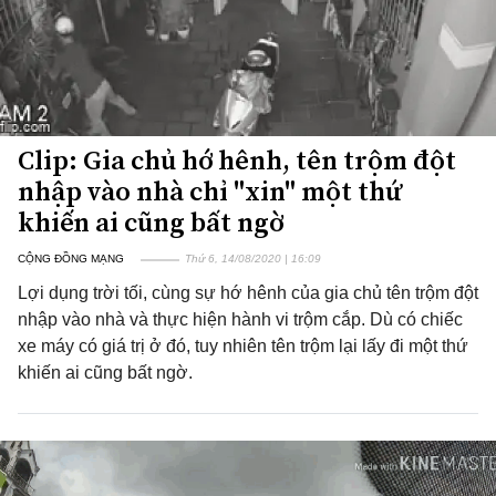
Clip: Gia chủ hớ hênh, tên trộm đột
nhập vào nhà chỉ "xin" một thứ
khiến ai cũng bất ngờ
CỘNG ĐỒNG MẠNG
Thứ 6, 14/08/2020 | 16:09
Lợi dụng trời tối, cùng sự hớ hênh của gia chủ tên trộm đột
nhập vào nhà và thực hiện hành vi trộm cắp. Dù có chiếc
xe máy có giá trị ở đó, tuy nhiên tên trộm lại lấy đi một thứ
khiến ai cũng bất ngờ.