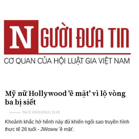
Mỹ nữ Hollywood 'ê mặt' vì lộ vòng
ba bị siết
Thứ 5, 03/01/2013 | 11:23
Khoảnh khắc hớ hênh này đủ khiến ngôi sao truyền hình
thực tế 26 tuổi - JWoww 'ê mặt'.