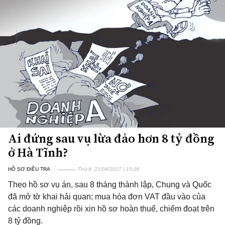
Ai đứng sau vụ lừa đảo hơn 8 tỷ đồng
ở Hà Tĩnh?
HỒ SƠ ĐIỀU TRA
Thứ 6, 21/04/2017 | 15:09
Theo hồ sơ vụ án, sau 8 tháng thành lập, Chung và Quốc
đã mở tờ khai hải quan; mua hóa đơn VAT đầu vào của
các doanh nghiệp rồi xin hồ sơ hoàn thuế, chiếm đoạt trên
8 tỷ đồng.