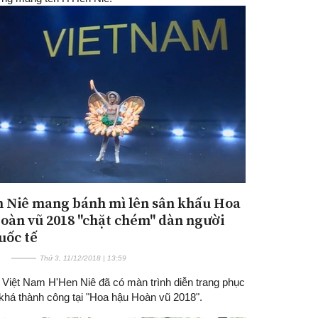
 Niê mang bánh mì lên sân khấu Hoa
oàn vũ 2018 "chặt chém" dàn người
uốc tế
Thứ 3, 11/12/2018 | 13:59
n Việt Nam H'Hen Niê đã có màn trình diễn trang phục
 khá thành công tại "Hoa hậu Hoàn vũ 2018".