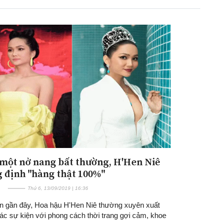
Đăng ký tin tức mới
một nở nang bất thường, H'Hen Niê
 định "hàng thật 100%"
Thứ 6, 13/09/2019 | 16:36
an gần đây, Hoa hậu H'Hen Niê thường xuyên xuất
ác sự kiện với phong cách thời trang gợi cảm, khoe