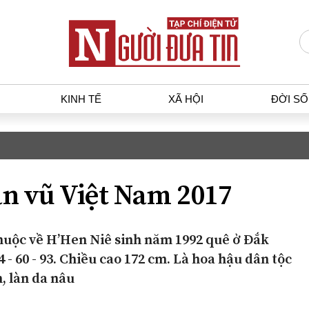
KINH TẾ
XÃ HỘI
ĐỜI S
T
KINH TẾ
XÃ HỘ
p luật
Bất động sản
Dân sin
n vũ Việt Nam 2017
gia
Tài chính - Ngân hàng
Giáo dụ
a
Kinh tế vĩ mô
Văn hoá
g dân
Hồ sơ doanh nghiệp
Môi trư
huộc về H’Hen Niê sinh năm 1992 quê ở Đắk
h sự
Xu hướng thị trường
Giao thô
4 - 60 - 93. Chiều cao 172 cm. Là hoa hậu dân tộc
Tiêu dùng và dư luận
, làn da nâu
Công nghệ