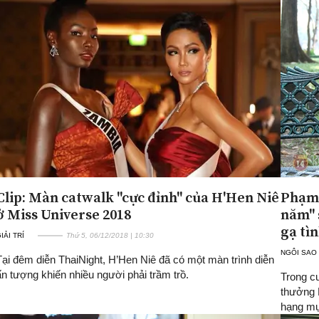
Clip: Màn catwalk "cực đỉnh" của H'Hen Niê
Phạm 
ở Miss Universe 2018
năm" 
gạ tì
IẢI TRÍ
Thứ 5, 06/12/2018 | 10:30
NGÔI SAO
Tại đêm diễn ThaiNight, H’Hen Niê đã có một màn trình diễn
ấn tượng khiến nhiều người phải trầm trồ.
Trong c
thưởng 
hạng mụ