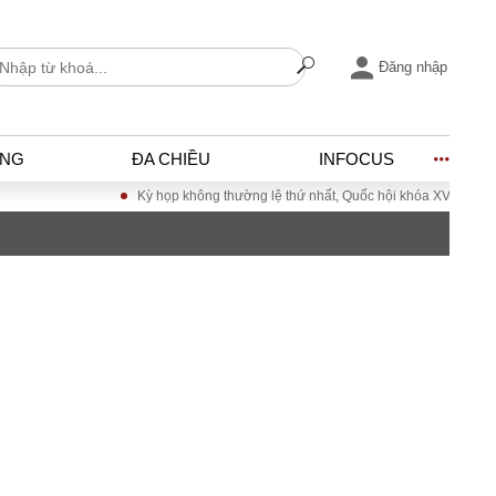
Đăng nhập
ỐNG
ĐA CHIỀU
INFOCUS
Kỳ họp không thường lệ thứ nhất, Quốc hội khóa XVI
Đưa Nghị quyết Đ
I
ĐỜI SỐNG
h
Gia đình
c
Sức khỏe
Cần biết
ờng
Cộng đồng mạng
ng – Đô thị