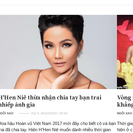
H'Hen Niê thừa nhận chia tay bạn trai
Vòng 
nhiếp ảnh gia
khẳng
NGÔI SAO
Thứ 3, 06/10/2020 | 09:54
NGÔI SAO
Hoa hậu Hoàn vũ Việt Nam 2017 mới đây cho biết cô và bạn
Thời gi
trai đã chia tay. Hiện H’Hen Niê muốn dành nhiều thời gian
hiện ở c