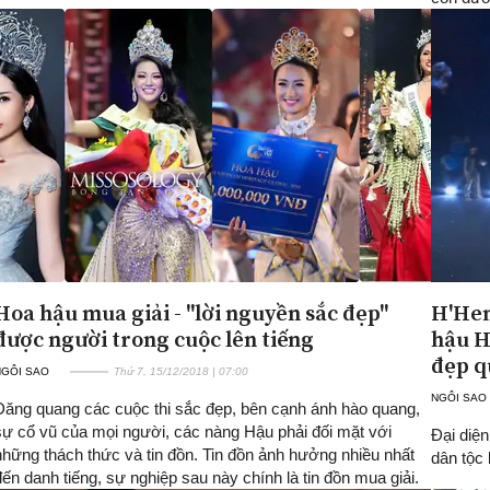
Hoa hậu mua giải - "lời nguyền sắc đẹp"
H'Hen
được người trong cuộc lên tiếng
hậu H
đẹp q
NGÔI SAO
Thứ 7, 15/12/2018 | 07:00
NGÔI SAO
Đăng quang các cuộc thi sắc đẹp, bên cạnh ánh hào quang,
sự cổ vũ của mọi người, các nàng Hậu phải đối mặt với
Đại diệ
những thách thức và tin đồn. Tin đồn ảnh hưởng nhiều nhất
dân tộc
đến danh tiếng, sự nghiệp sau này chính là tin đồn mua giải.