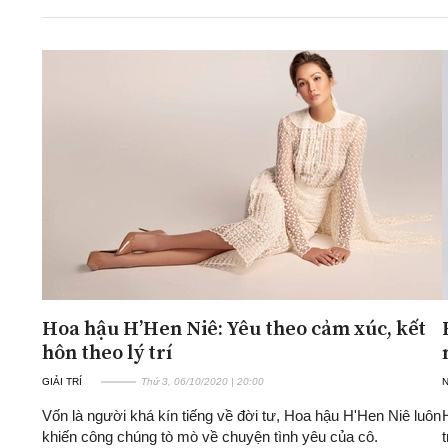
ĐA CHIỀU
INFOCUS
Quan điểm
Xi nhan Trái Phải
Bạn đọc viết
Hoa hậu H’Hen Niê: Yêu theo cảm xúc, kết
hôn theo lý trí
GIẢI TRÍ
Thứ 3, 06/10/2020 | 20:00
Vốn là người khá kín tiếng về đời tư, Hoa hậu H'Hen Niê luôn
khiến công chúng tò mò về chuyện tình yêu của cô.