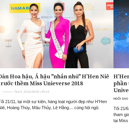
Dàn Hoa hậu, Á hậu "nhắn nhủ" H’Hen Niê
H’Hen
trước thềm Miss Unieverse 2018
phần 
Unive
Thứ 5, 22/11/2018 | 09:23
NGÔI SAO
Tối 21/11, tại một sự kiện, hàng loạt người đẹp như H’Hen
Niê, Hoàng Thùy, Mâu Thủy, Lệ Hằng… cùng hội ngộ.
Tối 21/6
tham gia
tại Miss