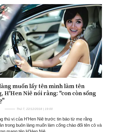
làng muốn lấy tên mình làm tên
, H'Hen Niê nói rằng: "con còn sống
ẹ"
Thứ 7, 22/12/2018 | 19:00
g thú vị của H’Hen Niê trước tin báo từ mẹ rằng
ân trong buôn làng muốn làm cổng chào đổi tên cô và
ng mang tên H’Hen Niê.