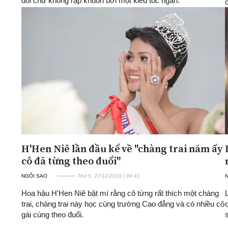
đổi chứ không rập khuôn bởi một kiểu tóc ngắn.
H'Hen Niê lần đầu kể về "chàng trai năm ấy
cô đã từng theo đuổi"
NGÔI SAO
Thứ 5, 27/12/2018 | 09:41
Hoa hậu H'Hen Niê bật mí rằng cô từng rất thích một chàng
trai, chàng trai này học cùng trường Cao đẳng và có nhiều cô
gái cùng theo đuổi.