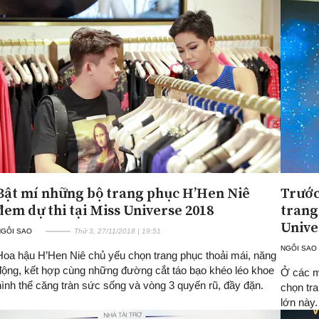
Bật mí những bộ trang phục H’Hen Niê
Trước
đem dự thi tại Miss Universe 2018
trang
Unive
NGÔI SAO
Thứ 3, 27/11/2018 | 19:51
NGÔI SAO
Hoa hậu H’Hen Niê chủ yếu chọn trang phục thoải mái, năng
động, kết hợp cùng những đường cắt táo bạo khéo léo khoe
Ở các mù
hình thể căng tràn sức sống và vòng 3 quyến rũ, đầy đặn.
chọn tr
lớn này.