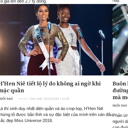
này.
có giá lên đến 2,7 tỷ đồng.
H'Hen Niê tiết lộ lý do không ai ngờ khi
Buôn 
mặc quần
đường
mà m
NGÔI SAO
Chủ nhật, 23/12/2018 | 21:40
NGÔI SAO
Là thí sinh duy nhất diện quần và áo crop-top, H’Hen Niê
chứng tỏ được bản lĩnh và sự đặc biệt của mình trên sàn đấu
Phản ứn
sắc đẹp Miss Universe 2018.
người d
con đườ