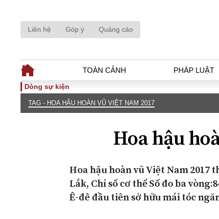
Liên hệ
Góp ý
Quảng cáo
TOÀN CẢNH
PHÁP LUẬT
Dòng sự kiện
TAG - HOA HẬU HOÀN VŨ VIỆT NAM 2017
TOÀN CẢNH
PHÁP LUẬ
Tiêu điểm
Dòng chảy phá
Hoa hậu hoà
Chính sách
Góc nhìn luật 
Sự kiện
Hồ sơ điều tr
Đối thoại
Tiếng nói côn
Hoa hậu hoàn vũ Việt Nam 2017 t
Thế giới
An ninh - Hìn
Lắk, Chỉ số cơ thể Số đo ba vòng:8
Ê-đê đầu tiên sở hữu mái tóc ngăn