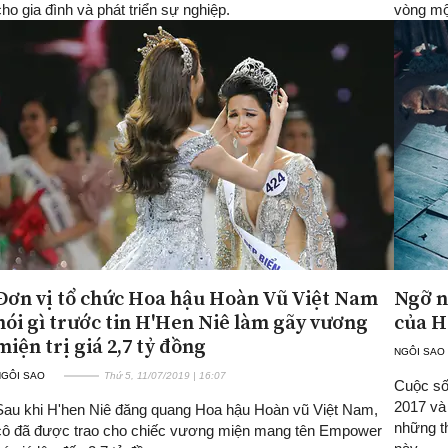
cho gia đình và phát triển sự nghiệp.
vòng mộ
Đơn vị tổ chức Hoa hậu Hoàn Vũ Việt Nam
Ngỡ n
nói gì trước tin H'Hen Niê làm gãy vương
của H
miện trị giá 2,7 tỷ đồng
NGÔI SAO
NGÔI SAO
Thứ 5, 11/07/2019 | 16:07
Cuộc số
2017 và 
Sau khi H'hen Niê đăng quang Hoa hậu Hoàn vũ Việt Nam,
những t
cô đã được trao cho chiếc vương miện mang tên Empower