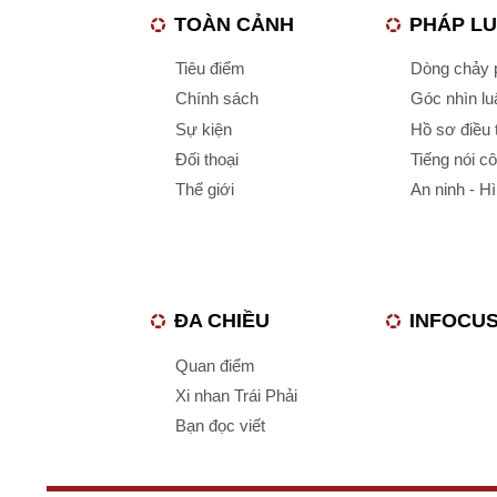
TOÀN CẢNH
PHÁP L
Tiêu điểm
Dòng chảy p
Chính sách
Góc nhìn luậ
Sự kiện
Hồ sơ điều 
Đối thoại
Tiếng nói c
Thế giới
An ninh - H
ĐA CHIỀU
INFOCU
Quan điểm
Xi nhan Trái Phải
Bạn đọc viết