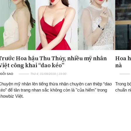
Trước Hoa hậu Thu Thủy, nhiều mỹ nhân
Hoa h
Việt công khai “dao kéo”
nà
NGÔI SAO
Thứ 4, 01/08/2018 | 19:00
Chuyện mỹ nhân lên tiếng thừa nhận chuyện can thiệp “dao
Trong b
kéo” để tân trang nhan sắc không còn là "của hiếm" trong
chuẩn n
showbiz Việt.