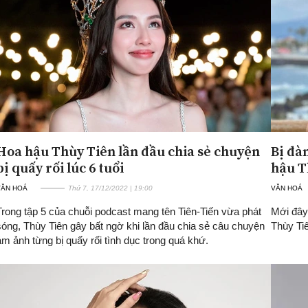
Hoa hậu Thùy Tiên lần đầu chia sẻ chuyện
Bị đà
bị quấy rối lúc 6 tuổi
hậu T
VĂN HOÁ
Thứ 7, 17/12/2022 | 19:00
VĂN HOÁ
Trong tập 5 của chuỗi podcast mang tên Tiên-Tiến vừa phát
Mới đây,
sóng, Thùy Tiên gây bất ngờ khi lần đầu chia sẻ câu chuyện
Thùy Ti
ám ảnh từng bị quấy rối tình dục trong quá khứ.