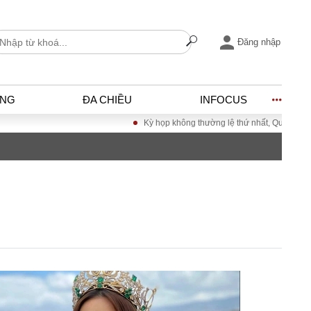
Đăng nhập
ỐNG
ĐA CHIỀU
INFOCUS
Kỳ họp không thường lệ thứ nhất, Quốc hội khóa XVI
I
ĐỜI SỐNG
h
Gia đình
c
Sức khỏe
Cần biết
ờng
Cộng đồng mạng
ng – Đô thị