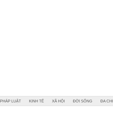
PHÁP LUẬT
KINH TẾ
XÃ HỘI
ĐỜI SỐNG
ĐA CH