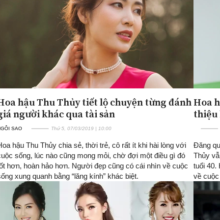
Hoa hậu Thu Thủy tiết lộ chuyện từng đánh
Hoa h
giá người khác qua tài sản
thiệu 
NGÔI SAO
Thứ 5, 07/03/2019 | 10:00
Hoa hậu Thu Thủy chia sẻ, thời trẻ, cô rất ít khi hài lòng với
Đăng qu
cuộc sống, lúc nào cũng mong mỏi, chờ đợi một điều gì đó
Thủy vẫ
tốt hơn, hoàn hảo hơn. Người đẹp cũng có cái nhìn về cuộc
tuổi 40
sống xung quanh bằng “lăng kính” khác biệt.
về cuộc