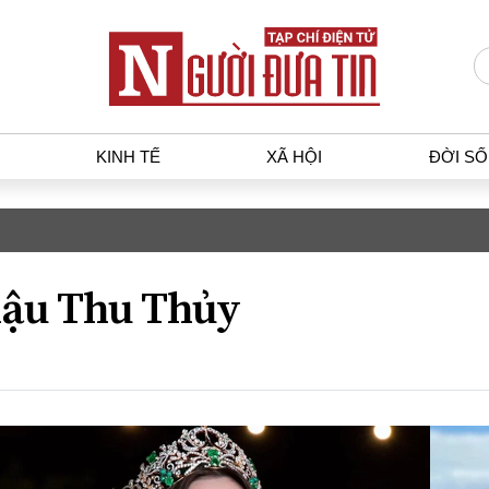
KINH TẾ
XÃ HỘI
ĐỜI S
T
KINH TẾ
XÃ HỘ
p luật
Bất động sản
Dân sin
ậu Thu Thủy
gia
Tài chính - Ngân hàng
Giáo dụ
a
Kinh tế vĩ mô
Văn hoá
g dân
Hồ sơ doanh nghiệp
Môi trư
h sự
Xu hướng thị trường
Giao thô
Tiêu dùng và dư luận
Công nghệ