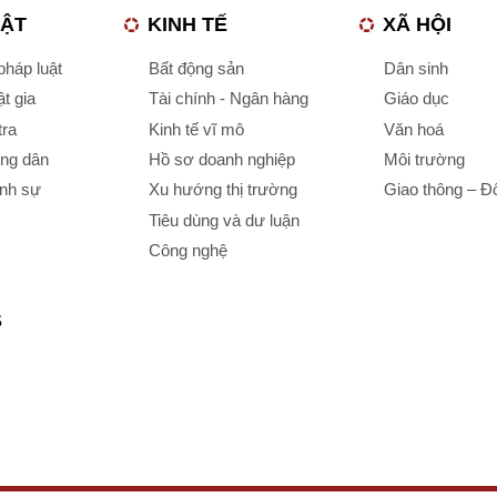
UẬT
KINH TẾ
XÃ HỘI
háp luật
Bất động sản
Dân sinh
t gia
Tài chính - Ngân hàng
Giáo dục
tra
Kinh tế vĩ mô
Văn hoá
ông dân
Hồ sơ doanh nghiệp
Môi trường
ình sự
Xu hướng thị trường
Giao thông – Đô
Tiêu dùng và dư luận
Công nghệ
S