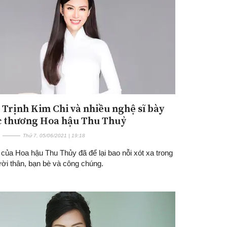
 Trịnh Kim Chi và nhiều nghệ sĩ bày
ếc thương Hoa hậu Thu Thuỷ
Thứ 7, 05/06/2021 | 19:18
 của Hoa hậu Thu Thủy đã để lại bao nỗi xót xa trong
ười thân, bạn bè và công chúng.