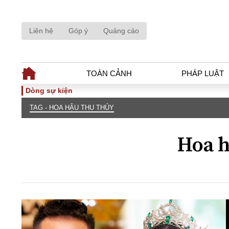
Liên hệ
Góp ý
Quảng cáo
TOÀN CẢNH
PHÁP LUẬT
Dòng sự kiện
TAG - HOA HẬU THU THỦY
TOÀN CẢNH
PHÁP LUẬ
Tiêu điểm
Dòng chảy phá
Hoa h
Chính sách
Góc nhìn luật 
Sự kiện
Hồ sơ điều tr
Đối thoại
Tiếng nói côn
Thế giới
An ninh - Hìn