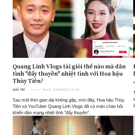
ĐA CHIỀU
INFOCUS
Quan điểm
Xi nhan Trái Phải
Bạn đọc viết
Quang Linh Vlogs tài giỏi thế nào mà dân
tình "đẩy thuyền" nhiệt tình với Hoa hậu
Thùy Tiên?
GIẢI TRÍ
Thứ 6, 11/08/2023 | 07:00
Sau một thời gian dài không gặp, mới đây, Hoa hậu Thùy
Tiên và YouTuber Quang Linh Vlogs đã có màn chào hỏi
khiến dân mạng nhiệt tình "đẩy thuyền".