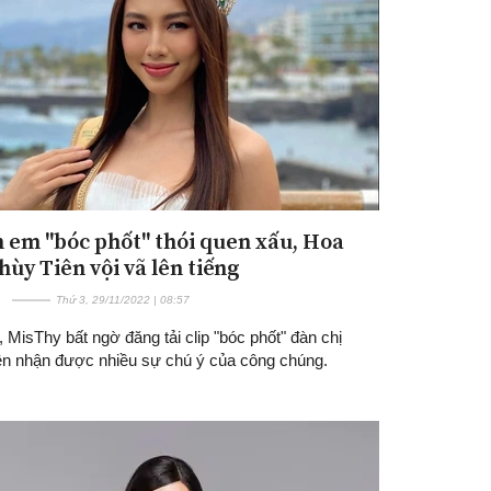
n em "bóc phốt" thói quen xấu, Hoa
Đăng ký tin tức mới
hùy Tiên vội vã lên tiếng
Thứ 3, 29/11/2022 | 08:57
 MisThy bất ngờ đăng tải clip "bóc phốt" đàn chị
ên nhận được nhiều sự chú ý của công chúng.