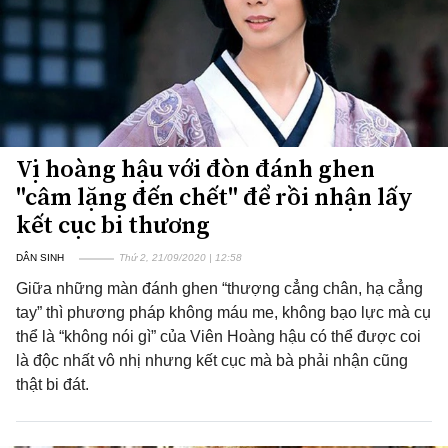
Vị hoàng hậu với đòn đánh ghen
"câm lặng đến chết" để rồi nhận lấy
kết cục bi thương
DÂN SINH
Thứ 2, 21/09/2020 | 12:58
Giữa những màn đánh ghen “thượng cẳng chân, hạ cẳng
tay” thì phương pháp không máu me, không bạo lực mà cụ
thể là “không nói gì” của Viên Hoàng hậu có thể được coi
là độc nhất vô nhị nhưng kết cục mà bà phải nhận cũng
thật bi đát.