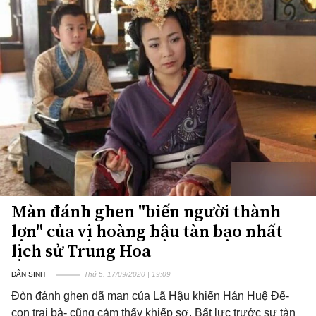
Màn đánh ghen "biến người thành
lợn" của vị hoàng hậu tàn bạo nhất
lịch sử Trung Hoa
DÂN SINH
Thứ 5, 17/09/2020 | 19:09
Đòn đánh ghen dã man của Lã Hậu khiến Hán Huệ Đế-
con trai bà- cũng cảm thấy khiếp sợ. Bất lực trước sự tàn