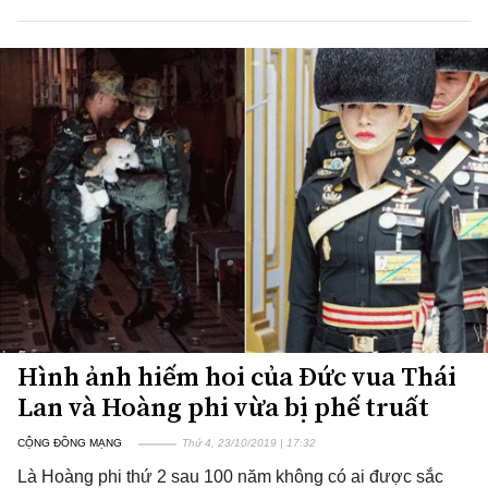
Hình ảnh hiếm hoi của Đức vua Thái
Lan và Hoàng phi vừa bị phế truất
CỘNG ĐỒNG MẠNG
Thứ 4, 23/10/2019 | 17:32
Là Hoàng phi thứ 2 sau 100 năm không có ai được sắc