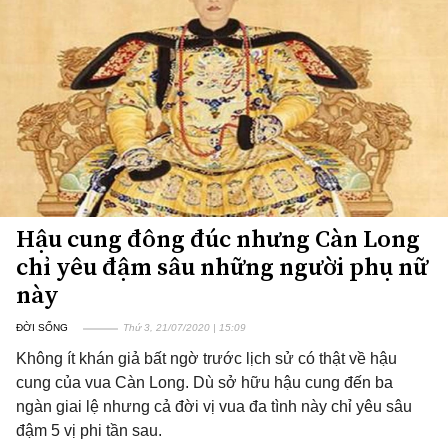
Hậu cung đông đúc nhưng Càn Long
chỉ yêu đậm sâu những người phụ nữ
này
ĐỜI SỐNG
Thứ 3, 21/07/2020 | 15:09
Không ít khán giả bất ngờ trước lịch sử có thật về hậu
cung của vua Càn Long. Dù sở hữu hậu cung đến ba
ngàn giai lệ nhưng cả đời vị vua đa tình này chỉ yêu sâu
đậm 5 vị phi tần sau.