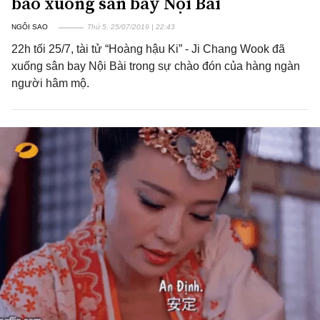
bao xuống sân bay Nội Bài
NGÔI SAO
Thứ 5, 25/07/2019 | 22:43
22h tối 25/7, tài tử “Hoàng hậu Ki” - Ji Chang Wook đã
xuống sân bay Nội Bài trong sự chào đón của hàng ngàn
người hâm mộ.