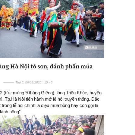
làng Hà Nội tô son, đánh phấn múa
Đăng ký tin tức mới
Thứ 5, 06/02/2025 | 15:45
2 (tức mùng 9 tháng Giêng), làng Triều Khúc, huyện
ì, Tp.Hà Nội tiến hành mở lễ hội truyền thống. Đặc
 trong lễ hội chính là điệu múa bồng hay còn gọi là
đánh bồng”.