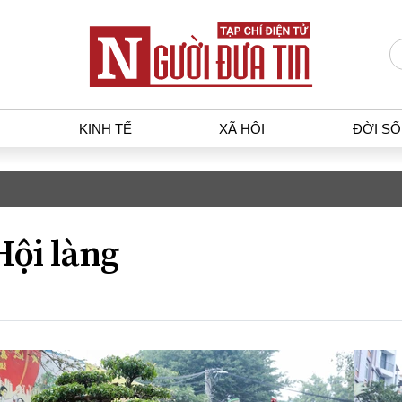
KINH TẾ
XÃ HỘI
ĐỜI S
T
KINH TẾ
XÃ HỘ
p luật
Bất động sản
Dân sin
Hội làng
gia
Tài chính - Ngân hàng
Giáo dụ
a
Kinh tế vĩ mô
Văn hoá
g dân
Hồ sơ doanh nghiệp
Môi trư
h sự
Xu hướng thị trường
Giao thô
Tiêu dùng và dư luận
Công nghệ