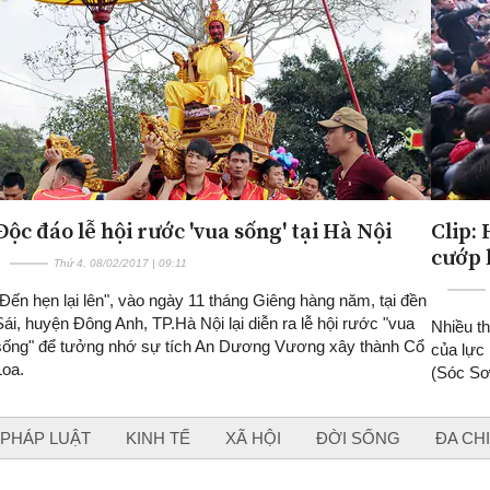
Độc đáo lễ hội rước 'vua sống' tại Hà Nội
Clip:
cướp 
Thứ 4, 08/02/2017 | 09:11
"Đến hẹn lại lên", vào ngày 11 tháng Giêng hàng năm, tại đền
Sái, huyện Đông Anh, TP.Hà Nội lại diễn ra lễ hội rước "vua
Nhiều t
sống" để tưởng nhớ sự tích An Dương Vương xây thành Cổ
của lực
Loa.
(Sóc Sơ
PHÁP LUẬT
KINH TẾ
XÃ HỘI
ĐỜI SỐNG
ĐA CH