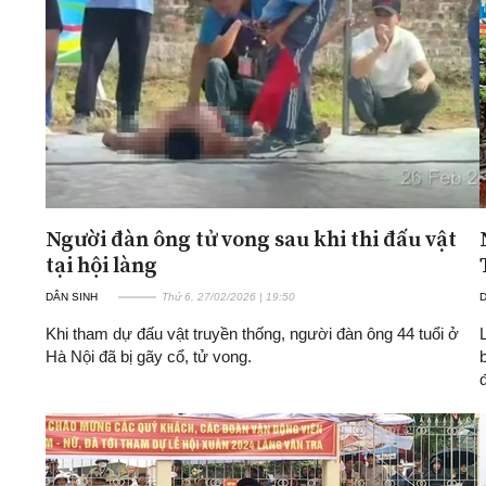
ĐA CHIỀU
INFOCUS
Quan điểm
Xi nhan Trái Phải
Bạn đọc viết
Người đàn ông tử vong sau khi thi đấu vật
tại hội làng
DÂN SINH
Thứ 6, 27/02/2026 | 19:50
D
Khi tham dự đấu vật truyền thống, người đàn ông 44 tuổi ở
Hà Nội đã bị gãy cổ, tử vong.