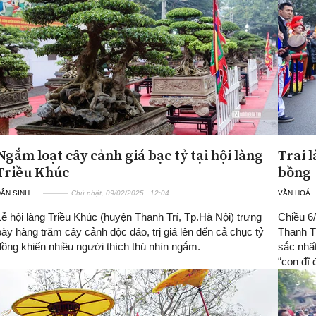
Ngắm loạt cây cảnh giá bạc tỷ tại hội làng
Trai 
Triều Khúc
bồng
ÂN SINH
Chủ nhật, 09/02/2025 | 12:04
VĂN HOÁ
Lễ hội làng Triều Khúc (huyện Thanh Trí, Tp.Hà Nội) trưng
Chiều 6/
bày hàng trăm cây cảnh độc đáo, trị giá lên đến cả chục tỷ
Thanh Tr
đồng khiến nhiều người thích thú nhìn ngắm.
sắc nhất
“con đĩ 