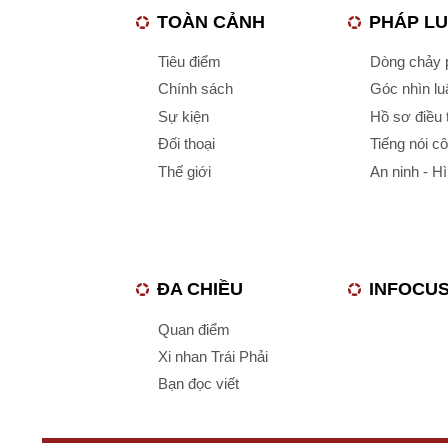
TOÀN CẢNH
PHÁP L
Tiêu điểm
Dòng chảy p
Chính sách
Góc nhìn luậ
Sự kiện
Hồ sơ điều 
Đối thoại
Tiếng nói c
Thế giới
An ninh - H
ĐA CHIỀU
INFOCU
Quan điểm
Xi nhan Trái Phải
Bạn đọc viết