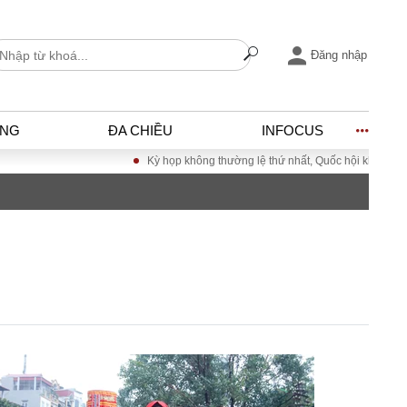
Đăng nhập
ỐNG
ĐA CHIỀU
INFOCUS
Kỳ họp không thường lệ thứ nhất, Quốc hội khóa XVI
I
ĐỜI SỐNG
h
Gia đình
c
Sức khỏe
Cần biết
ờng
Cộng đồng mạng
ng – Đô thị