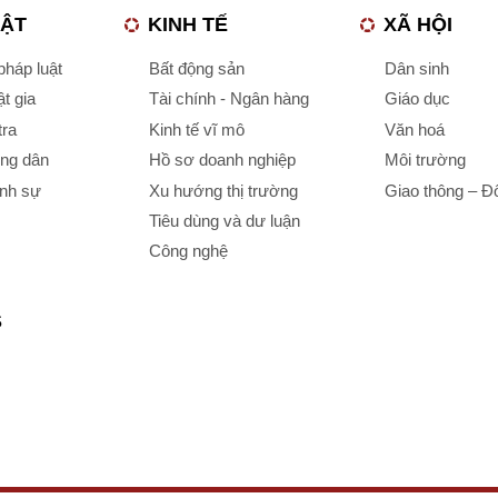
UẬT
KINH TẾ
XÃ HỘI
háp luật
Bất động sản
Dân sinh
t gia
Tài chính - Ngân hàng
Giáo dục
tra
Kinh tế vĩ mô
Văn hoá
ông dân
Hồ sơ doanh nghiệp
Môi trường
ình sự
Xu hướng thị trường
Giao thông – Đô
Tiêu dùng và dư luận
Công nghệ
S