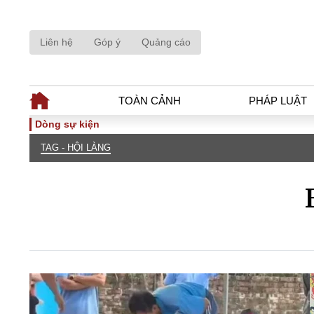
Liên hệ
Góp ý
Quảng cáo
TOÀN CẢNH
PHÁP LUẬT
Dòng sự kiện
TAG - HỘI LÀNG
TOÀN CẢNH
PHÁP LUẬ
Tiêu điểm
Dòng chảy phá
Chính sách
Góc nhìn luật 
Sự kiện
Hồ sơ điều tr
Đối thoại
Tiếng nói côn
Thế giới
An ninh - Hìn