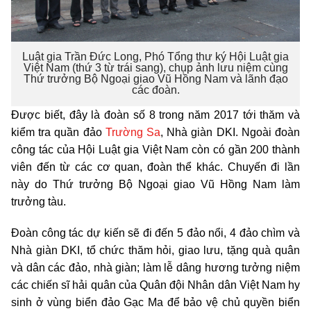
Luật gia Trần Đức Long, Phó Tổng thư ký Hội Luật gia
Việt Nam (thứ 3 từ trái sang), chụp ảnh lưu niệm cùng
Thứ trưởng Bộ Ngoại giao Vũ Hồng Nam và lãnh đạo
các đoàn.
Được biết, đây là đoàn số 8 trong năm 2017 tới thăm và
kiểm tra quần đảo
Trường Sa
, Nhà giàn DKI. Ngoài đoàn
công tác của Hội Luật gia Việt Nam còn có gần 200 thành
viên đến từ các cơ quan, đoàn thể khác. Chuyến đi lần
này do Thứ trưởng Bộ Ngoại giao Vũ Hồng Nam làm
trưởng tàu.
Đoàn công tác dự kiến sẽ đi đến 5 đảo nổi, 4 đảo chìm và
Nhà giàn DKI, tổ chức thăm hỏi, giao lưu, tặng quà quân
và dân các đảo, nhà giàn; làm lễ dâng hương tưởng niệm
các chiến sĩ hải quân của Quân đội Nhân dân Việt Nam hy
sinh ở vùng biển đảo Gạc Ma để bảo vệ chủ quyền biển