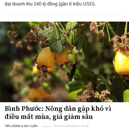
đạt doanh thu 140 tỷ đồng (gần 6 triệu USD).
Bình Phước: Nông dân gặp khó vì
điều mất mùa, giá giảm sâu
TIÊU DÙNG & DƯ LUẬN
Thứ 4, 03/04/2024 | 10:00