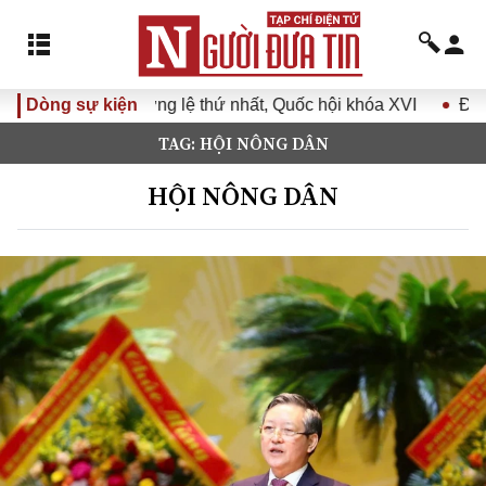
ệ thứ nhất, Quốc hội khóa XVI
Dòng sự kiện
Đưa Nghị quyết Đại hội Đả
TAG: HỘI NÔNG DÂN
HỘI NÔNG DÂN