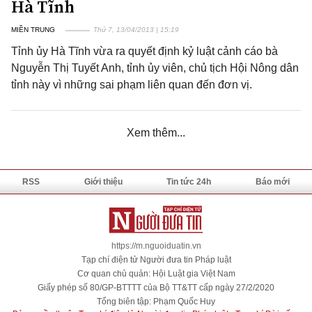
Hà Tĩnh
MIỀN TRUNG
Thứ 7, 13/04/2013 | 15:19
Tỉnh ủy Hà Tĩnh vừa ra quyết định kỷ luật cảnh cáo bà
Nguyễn Thị Tuyết Anh, tỉnh ủy viên, chủ tịch Hội Nông dân
tỉnh này vì những sai phạm liên quan đến đơn vị.
Xem thêm...
RSS
Giới thiệu
Tin tức 24h
Báo mới
https://m.nguoiduatin.vn
Tạp chí điện tử Người đưa tin Pháp luật
Cơ quan chủ quản: Hội Luật gia Việt Nam
Giấy phép số 80/GP-BTTTT của Bộ TT&TT cấp ngày 27/2/2020
Tổng biên tập: Phạm Quốc Huy