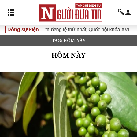
ông thường lệ thứ nhất, Quốc hội khóa XVI
Dòng sự kiện
Đưa Nghị quyế
TAG: HÔM NÀY
HÔM NÀY