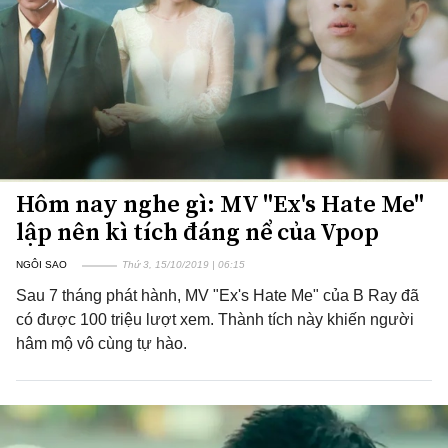
Hôm nay nghe gì: MV "Ex's Hate Me"
lập nên kì tích đáng nể của Vpop
NGÔI SAO
Thứ 3, 15/10/2019 | 06:15
Sau 7 tháng phát hành, MV "Ex's Hate Me" của B Ray đã
có được 100 triệu lượt xem. Thành tích này khiến người
hâm mộ vô cùng tự hào.