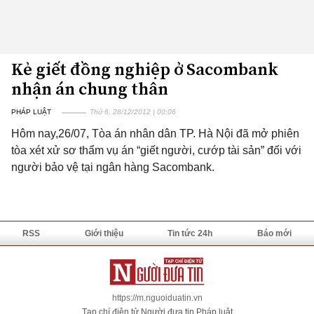
Kẻ giết đồng nghiệp ở Sacombank
nhận án chung thân
PHÁP LUẬT
Thứ 6, 28/12/2012 | 00:06
Hôm nay,26/07, Tòa án nhân dân TP. Hà Nội đã mở phiên
tòa xét xử sơ thẩm vụ án “giết người, cướp tài sản” đối với
người bảo vệ tại ngân hàng Sacombank.
RSS
Giới thiệu
Tin tức 24h
Báo mới
https://m.nguoiduatin.vn
Tạp chí điện tử Người đưa tin Pháp luật