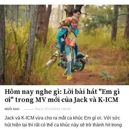
Hôm nay nghe gì: Lời bài hát "Em gì
ơi" trong MV mới của Jack và K-ICM
NGÔI SAO
Thứ 2, 07/10/2019 | 05:30
Jack và K-ICM vừa cho ra mắt ca khúc Em gì ơi. Với sức
hút hiện tại thì rất có thể ca khúc này sẽ trở thành hit trong