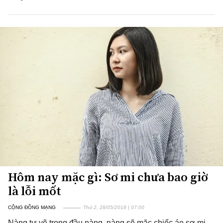
Hôm nay mặc gì: Sơ mi chưa bao giờ
là lỗi mốt
CỘNG ĐỒNG MẠNG
Thứ 2, 28/05/2018 | 07:00
Nàng tự vẽ trong đầu nàng, nàng sẽ mặc chiếc áo sơ mi