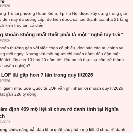
ng
8/2026
ng Tre tại phường Hoàn Kiếm, Tp.Hà Nội được xây dựng trong giai
 đến nay đã xuống cấp, dự kiến được cải tạo thành tòa nhà 21 tầng
 kiến trúc tân cổ điển.
 khoán không nhất thiết phải là một “nghề tay trái”
8/2026
oán thường gắn với việc chọn cổ phiếu, đọc báo cáo tài chính và
rường mỗi ngày. Nhưng với một người chỉ muốn dành đều đặn một
ể tích lũy cho 10 hay 20 năm tới, liệu họ có thực sự cần trở thành
 chuyên nghiệp?
LOF lãi gấp hơn 7 lần trong quý II/2026
8/2026
hỉ giảm nhẹ, Sữa Quốc tế LOF vẫn ghi nhận lợi nhuận quý II/2026
đạt gần 226 tỷ đồng.
iám định 469 mộ liệt sĩ chưa rõ danh tính tại Nghĩa
ch
8/2026
ượng chức năng bắt đầu khai quật các phần mộ liệt sĩ chưa rõ danh