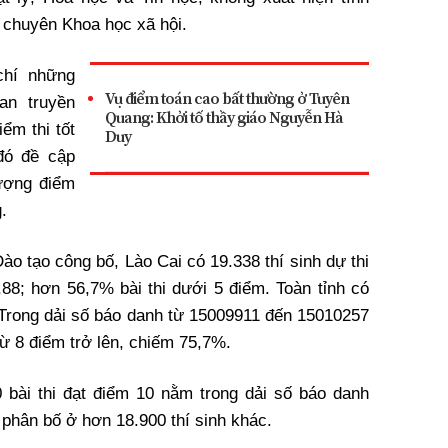
p chuyên Khoa học xã hội.
chí những
Vụ điểm toán cao bất thường ở Tuyên
an truyền
Quang: Khởi tố thầy giáo Nguyễn Hà
iểm thi tốt
Duy
đó đề cập
lượng điểm
.
ào tạo công bố, Lào Cai có 19.338 thí sinh dự thi
,88; hơn 56,7% bài thi dưới 5 điểm. Toàn tỉnh có
. Trong dải số báo danh từ 15009911 đến 15010257
từ 8 điểm trở lên, chiếm 75,7%.
 bài thi đạt điểm 10 nằm trong dải số báo danh
i phân bố ở hơn 18.900 thí sinh khác.