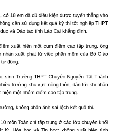
0, có 18 em đã đủ điều kiện được tuyển thẳng vào
không cần sử dụng kết quả kỳ thi tốt nghiệp THPT
dục và Đào tạo tỉnh Lào Cai khẳng định.
điểm xuất hiện một cụm điểm cao tập trung, ông
n nhân xuất phát từ việc phần mềm của Bộ Giáo
 tự động.
học sinh Trường THPT Chuyên Nguyễn Tất Thành
nhiều trường khu vực nông thôn, dẫn tới khi phân
ất hiện một nhóm điểm cao tập trung.
hường, không phản ánh sai lệch kết quả thi.
 10 môn Toán chỉ tập trung ở các lớp chuyên khối
t lý, Hóa học và Tin học; không xuất hiện tình