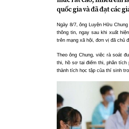
Xi nhan Trái Phải
quốc gia và đã đạt các gi
Bạn đọc viết
Ngày 8/7, ông Luyện Hữu Chung 
thông tin, ngay sau khi xuất hiệ
trên mạng xã hội, đơn vị đã chủ 
Theo ông Chung, việc rà soát đư
thi, hồ sơ tại điểm thi, phân tíc
thành tích học tập của thí sinh t