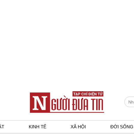
ẬT
KINH TẾ
XÃ HỘI
ĐỜI SỐNG