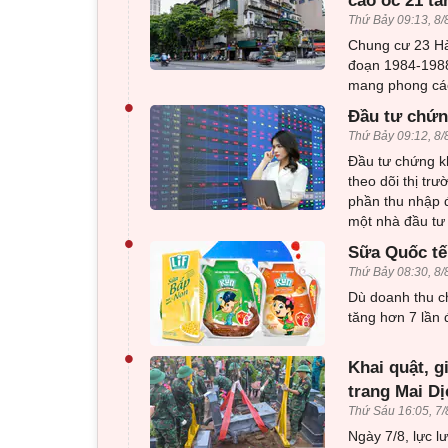
cao ốc 21 tầ
Thứ Bảy 09:13, 8/
Chung cư 23 Hà
đoạn 1984-1988
mang phong cách
•
Đầu tư chứng
Thứ Bảy 09:12, 8/
Đầu tư chứng kh
theo dõi thị t
phần thu nhập đ
một nhà đầu tư
•
Sữa Quốc tế 
Thứ Bảy 08:30, 8/
Dù doanh thu c
tăng hơn 7 lần 
•
Khai quật, g
trang Mai Dị
Thứ Sáu 16:05, 7/
Ngày 7/8, lực l