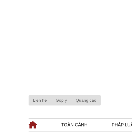
Liên hệ
Góp ý
Quảng cáo
TOÀN CẢNH
PHÁP LU