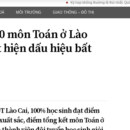
Kỳ họp không thường lệ thứ nhất, Quốc hội k
OÁ
MÔI TRƯỜNG
GIAO THÔNG – ĐÔ THỊ
LUẬT
KINH TẾ
XÃ HỘI
ảy pháp
Bất động sản
Dân sinh
0 môn Toán ở Lào
Tài chính - Ngân
Giáo dục
luật gia
hàng
Văn hoá
 hiện dấu hiệu bất
ều tra
Kinh tế vĩ mô
Môi trườn
i công dân
Hồ sơ doanh
Giao thông
nghiệp
- Hình sự
Xu hướng thị
trường
Tiêu dùng và dư
luận
Công nghệ
 Lào Cai, 100% học sinh đạt điểm
US
 xuất sắc, điểm tổng kết môn Toán ở
 thành viên đội tuyển học sinh giỏi