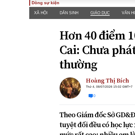
Dòng sự kiện
XÃ HỘI
DÂN SINH
GIÁO DỤC
VĂN H
TOÀN CẢNH
PHÁP 
Tiêu điểm
Dòng ch
Hơn 40 điểm 1
luật
Chính sách
Góc nhìn 
Sự kiện
Cai: Chưa phát
Hồ sơ đi
Đối thoại
Tiếng nó
thường
Thế giới
An ninh 
Hoàng Thị Bích
Thứ 4, 08/07/2026 15:02 GMT+7
0
Theo Giám đốc Sở GD&ĐT
ĐA CHIỀU
INFOC
tuyệt đối đều có học lực
Quan điểm
mức rất cao; nhiều em là