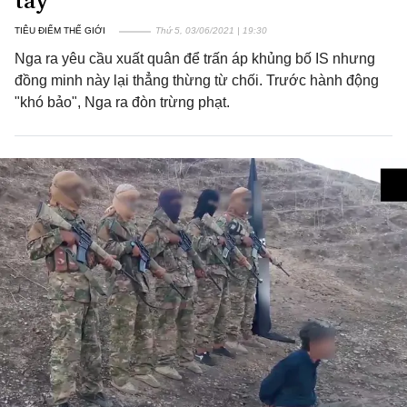
tay”
TIÊU ĐIỂM THẾ GIỚI
Thứ 5, 03/06/2021 | 19:30
Nga ra yêu cầu xuất quân để trấn áp khủng bố IS nhưng
đồng minh này lại thẳng thừng từ chối. Trước hành động
"khó bảo", Nga ra đòn trừng phạt.