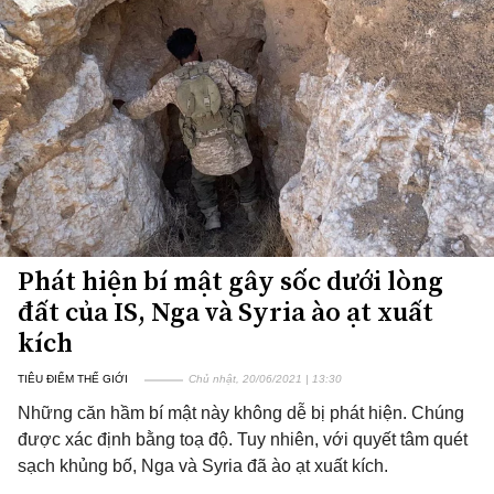
Phát hiện bí mật gây sốc dưới lòng
đất của IS, Nga và Syria ào ạt xuất
kích
TIÊU ĐIỂM THẾ GIỚI
Chủ nhật, 20/06/2021 | 13:30
Những căn hầm bí mật này không dễ bị phát hiện. Chúng
được xác định bằng toạ độ. Tuy nhiên, với quyết tâm quét
sạch khủng bố, Nga và Syria đã ào ạt xuất kích.