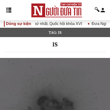
ất, Quốc hội khóa XVI
Dòng sự kiện
Đưa Nghị quyết Đại hội Đảng XIV 
TAG: IS
IS