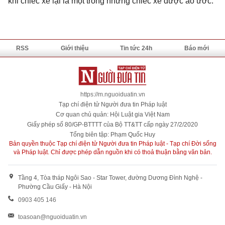
khi chiếc xe lại là một trong những chiếc xe được ao ước.
RSS
Giới thiệu
Tin tức 24h
Báo mới
https://m.nguoiduatin.vn
Tạp chí điện tử Người đưa tin Pháp luật
Cơ quan chủ quản: Hội Luật gia Việt Nam
Giấy phép số 80/GP-BTTTT của Bộ TT&TT cấp ngày 27/2/2020
Tổng biên tập: Phạm Quốc Huy
Bản quyền thuộc Tạp chí điện tử Người đưa tin Pháp luật - Tạp chí Đời sống
và Pháp luật. Chỉ được phép dẫn nguồn khi có thoả thuận bằng văn bản.
Tầng 4, Tòa tháp Ngôi Sao - Star Tower, đường Dương Đình Nghệ -
Phường Cầu Giấy - Hà Nội
0903 405 146
toasoan@nguoiduatin.vn