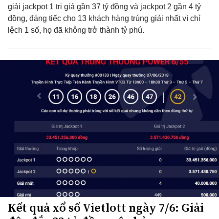
giải jackpot 1 trị giá gần 37 tỷ đồng và jackpot 2 gần 4 tỷ
đồng, đáng tiếc cho 13 khách hàng trúng giải nhất vì chỉ
lệch 1 số, họ đã không trở thành tỷ phú.
Kết quả xổ số Vietlott ngày 7/6: Giải