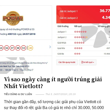
Vì sao ngày càng ít người trúng giải
Nhất Vietlott?
TIÊU DÙNG & DƯ LUẬN
Thứ 3, 24/07/2018 | 20:19
Thời gian gần đây, số lượng các giải phụ của Vietlott có
sự thay đổi rõ rệt: giải Ba có giá trị nhỏ chỉ 30.000, 50.000