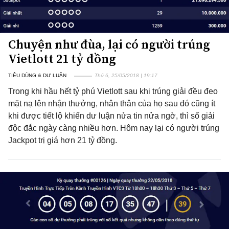
Chuyện như đùa, lại có người trúng
Vietlott 21 tỷ đồng
TIÊU DÙNG & DƯ LUẬN
Thứ 6, 25/05/2018 | 19:17
Trong khi hầu hết tỷ phú Vietlott sau khi trúng giải đều đeo
mặt nạ lên nhận thưởng, nhân thân của họ sau đó cũng ít
khi được tiết lộ khiến dư luận nửa tin nửa ngờ, thì số giải
độc đắc ngày càng nhiều hơn. Hôm nay lại có người trúng
Jackpot trị giá hơn 21 tỷ đồng.