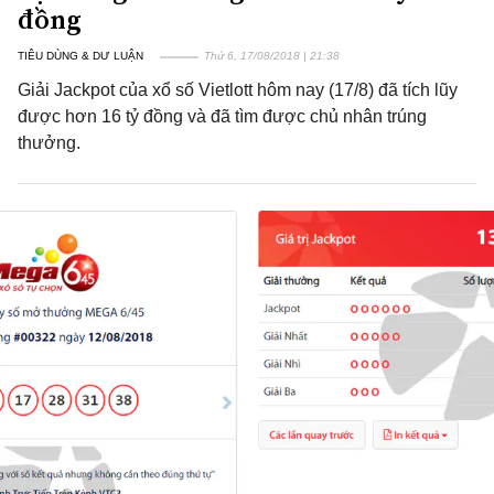
đồng
TIÊU DÙNG & DƯ LUẬN
Thứ 6, 17/08/2018 | 21:38
Giải Jackpot của xổ số Vietlott hôm nay (17/8) đã tích lũy
được hơn 16 tỷ đồng và đã tìm được chủ nhân trúng
thưởng.