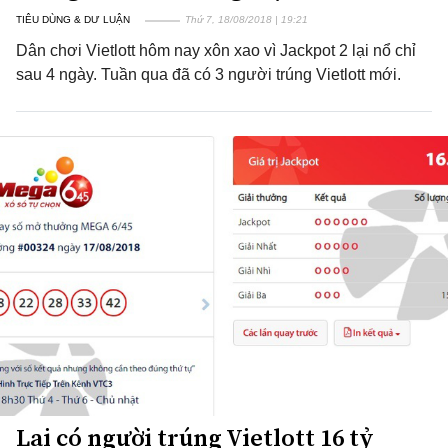
TIÊU DÙNG & DƯ LUẬN
Thứ 7, 18/08/2018 | 19:21
Dân chơi Vietlott hôm nay xôn xao vì Jackpot 2 lại nổ chỉ
sau 4 ngày. Tuần qua đã có 3 người trúng Vietlott mới.
Lại có người trúng Vietlott 16 tỷ