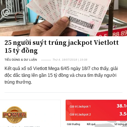
25 người suýt trúng jackpot Vietlott
15 tỷ đồng
TIÊU DÙNG & DƯ LUẬN
Thứ 4, 18/07/2018 | 19:08
Kết quả xổ số Vietlott Mega 6/45 ngày 18/7 cho thấy, giải
độc đắc tăng lên gần 15 tỷ đồng và chưa tìm thấy người
trúng thưởng.