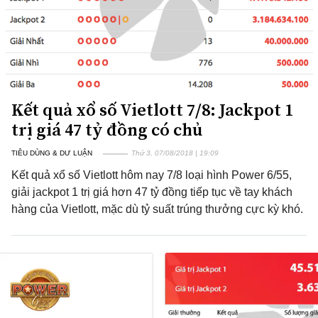
Kết quả xổ số Vietlott 7/8: Jackpot 1
trị giá 47 tỷ đồng có chủ
TIÊU DÙNG & DƯ LUẬN
Thứ 3, 07/08/2018 | 19:09
Kết quả xổ số Vietlott hôm nay 7/8 loại hình Power 6/55,
giải jackpot 1 trị giá hơn 47 tỷ đồng tiếp tục về tay khách
hàng của Vietlott, mặc dù tỷ suất trúng thưởng cực kỳ khó.