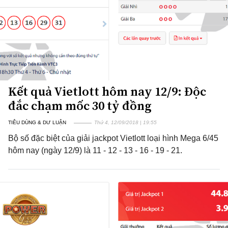
Kết quả Vietlott hôm nay 12/9: Độc
đắc chạm mốc 30 tỷ đồng
TIÊU DÙNG & DƯ LUẬN
Thứ 4, 12/09/2018 | 19:55
Bộ số đặc biệt của giải jackpot Vietlott loại hình Mega 6/45
hôm nay (ngày 12/9) là 11 - 12 - 13 - 16 - 19 - 21.