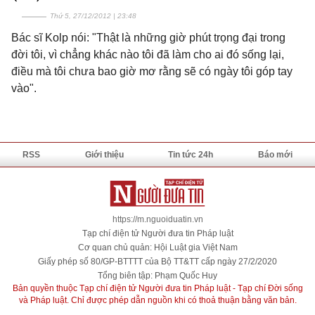
Thứ 5, 27/12/2012 | 23:48
Bác sĩ Kolp nói: "Thật là những giờ phút trọng đại trong
đời tôi, vì chẳng khác nào tôi đã làm cho ai đó sống lại,
điều mà tôi chưa bao giờ mơ rằng sẽ có ngày tôi góp tay
vào".
RSS
Giới thiệu
Tin tức 24h
Báo mới
https://m.nguoiduatin.vn
Tạp chí điện tử Người đưa tin Pháp luật
Cơ quan chủ quản: Hội Luật gia Việt Nam
Giấy phép số 80/GP-BTTTT của Bộ TT&TT cấp ngày 27/2/2020
Tổng biên tập: Phạm Quốc Huy
Bản quyền thuộc Tạp chí điện tử Người đưa tin Pháp luật - Tạp chí Đời sống
và Pháp luật. Chỉ được phép dẫn nguồn khi có thoả thuận bằng văn bản.