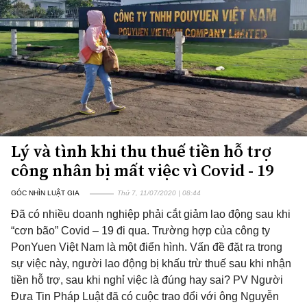
Lý và tình khi thu thuế tiền hỗ trợ
công nhân bị mất việc vì Covid - 19
GÓC NHÌN LUẬT GIA
Thứ 7, 11/07/2020 | 08:44
Đã có nhiều doanh nghiệp phải cắt giảm lao động sau khi
“cơn bão” Covid – 19 đi qua. Trường hợp của công ty
PonYuen Việt Nam là một điển hình. Vấn đề đặt ra trong
sự việc này, người lao động bị khấu trừ thuế sau khi nhận
tiền hỗ trợ, sau khi nghỉ việc là đúng hay sai? PV Người
Đưa Tin Pháp Luật đã có cuộc trao đổi với ông Nguyễn