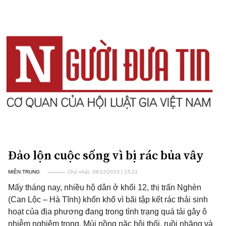
Đảo lộn cuộc sống vì bị rác bủa vây
MIỀN TRUNG
Chủ nhật, 08/12/2013 | 15:21
Mấy tháng nay, nhiều hộ dân ở khối 12, thị trấn Nghèn
(Can Lộc – Hà Tĩnh) khốn khổ vì bãi tập kết rác thải sinh
hoạt của địa phương đang trong tình trạng quá tải gây ô
nhiễm nghiêm trọng. Mùi nồng nặc hôi thối, ruồi nhặng và