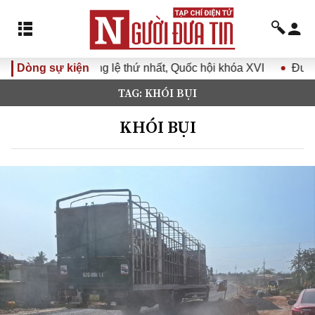
 lệ thứ nhất, Quốc hội khóa XVI
Dòng sự kiện
Đưa Nghị quyết Đại hội 
TAG: KHÓI BỤI
KHÓI BỤI