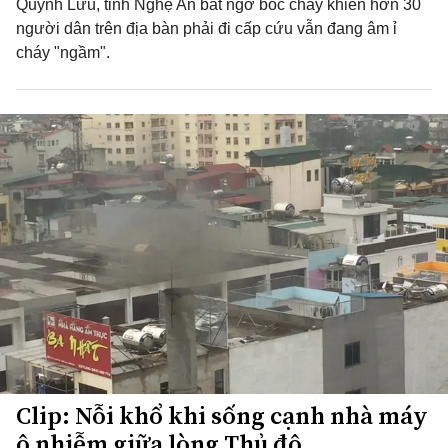
Quỳnh Lưu, tỉnh Nghệ An bất ngờ bốc cháy khiến hơn 30
người dân trên địa bàn phải đi cấp cứu vẫn đang âm ỉ
cháy "ngầm".
Clip: Nỗi khổ khi sống cạnh nhà máy
ô nhiễm giữa lòng Thủ đô