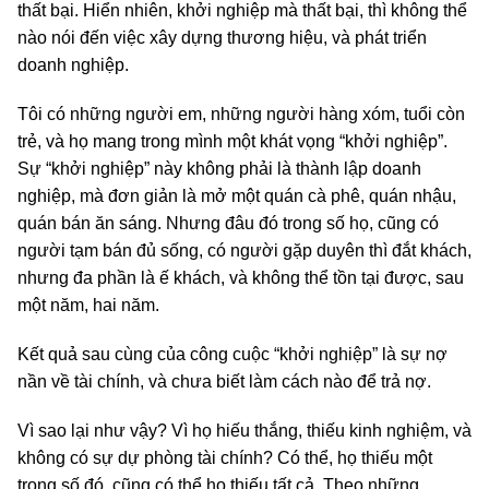
thất bại. Hiển nhiên, khởi nghiệp mà thất bại, thì không thể
nào nói đến việc xây dựng thương hiệu, và phát triển
doanh nghiệp.
Tôi có những người em, những người hàng xóm, tuổi còn
trẻ, và họ mang trong mình một khát vọng “khởi nghiệp”.
Sự “khởi nghiệp” này không phải là thành lập doanh
nghiệp, mà đơn giản là mở một quán cà phê, quán nhậu,
quán bán ăn sáng. Nhưng đâu đó trong số họ, cũng có
người tạm bán đủ sống, có người gặp duyên thì đắt khách,
nhưng đa phần là ế khách, và không thể tồn tại được, sau
một năm, hai năm.
Kết quả sau cùng của công cuộc “khởi nghiệp” là sự nợ
nần về tài chính, và chưa biết làm cách nào để trả nợ.
Vì sao lại như vậy? Vì họ hiếu thắng, thiếu kinh nghiệm, và
không có sự dự phòng tài chính? Có thể, họ thiếu một
trong số đó, cũng có thể họ thiếu tất cả. Theo những