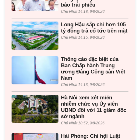
bảo trái phiếu
Chủ Nhật 14:18, 9/8/2026
Long Hậu sắp chi hơn 105
tỷ đồng trả cổ tức tiền mặt
Chủ Nhật 14:15, 9/8/2026
Thông cáo đặc biệt của
Ban Chấp hành Trung
ương Đảng Cộng sản Việt
Nam
Chủ Nhật 14:13, 9/8/2026
Hà Nội xem xét miễn
nhiễm chức vụ Ủy viên
UBND đối với 11 giám đốc
sở ngành
Chủ Nhật 10:52, 9/8/2026
Hải Phòng: Chi hội Luật