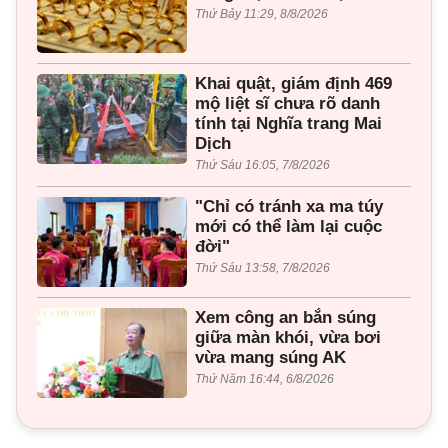
Thứ Bảy 11:29, 8/8/2026
Khai quật, giám định 469
mộ liệt sĩ chưa rõ danh
tính tại Nghĩa trang Mai
Dịch
Thứ Sáu 16:05, 7/8/2026
"Chỉ có tránh xa ma túy
mới có thể làm lại cuộc
đời"
Thứ Sáu 13:58, 7/8/2026
Xem công an bắn súng
giữa màn khói, vừa bơi
vừa mang súng AK
Thứ Năm 16:44, 6/8/2026