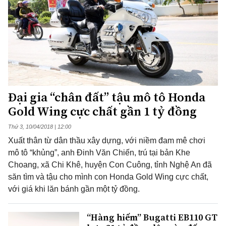
Đại gia “chân đất” tậu mô tô Honda
Gold Wing cực chất gần 1 tỷ đồng
Thứ 3, 10/04/2018 | 12:00
Xuất thân từ dân thầu xây dựng, với niềm đam mê chơi
mô tô “khủng”, anh Đinh Văn Chiến, trú tại bản Khe
Choang, xã Chi Khê, huyện Con Cuông, tỉnh Nghệ An đã
săn tìm và tậu cho mình con Honda Gold Wing cực chất,
với giá khi lăn bánh gần một tỷ đồng.
“Hàng hiếm” Bugatti EB110 GT