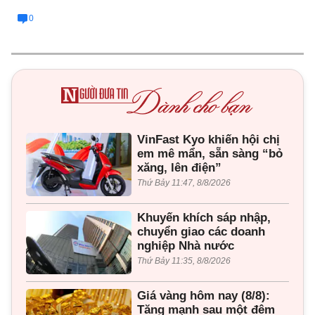
0
VinFast Kyo khiến hội chị
em mê mẩn, sẵn sàng “bỏ
xăng, lên điện”
Thứ Bảy 11:47, 8/8/2026
Khuyến khích sáp nhập,
chuyển giao các doanh
nghiệp Nhà nước
Thứ Bảy 11:35, 8/8/2026
Giá vàng hôm nay (8/8):
Tăng mạnh sau một đêm