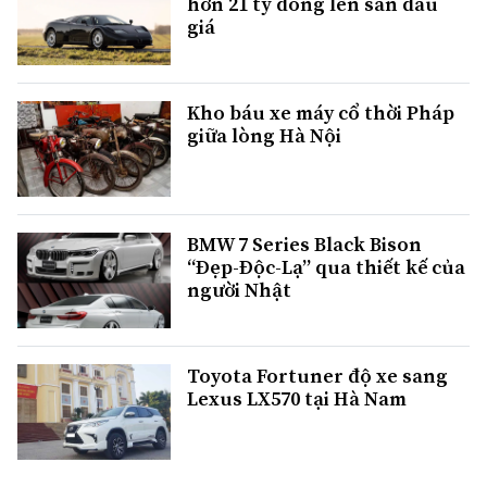
hơn 21 tỷ đồng lên sàn đấu
giá
Kho báu xe máy cổ thời Pháp
giữa lòng Hà Nội
BMW 7 Series Black Bison
“Đẹp-Độc-Lạ” qua thiết kế của
người Nhật
Toyota Fortuner độ xe sang
Lexus LX570 tại Hà Nam