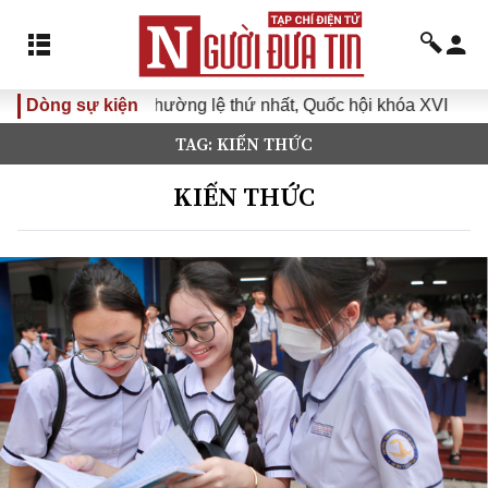
ệ thứ nhất, Quốc hội khóa XVI
Dòng sự kiện
Đưa Nghị quyết Đại hội Đ
TAG: KIẾN THỨC
KIẾN THỨC