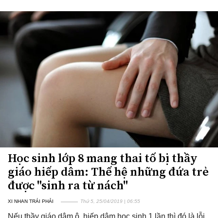
Học sinh lớp 8 mang thai tố bị thầy
giáo hiếp dâm: Thế hệ những đứa trẻ
được "sinh ra từ nách"
XI NHAN TRÁI PHẢI
Thứ 5, 25/04/2019 | 06:55
Nếu thầy giáo dâm ô, hiếp dâm học sinh 1 lần thì đó là lỗi