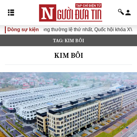
Kỳ họp không thường lệ thứ nhất, Quốc hội khóa XVI
Dòng sự kiện
Đưa 
TAG: KIM BÔI
KIM BÔI