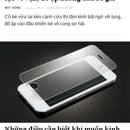
MỚI- NÓNG
Thứ 7, 14/09/2019 | 15:39
Cô bé vừa lại kéo cánh cửa thì tấm kính bất ngờ vỡ tung,
đổ ập vào đầu khiến bé vô cùng sợ hãi.
Những điều cần biết khi muốn kinh