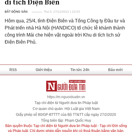
di tích Điện Biên
BẤT ĐỘNG SẢN
Thứ 5, 27/12/2012 | 23:53
Hôm qua, 25/4, tỉnh Điện Biên và Tổng Công ty Đầu tư và
Phát triển nhà Hà Nội (HANDICO) tổ chức lễ khánh thành
công trình Mái che hiện vật ngoài trời Khu di tích lịch sử
Điện Biên Phủ.
RSS
Giới thiệu
Tin tức 24h
Báo mới
https://m.nguoiduatin.vn
Tạp chí điện tử Người đưa tin Pháp luật
Cơ quan chủ quản: Hội Luật gia Việt Nam
Giấy phép số 80/GP-BTTTT của Bộ TT&TT cấp ngày 27/2/2020
Tổng biên tập: Phạm Quốc Huy
Bản quyền thuộc Tạp chí điện tử Người đưa tin Pháp luật - Tạp chí Đời sống
và Pháp luật. Chỉ được phép dẫn nguồn khi có thoả thuận bằng văn bản.