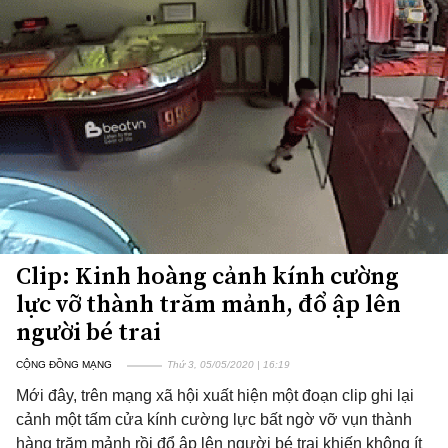
Clip: Kinh hoàng cảnh kính cường
lực vỡ thành trăm mảnh, đổ ập lên
người bé trai
CỘNG ĐỒNG MẠNG
Thứ 3, 05/05/2020 | 16:19
Mới đây, trên mạng xã hội xuất hiện một đoạn clip ghi lại
cảnh một tấm cửa kính cường lực bất ngờ vỡ vụn thành
hàng trăm mảnh rồi đổ ập lên người bé trai khiến không ít