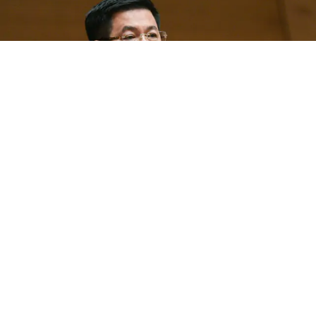
Nóng chuyện xăng dầu, Bộ trưởng
Công Thương nói “giải pháp vẫn còn
nguyên giá trị”
KINH TẾ VĨ MÔ
Thứ 7, 05/11/2022 | 11:52
Trước tình hình cây xăng bán nhỏ giọt, Bộ trưởng Nguyễn
Hồng Diên vẫn khẳng định nguồn cung ở các DN, dự trữ
thương mại đáp ứng đủ nhu cầu trong nước.