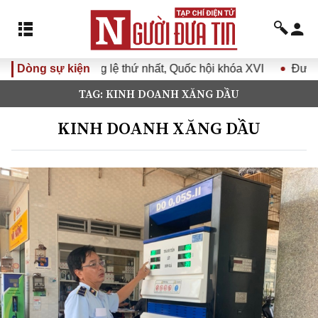
thứ nhất, Quốc hội khóa XVI
Dòng sự kiện
Đưa Nghị quyết Đại hội Đảng
TAG: KINH DOANH XĂNG DẦU
KINH DOANH XĂNG DẦU