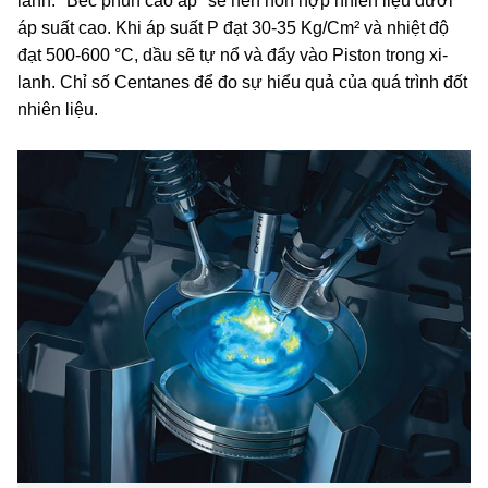
lanh. "Béc phun cao áp" sẽ nén hỗn hợp nhiên liệu dưới
áp suất cao. Khi áp suất P đạt 30-35 Kg/Cm² và nhiệt độ
đạt 500-600 °C, dầu sẽ tự nổ và đẩy vào Piston trong xi-
lanh. Chỉ số Centanes để đo sự hiểu quả của quá trình đốt
nhiên liệu.