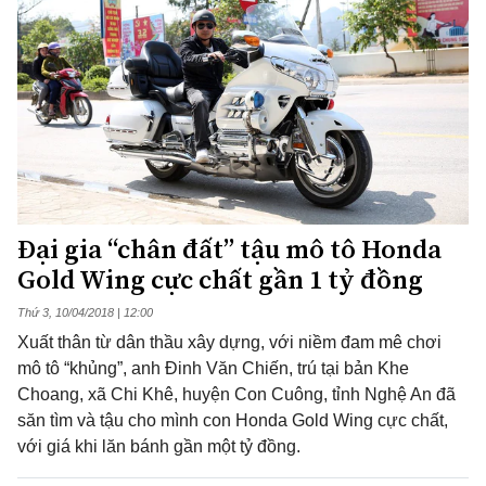
Đại gia “chân đất” tậu mô tô Honda
Gold Wing cực chất gần 1 tỷ đồng
Thứ 3, 10/04/2018 | 12:00
Xuất thân từ dân thầu xây dựng, với niềm đam mê chơi
mô tô “khủng”, anh Đinh Văn Chiến, trú tại bản Khe
Choang, xã Chi Khê, huyện Con Cuông, tỉnh Nghệ An đã
săn tìm và tậu cho mình con Honda Gold Wing cực chất,
với giá khi lăn bánh gần một tỷ đồng.