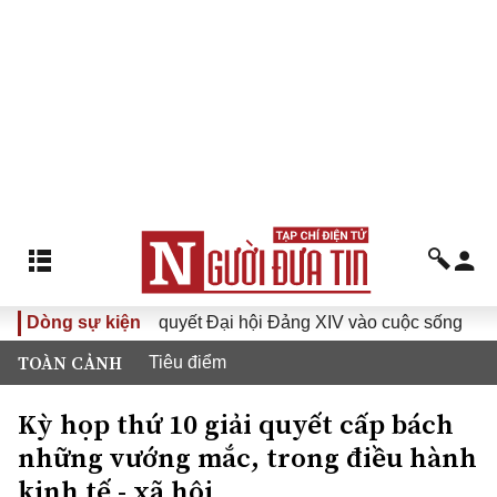
Đưa Nghị quyết Đại hội Đảng XIV vào cuộc sống
Dòng sự kiện
Hướng 
TOÀN CẢNH
Tiêu điểm
Kỳ họp thứ 10 giải quyết cấp bách
những vướng mắc, trong điều hành
kinh tế - xã hội