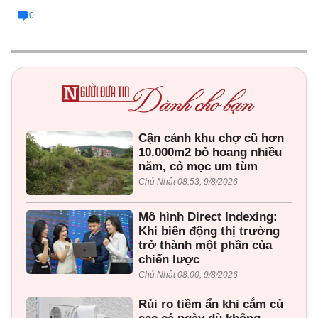
0
Cận cảnh khu chợ cũ hơn
10.000m2 bỏ hoang nhiều
năm, cỏ mọc um tùm
Chủ Nhật 08:53, 9/8/2026
Mô hình Direct Indexing:
Khi biến động thị trường
trở thành một phần của
chiến lược
Chủ Nhật 08:00, 9/8/2026
Rủi ro tiềm ẩn khi cắm củ